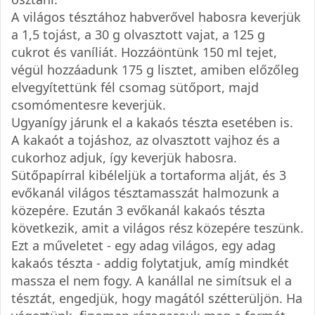
A világos tésztához habverővel habosra keverjük
a 1,5 tojást, a 30 g olvasztott vajat, a 125 g
cukrot és vaníliát. Hozzáöntünk 150 ml tejet,
végül hozzáadunk 175 g lisztet, amiben előzőleg
elvegyítettünk fél csomag sütőport, majd
csomómentesre keverjük.
Ugyanígy járunk el a kakaós tészta esetében is.
A kakaót a tojáshoz, az olvasztott vajhoz és a
cukorhoz adjuk, így keverjük habosra.
Sütőpapírral kibéleljük a tortaforma alját, és 3
evőkanál világos tésztamasszát halmozunk a
közepére. Ezután 3 evőkanál kakaós tészta
következik, amit a világos rész közepére teszünk.
Ezt a műveletet - egy adag világos, egy adag
kakaós tészta - addig folytatjuk, amíg mindkét
massza el nem fogy. A kanállal ne simítsuk el a
tésztát, engedjük, hogy magától szétterüljön. Ha