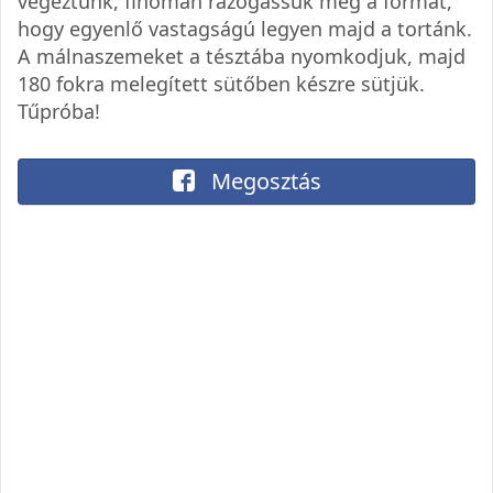
végeztünk, finoman rázogassuk meg a formát,
hogy egyenlő vastagságú legyen majd a tortánk.
A málnaszemeket a tésztába nyomkodjuk, majd
180 fokra melegített sütőben készre sütjük.
Tűpróba!
Megosztás