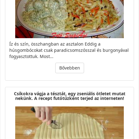
Íz és szín, összhangban az asztalon Eddig a
húsgombócokat csak paradicsomszósszal és burgonyával
fogyasztottuk. Most…
Bővebben
Csíkokra vágja a tésztát, egy zseniális ötletet mutat
nekünk. A recept futótűzként terjed az interneten!