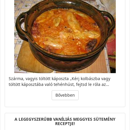
Szárma, vagyis töltött káposzta „Kérj kolbászba vagy
töltött káposztába való tehénhúst, fejtsd le róla az…
Bővebben
A LEGEGYSZERŰBB VANÍLIÁS MEGGYES SÜTEMÉNY
RECEPTJE!