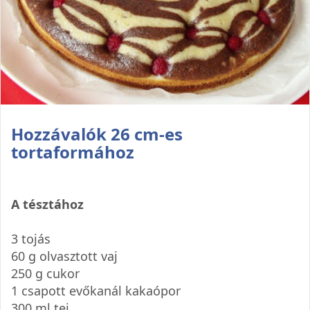
Hozzávalók 26 cm-es
tortaformához
A tésztához
3 tojás
60 g olvasztott vaj
250 g cukor
1 csapott evőkanál kakaópor
300 ml tej