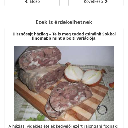
Előző
Következő
Ezek is érdekelhetnek
Disznósajt házilag – Te is meg tudod csinálni! Sokkal
finomabb mint a bolti variációja!
A házias, vidékies ételek kedvelői ezért rajongani fognak!