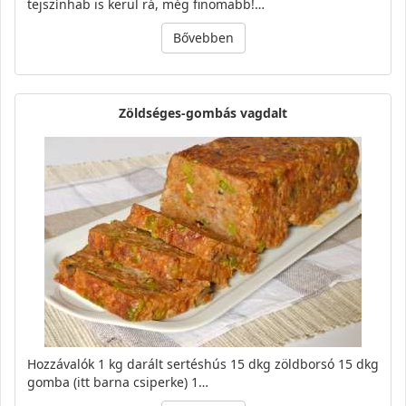
tejszínhab is kerül rá, még finomabb!…
Bővebben
Zöldséges-gombás vagdalt
Hozzávalók 1 kg darált sertéshús 15 dkg zöldborsó 15 dkg
gomba (itt barna csiperke) 1…