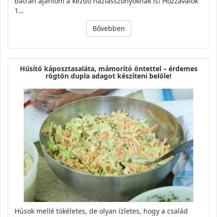
bátran ajánlom a kezdő háziasszonyoknak is! Hozzávalók
1…
Bővebben
Hűsítő káposztasaláta, mámorító öntettel – érdemes
rögtön dupla adagot készíteni belőle!
Húsok mellé tökéletes, de olyan ízletes, hogy a család