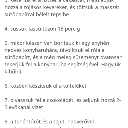
3. keverjük el a lisztet a kakaóval, majd adjuk
hozzá a tojásos keveréket, és töltsük a masszát
sütőpapírral bélelt tepsibe
4. süssük lassú tűzön 15 percig
5. mikor készen van borítsuk ki egy enyhén
nedves konyharuhára, távolítsuk el róla a
sütőpapírt, és a még meleg süteményt óvatosan
tekerjük fel a konyharuha segítségével. Hagyjuk
kihűlni.
6. közben készítsük el a tölteléket
7. olvasszuk fel a csokoládét, és adjunk hozzá 2-
3 evőkanál vizet
8. a tehéntúrót és a tejet, habverővel