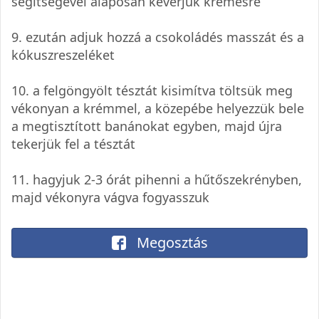
segítségével alaposan keverjük krémesre
9. ezután adjuk hozzá a csokoládés masszát és a
kókuszreszeléket
10. a felgöngyölt tésztát kisimítva töltsük meg
vékonyan a krémmel, a közepébe helyezzük bele
a megtisztított banánokat egyben, majd újra
tekerjük fel a tésztát
11. hagyjuk 2-3 órát pihenni a hűtőszekrényben,
majd vékonyra vágva fogyasszuk
Megosztás