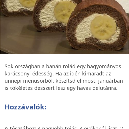
Sok országban a banán rolád egy hagyományos
karácsonyi édesség. Ha az idén kimaradt az
ünnepi menüsorból, készítsd el most, januárban
is tökéletes desszert lesz egy havas délutánra.
Hozzávalók:
A tésztához:
4 nagyobb tojás, 4 evőkanál liszt, 2