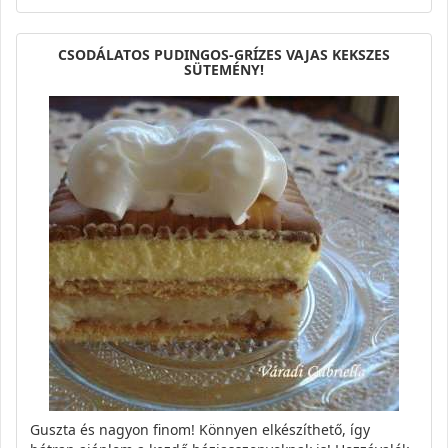
CSODÁLATOS PUDINGOS-GRÍZES VAJAS KEKSZES
SÜTEMÉNY!
Guszta és nagyon finom! Könnyen elkészíthető, így