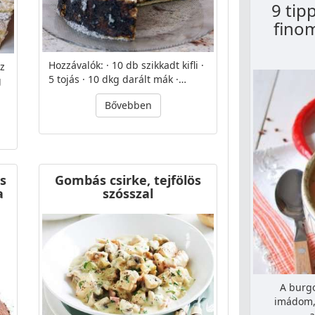
9 tip
finom
Hozzávalók: · 10 db szikkadt kifli ·
z
5 tojás · 10 dkg darált mák ·…
g
Bővebben
és
Gombás csirke, tejfölös
a
szósszal
A burgo
imádom, 