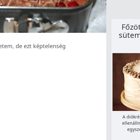
Főzö
sütem
etem, de ezt képtelenség
A diókr
ellenáll
egysz