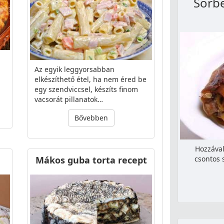
Sörb
Az egyik leggyorsabban
elkészíthető étel, ha nem éred be
egy szendviccsel, készíts finom
vacsorát pillanatok…
Bővebben
Hozzával
Mákos guba torta recept
csontos 