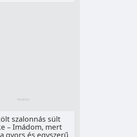
ölt szalonnás sült
ke – Imádom, mert
a gyors és egyszerű