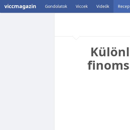
viccmagazin
Gondolatok
Viccek
Videók
Recep
Különl
finoms