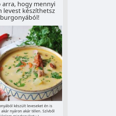
p arra, hogy mennyi
 levest készíthetsz
burgonyából!
nyából készült leveseket én is
akár nyáron akár télen. Szívből