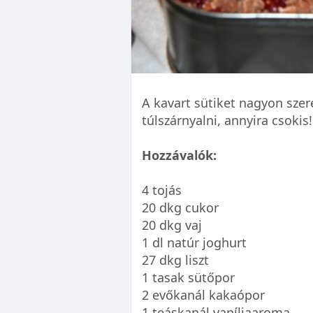
A kavart sütiket nagyon szer
túlszárnyalni, annyira csokis!
Hozzávalók:
4 tojás
20 dkg cukor
20 dkg vaj
1 dl natúr joghurt
27 dkg liszt
1 tasak sütőpor
2 evőkanál kakaópor
1 teáskanál vaníliaaroma