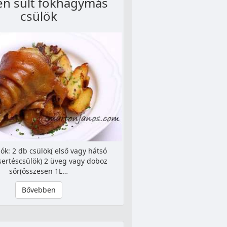
en sült fokhagymás
csülök
ók: 2 db csülök( első vagy hátsó
sertéscsülök) 2 üveg vagy doboz
sör(összesen 1L…
Bővebben