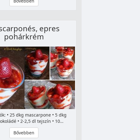
Bővebben
carponés, epres
pohárkrém
ók: • 25 dkg mascarpone • 5 dkg
okoládé • 2-2,5 dl tejszín • 10…
Bővebben