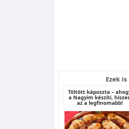
Ezek is
Töltött káposzta – ahog
a Nagyim készíti, hisze
az a legfinomabb!