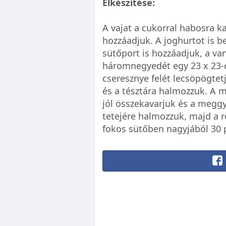
Elkészítése:
A vajat a cukorral habosra ka
hozzáadjuk. A joghurtot is be
sütőport is hozzáadjuk, a van
háromnegyedét egy 23 x 23-
cseresznye felét lecsöpögtet
és a tésztára halmozzuk. A 
jól összekavarjuk és a megg
tetejére halmozzuk, majd a re
fokos sütőben nagyjából 30 