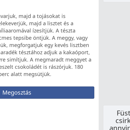
varjuk, majd a tojásokat is
lekeverjük, majd a lisztet és a
íliaaromával ízesítjük. A tészta
cmes tepsibe öntjük. A meggy, vagy
jük, megforgatjuk egy kevés lisztben
maradék tésztához adjuk a kakaóport,
yre simítjuk. A megmaradt meggyet a
szelt csokoládét is rászórjuk. 180
perc alatt megsütjük.
Megosztás
Füst
csir
annyir