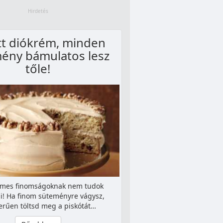
tt diókrém, minden
ény bámulatos lesz
tőle!
émes finomságoknak nem tudok
ni! Ha finom süteményre vágysz,
erűen töltsd meg a piskótát…