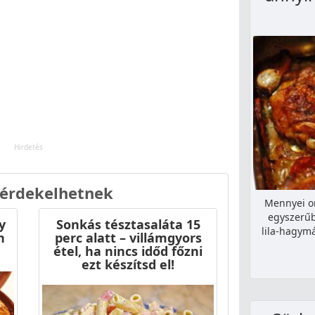
 érdekelhetnek
Mennyei om
egyszerűb
y
Sonkás tésztasaláta 15
lila-hagymá
n
perc alatt – villámgyors
étel, ha nincs időd főzni
ezt készítsd el!