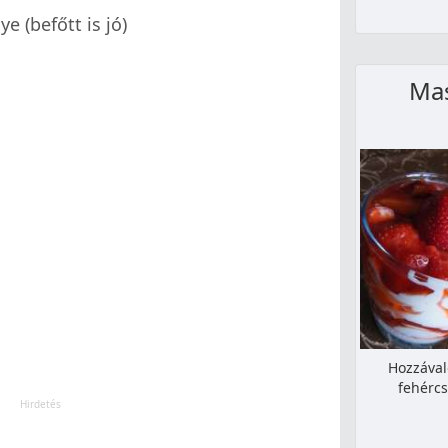
e (befőtt is jó)
Mas
Hozzával
fehércs