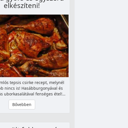
elkészíteni!
lós tepsis csirke recept, melynél
b nincs is! Hasábburgonyával és
s uborkasalátával fenséges étel!…
Bővebben