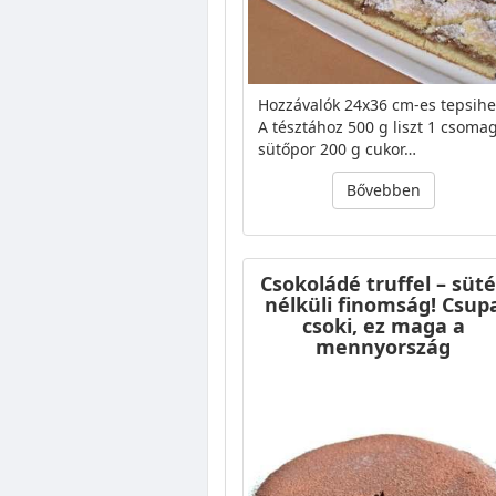
Hozzávalók 24x36 cm-es tepsihe
A tésztához 500 g liszt 1 csoma
sütőpor 200 g cukor…
Bővebben
Csokoládé truffel – süt
nélküli finomság! Csup
csoki, ez maga a
mennyország