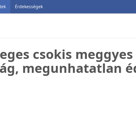
tek
Érdekességek
eges csokis meggyes
ág, megunhatatlan é