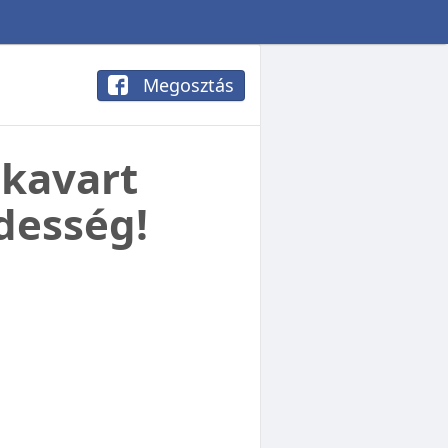
Megosztás
 kavart
desség!