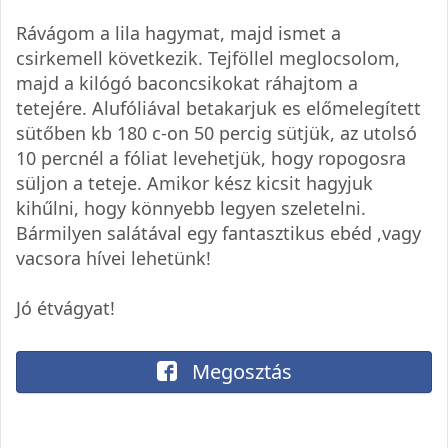
Rávágom a lila hagymat, majd ismet a
csirkemell következik. Tejföllel meglocsolom,
majd a kilógó baconcsikokat ráhajtom a
tetejére. Alufóliával betakarjuk es előmelegített
sütőben kb 180 c-on 50 percig sütjük, az utolsó
10 percnél a fóliat levehetjük, hogy ropogosra
süljon a teteje. Amikor kész kicsit hagyjuk
kihűlni, hogy könnyebb legyen szeletelni.
Bármilyen salátával egy fantasztikus ebéd ,vagy
vacsora hívei lehetünk!
Jó étvágyat!
Megosztás