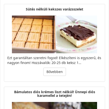
Sütés nélküli kekszes varázsszelet
Ezt garantáltan szeretni fogod! Elkészíteni is egyszerű, és
nagyon finom! Hozzávalók: 20-25 db keksz 1…
Bővebben
Bámulatos diós krémes liszt nélkül! Ünnepi diós
karamellel a tetején!