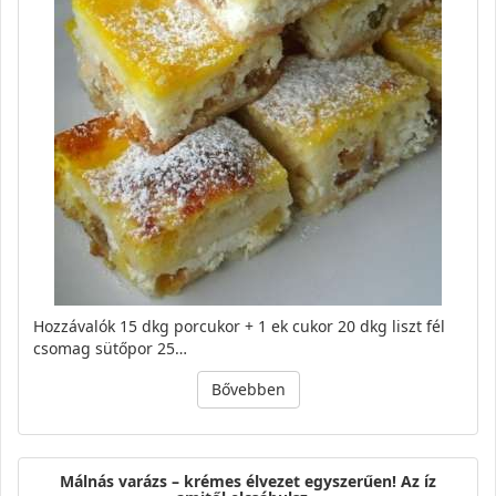
Hozzávalók 15 dkg porcukor + 1 ek cukor 20 dkg liszt fél
csomag sütőpor 25…
Bővebben
Málnás varázs – krémes élvezet egyszerűen! Az íz