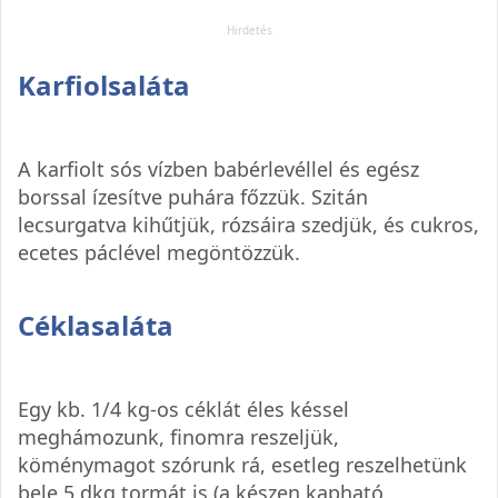
Karfiolsaláta
A karfiolt sós vízben babérlevéllel és egész
borssal ízesítve puhára főzzük. Szitán
lecsurgatva kihűtjük, rózsáira szedjük, és cukros,
ecetes páclével megöntözzük.
Céklasaláta
Egy kb. 1/4 kg-os céklát éles késsel
meghámozunk, finomra reszeljük,
köménymagot szórunk rá, esetleg reszelhetünk
bele 5 dkg tormát is (a készen kapható