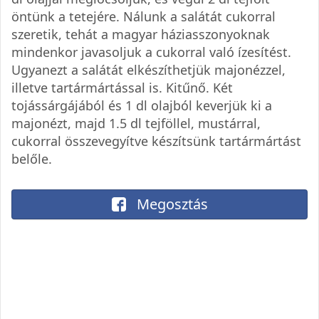
öntünk a tetejére. Nálunk a salátát cukorral
szeretik, tehát a magyar háziasszonyoknak
mindenkor javasoljuk a cukorral való ízesítést.
Ugyanezt a salátát elkészíthetjük majonézzel,
illetve tartármártással is. Kitűnő. Két
tojássárgájából és 1 dl olajból keverjük ki a
majonézt, majd 1.5 dl tejföllel, mustárral,
cukorral összevegyítve készítsünk tartármártást
belőle.
Megosztás