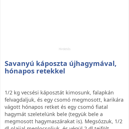
Savanyú káposzta újhagymával,
hónapos retekkel
1/2 kg vecsési káposztát kimosunk, falapkán
felvagdaljuk, és egy csomó megmosott, karikára
vágott hónapos retket és egy csomó fiatal
hagymát szeletelünk bele (tegyük bele a
megmosott hagymaszárakat is). Megsózzuk, 1/2
dl olajjal meglocsoljuk, és végül 2 dl tejfölt