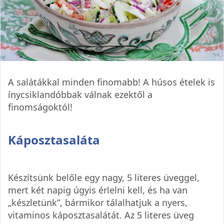
A salátákkal minden finomabb! A húsos ételek is
ínycsiklandóbbak válnak ezektől a
finomságoktól!
Káposztasaláta
Készítsünk belőle egy nagy, 5 literes üveggel,
mert két napig úgyis érlelni kell, és ha van
„készletünk”, bármikor tálalhatjuk a nyers,
vitaminos káposztasalátát. Az 5 literes üveg