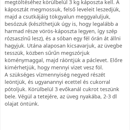
megtöltéséhez körülbelül 3 kg káposzta kell. A
káposztát megmossuk, felső leveleit leszedjük,
majd a csutkájáig tökgyalun meggyaluljuk,
besózzuk (készíthetjük úgy is, hogy legalább a
harmad része vörös-káposzta legyen, így szép
rózsaszínű lesz), és a sóban egy fél órán át állni
hagyjuk. Utána alaposan kicsavarjuk, az üvegbe
tesszük, közben sűrűn megszórjuk
köménymaggal, majd ráöntjük a páclevet. Előre
kimérhetjük, hogy mennyi vizet vesz föl.
A szükséges vízmennyiség negyed részét
leöntjük, és ugyanannyi ecettel és cukorral
pótoljuk. Körülbelül 3 evőkanál cukrot teszünk
bele. Végül a tetejére, az üveg nyakába, 2-3 dl
olajat öntünk.