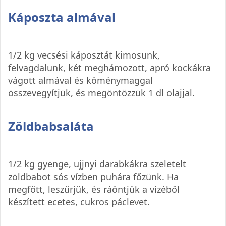
Káposzta almával
1/2 kg vecsési káposztát kimosunk,
felvagdalunk, két meghámozott, apró kockákra
vágott almával és köménymaggal
összevegyítjük, és megöntözzük 1 dl olajjal.
Zöldbabsaláta
1/2 kg gyenge, ujjnyi darabkákra szeletelt
zöldbabot sós vízben puhára főzünk. Ha
megfőtt, leszűrjük, és ráöntjük a vizéből
készített ecetes, cukros páclevet.