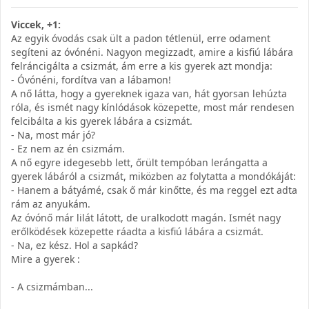
Viccek, +1:
Az egyik óvodás csak ült a padon tétlenül, erre odament
segíteni az óvónéni. Nagyon megizzadt, amire a kisfiú lábára
felráncigálta a csizmát, ám erre a kis gyerek azt mondja:
- Óvónéni, fordítva van a lábamon!
A nő látta, hogy a gyereknek igaza van, hát gyorsan lehúzta
róla, és ismét nagy kínlódások közepette, most már rendesen
felcibálta a kis gyerek lábára a csizmát.
- Na, most már jó?
- Ez nem az én csizmám.
A nő egyre idegesebb lett, őrült tempóban lerángatta a
gyerek lábáról a csizmát, miközben az folytatta a mondókáját:
- Hanem a bátyámé, csak ő már kinőtte, és ma reggel ezt adta
rám az anyukám.
Az óvónő már lilát látott, de uralkodott magán. Ismét nagy
erőlködések közepette ráadta a kisfiú lábára a csizmát.
- Na, ez kész. Hol a sapkád?
Mire a gyerek :
- A csizmámban...