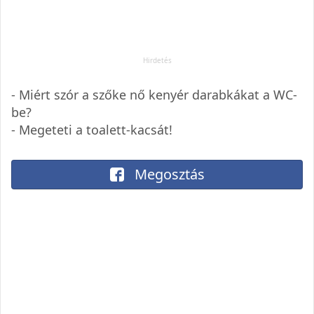
- Miért szór a szőke nő kenyér darabkákat a WC-
be?
- Megeteti a toalett-kacsát!
Megosztás