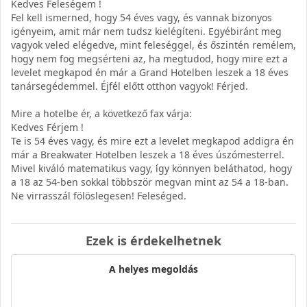
Kedves Feleségem !
Fel kell ismerned, hogy 54 éves vagy, és vannak bizonyos
igényeim, amit már nem tudsz kielégíteni. Egyébiránt meg
vagyok veled elégedve, mint feleséggel, és őszintén remélem,
hogy nem fog megsérteni az, ha megtudod, hogy mire ezt a
levelet megkapod én már a Grand Hotelben leszek a 18 éves
tanársegédemmel. Éjfél előtt otthon vagyok! Férjed.
Mire a hotelbe ér, a következő fax várja:
Kedves Férjem !
Te is 54 éves vagy, és mire ezt a levelet megkapod addigra én
már a Breakwater Hotelben leszek a 18 éves úszómesterrel.
Mivel kiváló matematikus vagy, így könnyen beláthatod, hogy
a 18 az 54-ben sokkal többször megvan mint az 54 a 18-ban.
Ne virrasszál fölöslegesen! Feleséged.
Ezek is érdekelhetnek
A helyes megoldás