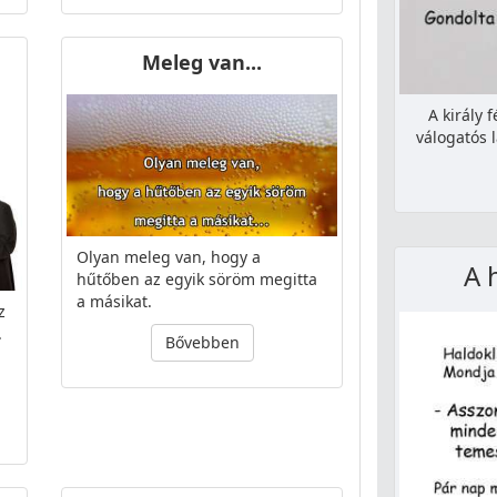
Meleg van...
A király 
válogatós 
Olyan meleg van, hogy a
A 
hűtőben az egyik söröm megitta
a másikat.
z
.
Bővebben