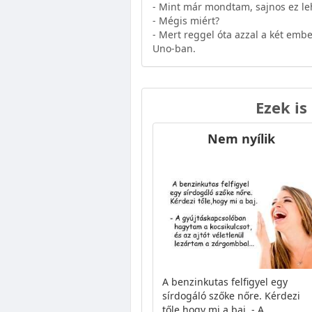
- Mint már mondtam, sajnos ez le
- Mégis miért?
- Mert reggel óta azzal a két embe
Uno-ban.
Ezek is
Nem nyílik
A benzinkutas felfigyel egy
sírdogáló szőke nőre. Kérdezi
tőle,hogy mi a baj. - A