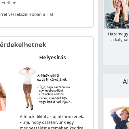
hetetlen!
rrel veszekszik abban a Fiat
Hazamegy a
a kályhá
 érdekelhetnek
Helyesírás
A
A főnök diktál az új titkárnőjének:
- Írja, hogy összehívunk egy
megbeszélést a témában keddre.