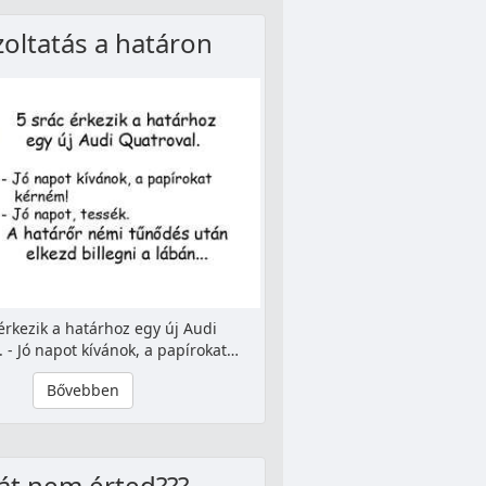
zoltatás a határon
érkezik a határhoz egy új Audi
 - Jó napot kívánok, a papírokat…
Bővebben
át nem érted???