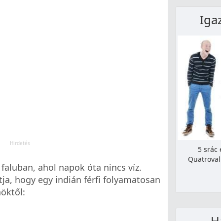
Iga
5 srác 
Quatroval.
 faluban, ahol napok óta nincs víz.
tja, hogy egy indián férfi folyamatosan
öktől:
H