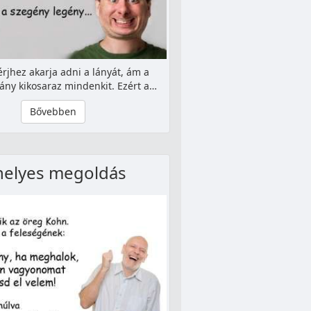
férjhez akarja adni a lányát, ám a
lány kikosaraz mindenkit. Ezért a…
Bővebben
helyes megoldás