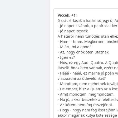
Viccek, +1:
5 srác érkezik a határhoz egy új A
- Jó napot kívánok, a papírokat ké
- Jó napot, tessék.
A határőr némi tűnődés után elkez
- Hmm - hmm. Megkérném önöket, h
- Miért, mi a gond?
- Az, hogy önök öten utaznak.
- Igen és?
- Nos, ez egy Audi Quatro. A Quat
látszik, önök öten vannak, ezért
- Hááá - hááá, ez marha jó poén v
visszaadni az útlevelünket?
- Mondtam, nem mehetnek tovább, e
- De ember, hisz a Quatro az a koc
- Amit mondtam, megmondtam.
- Na jó, akkor beszélek a felettesév
- Az kérem nem fog összejönni.
- Hogy - hogy nem fog összejönni? 
akkor magának kutya kötelessége 