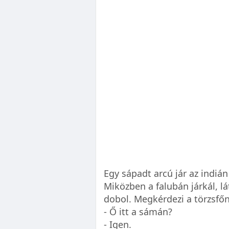
Egy sápadt arcú jár az indián
Miközben a falubán járkál, lá
dobol. Megkérdezi a törzsfőn
- Ő itt a sámán?
- Igen.