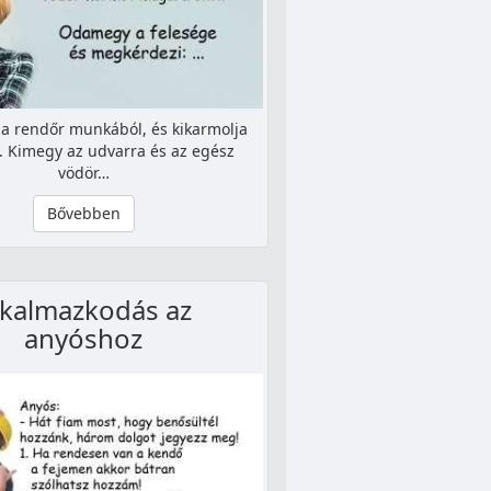
 rendőr munkából, és kikarmolja
t. Kimegy az udvarra és az egész
vödör…
Bővebben
lkalmazkodás az
anyóshoz