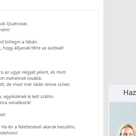
udi Quatroval.
rném!
d billegni a lábán.
ogy álljanak félre az autóval!
ro az ugye négyet jelent, és mint
 nem mehetnek tovább.
olt, de most már talán lenne szíves
Haz
gyiküknek ki kell szállni.
sira vonatkozik!
el!
Ha én a felettesével akarok beszélni,
idehívni!