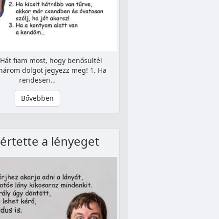
 Hát fiam most, hogy benősültél
három dolgot jegyezz meg! 1. Ha
rendesen…
Bővebben
rtette a lényeget