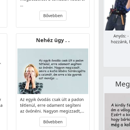
…
Bővebben
Anyós: -
Nehéz ügy . .
hozzánk, 
Megé
y
Az egyik óvodás csak ült a padon
 a
tétlenül, erre odament segíteni
az óvónéni. Nagyon megizzadt,…
Bővebben