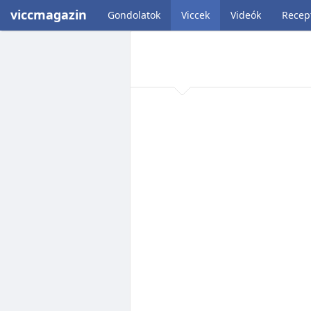
viccmagazin
Gondolatok
Viccek
Videók
Recep