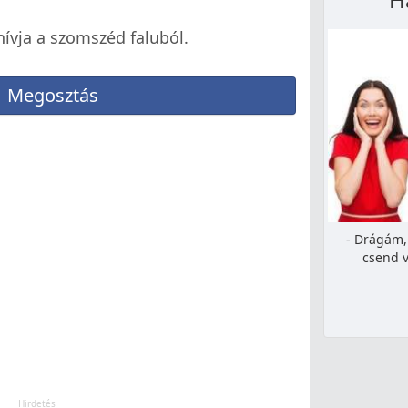
hívja a szomszéd faluból.
Megosztás
- Drágám,
csend v