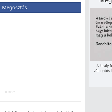
Megosztás
A király 
válogatós 