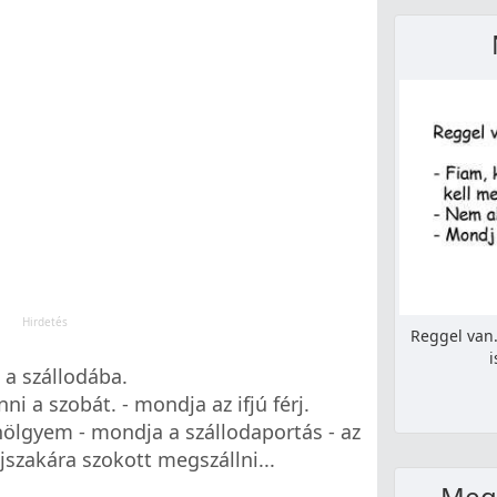
Reggel van. 
i
 a szállodába.
ni a szobát. - mondja az ifjú férj.
hölgyem - mondja a szállodaportás - az
szakára szokott megszállni...
Megé