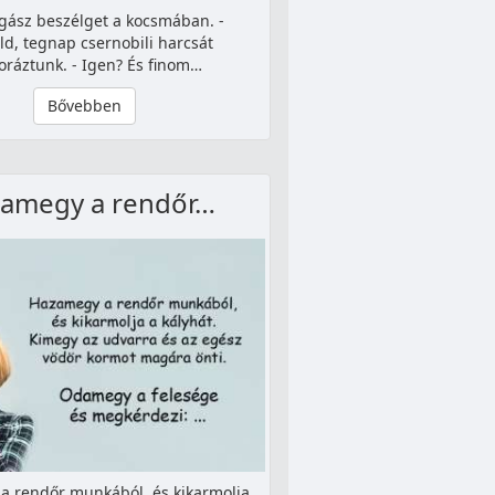
gász beszélget a kocsmában. -
ld, tegnap csernobili harcsát
oráztunk. - Igen? És finom…
Bővebben
amegy a rendőr…
 rendőr munkából, és kikarmolja