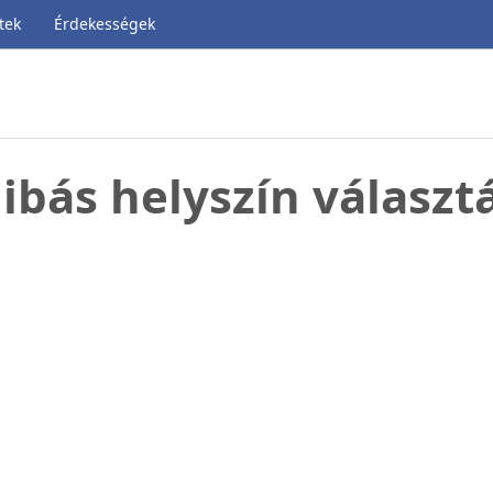
tek
Érdekességek
ibás helyszín választ