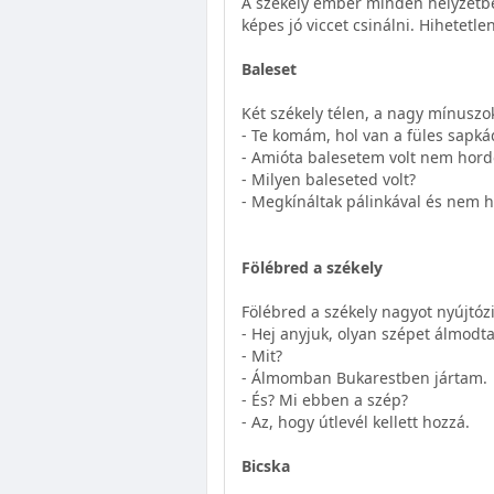
A székely ember minden helyzetbe
képes jó viccet csinálni. Hihetet
Baleset
Két székely télen, a nagy mínuszo
- Te komám, hol van a füles sapká
- Amióta balesetem volt nem hor
- Milyen baleseted volt?
- Megkínáltak pálinkával és nem ha
Fölébred a székely
Fölébred a székely nagyot nyújtózi
- Hej anyjuk, olyan szépet álmodt
- Mit?
- Álmomban Bukarestben jártam.
- És? Mi ebben a szép?
- Az, hogy útlevél kellett hozzá.
Bicska