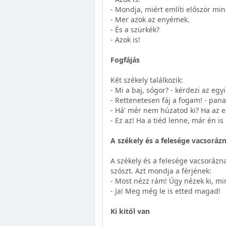
- Mondja, miért említi először mi
- Mer azok az enyémek.
- És a szürkék?
- Azok is!
Fogfájás
Két székely találkozik:
- Mi a baj, sógor? - kérdezi az egyi
- Rettenetesen fáj a fogam! - pana
- Há' mér nem húzatod ki? Ha az 
- Ez az! Ha a tiéd lenne, már én i
A székely és a felesége vacsoráz
A székely és a felesége vacsorázn
szószt. Azt mondja a férjének:
- Most nézz rám! Úgy nézek ki, mi
- Ja! Meg még le is etted magad!
Ki kitől van