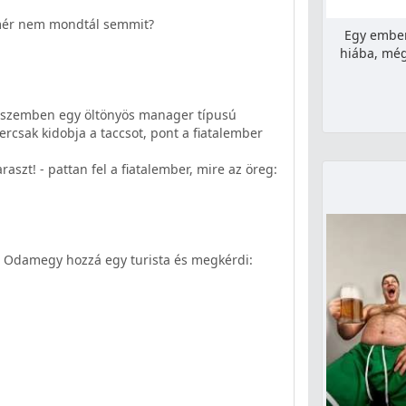
 mér nem mondtál semmit?
Egy ember
hiába, még
le szemben egy öltönyös manager típusú
ercsak kidobja a taccsot, pont a fiatalember
aszt! - pattan fel a fiatalember, mire az öreg:
t. Odamegy hozzá egy turista és megkérdi: