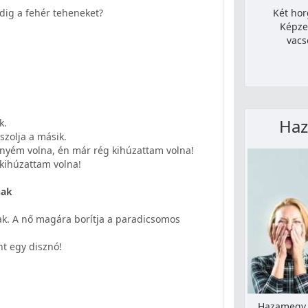
Két hor
ndig a fehér teheneket?
Képze
vacs
Haz
k.
szolja a másik.
enyém volna, én már rég kihúzattam volna!
s kihúzattam volna!
nak
ak. A nő magára borítja a paradicsomos
nt egy disznó!
Hazamegy a