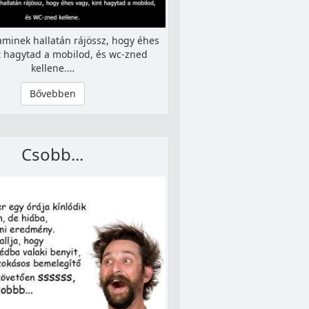
minek hallatán rájössz, hogy éhes
nt hagytad a mobilod, és wc-zned
kellene.…
Bővebben
Csobb...