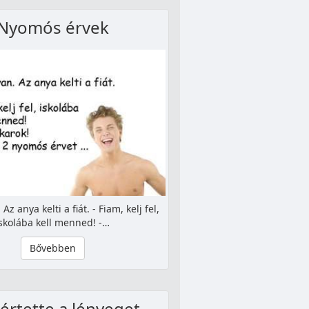
Nyomós érvek
Az anya kelti a fiát. - Fiam, kelj fel,
skolába kell menned! -…
Bővebben
rtette a lényeget