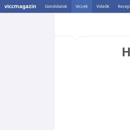
viccmagazin
Gondolatok
Viccek
Videók
Recep
H