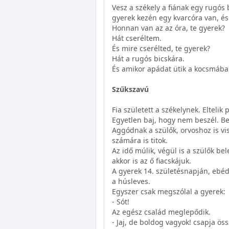
Vesz a székely a fiának egy rugós 
gyerek kezén egy kvarcóra van, é
Honnan van az az óra, te gyerek?
Hát cseréltem.
És mire cserélted, te gyerek?
Hát a rugós bicskára.
És amikor apádat ütik a kocsmában
Szűkszavú
Fia született a székelynek. Eltelik 
Egyetlen baj, hogy nem beszél. Bet
Aggódnak a szülők, orvoshoz is vi
számára is titok.
Az idő múlik, végül is a szülők b
akkor is az ő fiacskájuk.
A gyerek 14. születésnapján, ebéd
a húsleves.
Egyszer csak megszólal a gyerek:
- Sót!
Az egész család meglepődik.
- Jaj, de boldog vagyok! csapja öss