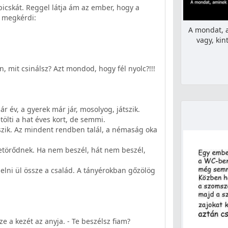
bicskát. Reggel látja ám az ember, hogy a
s megkérdi:
A mondat, a
vagy, ki
, mit csinálsz? Azt mondod, hogy fél nyolc?!!!
pár év, a gyerek már jár, mosolyog, játszik.
ölti a hat éves kort, de semmi.
szik. Az mindent rendben talál, a némaság oka
eletörődnek. Ha nem beszél, hát nem beszél,
elni ül össze a család. A tányérokban gőzölög
ze a kezét az anyja. - Te beszélsz fiam?