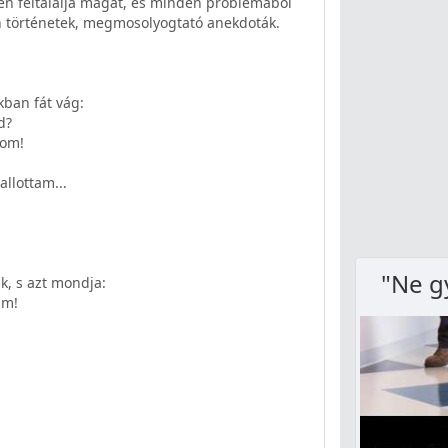
n feltalálja magát, és minden problémából
len történetek, megmosolyogtató anekdoták.
kban fát vág:
d?
dom!
llottam...
"Ne g
k, s azt mondja:
am!