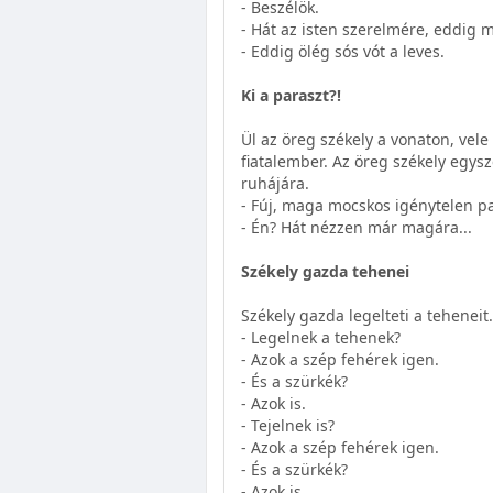
- Beszélök.
- Hát az isten szerelmére, eddig
- Eddig ölég sós vót a leves.
Ki a paraszt?!
Ül az öreg székely a vonaton, ve
fiatalember. Az öreg székely egysz
ruhájára.
- Fúj, maga mocskos igénytelen par
- Én? Hát nézzen már magára...
Székely gazda tehenei
Székely gazda legelteti a tehenei
- Legelnek a tehenek?
- Azok a szép fehérek igen.
- És a szürkék?
- Azok is.
- Tejelnek is?
- Azok a szép fehérek igen.
- És a szürkék?
- Azok is.