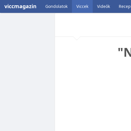
viccmagazin
Gondolatok
Viccek
Videók
Recep
"N