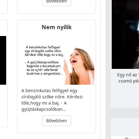
Bővebben
Nem nyílik
Egy nő az 
csomó pén
A benzinkutas felfigyel egy
sírdogáló szőke nőre. Kérdezi
tőle,hogy mi a baj. - A
gyújtáskapcsolóban…
Bővebben