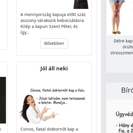
A mennyország kapuja előtt száz
asszony várakozik bebocsátásra.
Kilép a kapun Szent Péter, és
így…
Délre ka
Bővebben
örült
stresszmen
Jól áll neki
Bír
k
Csinos, fiatal doktornőt kap a