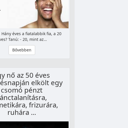
 Hány éves a fiatalabbik fia, a 20
ves? Tanú: - 20, mint az…
Bővebben
gy nő az 50 éves
tésnapján elkölt egy
csomó pénzt
ánctalanításra,
etikára, frizurára,
ruhára ...