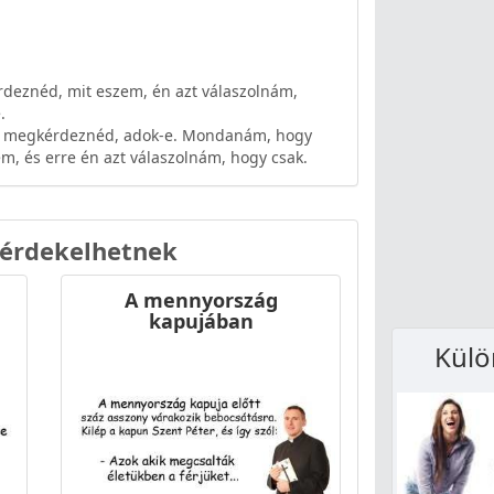
rdeznéd, mit eszem, én azt válaszolnám,
.
te megkérdeznéd, adok-e. Mondanám, hogy
m, és erre én azt válaszolnám, hogy csak.
 érdekelhetnek
A mennyország
kapujában
Külö