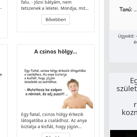
falu. - Józsi bátyám, nem
-
tetszenek a leletei. Mondja, mit…
Bővebben
Ügyvéd: -
é
A csinos hölgy…
E
szüle
r
kozm
Egy fiatal, csinos hölgy érkezik
látogatóba a családhoz. Az anya
biztatja a kisfiát, hogy jöjjön…