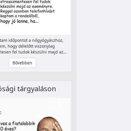
ptam időpontot a nőgyógyászhoz,
em, hogy délelőtt viszonylag
tesen fel tudok készülni majd az…
Bővebben
ósági tárgyaláson