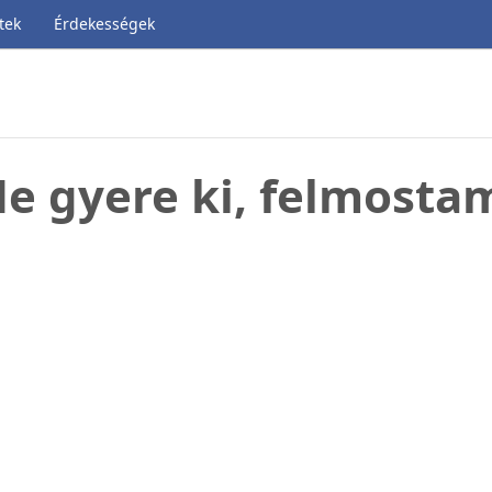
tek
Érdekességek
e gyere ki, felmosta