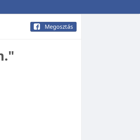
Megosztás
m."