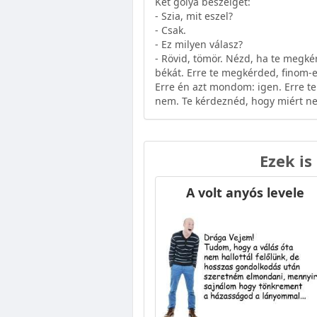
Két gólya beszélget:
- Szia, mit eszel?
- Csak.
- Ez milyen válasz?
- Rövid, tömör. Nézd, ha te megké
békát. Erre te megkérded, finom-e
Erre én azt mondom: igen. Erre 
nem. Te kérdeznéd, hogy miért ne
Ezek is
A volt anyós levele