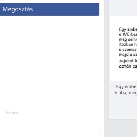
Megosztás
Egy ember
hiába, még