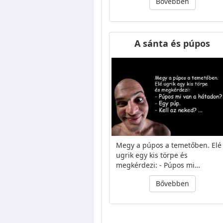
Bővebben
A sánta és púpos
Megy a púpos a temetőben. Elé
ugrik egy kis törpe és
megkérdezi: - Púpos mi…
Bővebben