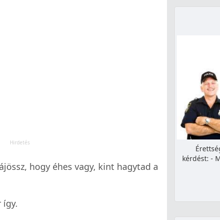
Érettsé
kérdést: - 
jössz, hogy éhes vagy, kint hagytad a
 így.