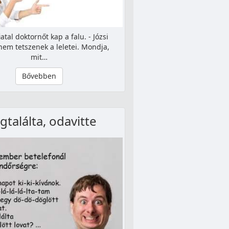
iatal doktornőt kap a falu. - Józsi
nem tetszenek a leletei. Mondja,
mit…
Bővebben
találta, odavitte