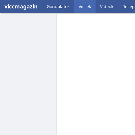
viccmagazin
Gondolatok
Viccek
Videók
Recep