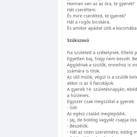
Honnan van az az óra, te gyerek?
Hát cseréltem.
És mire cserélted, te gyerek?
Hát a rugós bicskára.
És amikor apádat ütik a kocsmában
Szűkszavú
Fia született a székelynek. Eltelik 
Egyetlen baj, hogy nem beszél. Bet
Aggódnak a szülők, orvoshoz is vi
számára is titok.
Az idő múlik, végül is a szülők b
akkor is az ő fiacskájuk.
A gyerek 14. születésnapján, ebéd
a húsleves.
Egyszer csak megszólal a gyerek:
- Sót!
Az egész család meglepődik.
- Jaj, de boldog vagyok! csapja öss
- Beszélök.
- Hát az isten szerelmére, eddig