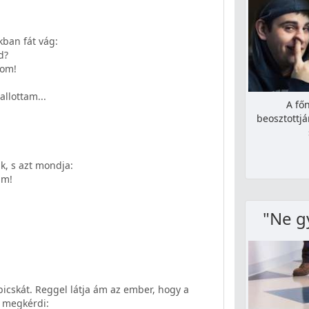
kban fát vág:
d?
dom!
llottam...
A fő
beosztottjá
k, s azt mondja:
am!
"Ne g
bicskát. Reggel látja ám az ember, hogy a
s megkérdi: