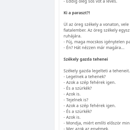
- Eddig ölég sós vót a leves.
Ki a paraszt?!
Ül az öreg székely a vonaton, ve
fiatalember. Az öreg székely egysz
ruhájára.
- Fúj, maga mocskos igénytelen par
- Én? Hát nézzen már magára...
Székely gazda tehenei
Székely gazda legelteti a tehenei
- Legelnek a tehenek?
- Azok a szép fehérek igen.
- És a szürkék?
- Azok is.
- Tejelnek is?
- Azok a szép fehérek igen.
- És a szürkék?
- Azok is.
- Mondja, miért említi először mi
- Mer azok az enyémek.