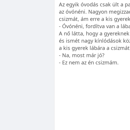
Az egyik óvodás csak ült a p
az óvónéni. Nagyon megizzadt
csizmát, ám erre a kis gyere
- Óvónéni, fordítva van a lá
A nő látta, hogy a gyereknek 
és ismét nagy kínlódások kö
a kis gyerek lábára a csizmát
- Na, most már jó?
- Ez nem az én csizmám.