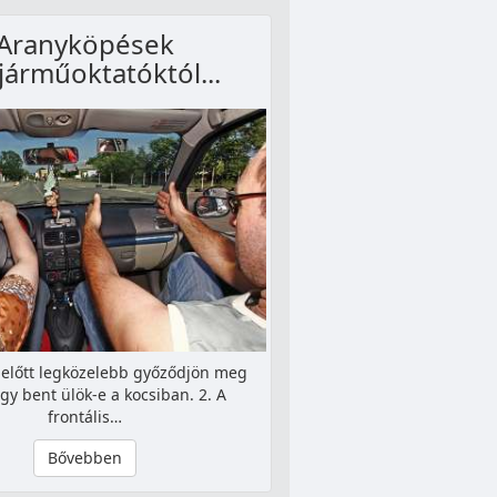
Aranyköpések
járműoktatóktól...
 előtt legközelebb győződjön meg
ogy bent ülök-e a kocsiban. 2. A
frontális…
Bővebben