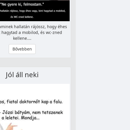
minek hallatán rájössz, hogy éhes
nt hagytad a mobilod, és wc-zned
kellene.…
Bővebben
Jól áll neki