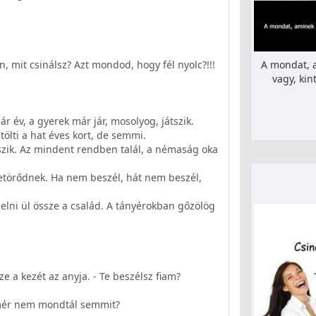
, mit csinálsz? Azt mondod, hogy fél nyolc?!!!
A mondat, a
vagy, ki
pár év, a gyerek már jár, mosolyog, játszik.
ölti a hat éves kort, de semmi.
szik. Az mindent rendben talál, a némaság oka
eletörődnek. Ha nem beszél, hát nem beszél,
elni ül össze a család. A tányérokban gőzölög
ze a kezét az anyja. - Te beszélsz fiam?
 mér nem mondtál semmit?