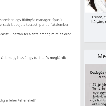
Csinos, f
le szemben egy öltönyös manager típusú
bátyám, 
ercsak kidobja a taccsot, pont a fiatalember
aszt! - pattan fel a fiatalember, mire az öreg:
Meg
t. Odamegy hozzá egy turista és megkérdi:
ndig a fehér teheneket?