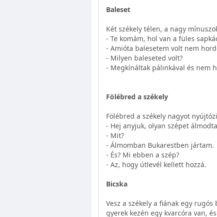
Baleset
Két székely télen, a nagy mínuszo
- Te komám, hol van a füles sapká
- Amióta balesetem volt nem hor
- Milyen baleseted volt?
- Megkínáltak pálinkával és nem ha
Fölébred a székely
Fölébred a székely nagyot nyújtózi
- Hej anyjuk, olyan szépet álmodt
- Mit?
- Álmomban Bukarestben jártam.
- És? Mi ebben a szép?
- Az, hogy útlevél kellett hozzá.
Bicska
Vesz a székely a fiának egy rugós 
gyerek kezén egy kvarcóra van, é