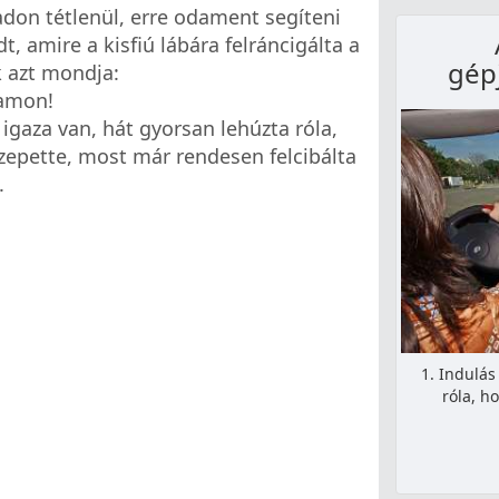
adon tétlenül, erre odament segíteni
, amire a kisfiú lábára felráncigálta a
gép
k azt mondja:
bamon!
igaza van, hát gyorsan lehúzta róla,
zepette, most már rendesen felcibálta
.
1. Indulás
róla, h