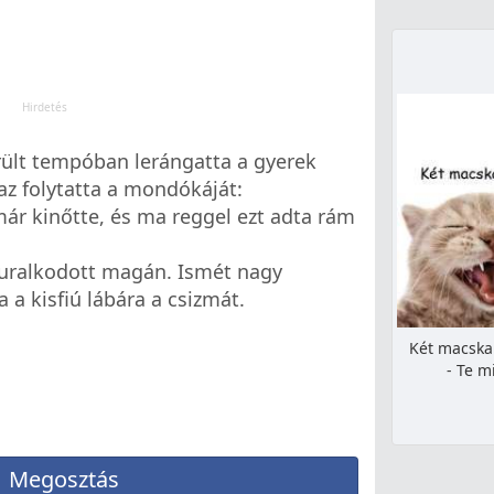
rült tempóban lerángatta a gyerek
az folytatta a mondókáját:
ár kinőtte, és ma reggel ezt adta rám
e uralkodott magán. Ismét nagy
 a kisfiú lábára a csizmát.
Két macska 
- Te m
Megosztás