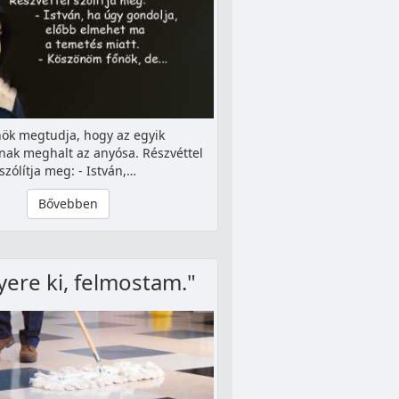
nök megtudja, hogy az egyik
nak meghalt az anyósa. Részvéttel
szólítja meg: - István,…
Bővebben
yere ki, felmostam."