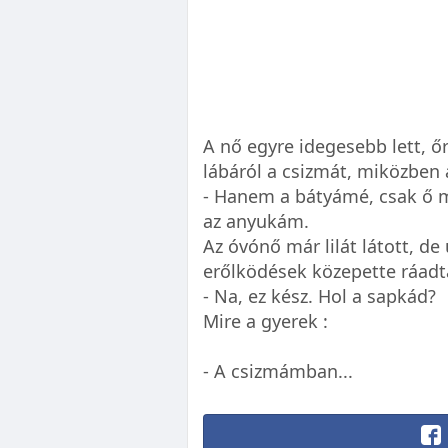
A nő egyre idegesebb lett, ő
lábáról a csizmát, miközben 
- Hanem a bátyámé, csak ő m
az anyukám.
Az óvónő már lilát látott, d
erőlködések közepette ráadta
- Na, ez kész. Hol a sapkád?
Mire a gyerek :
- A csizmámban...