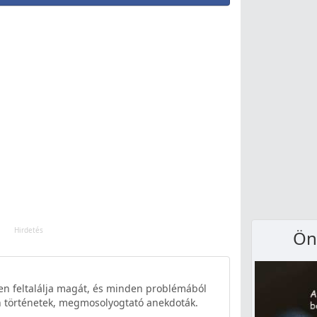
Ön
n feltalálja magát, és minden problémából
len történetek, megmosolyogtató anekdoták.