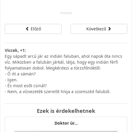
Előző
Következő
Viccek, +1:
Egy sápadt arcú jár az indián faluban, ahol napok óta nincs
víz. Miközben a falubán járkál, látja, hogy egy indián férfi
folyamatosan dobol. Megkérdezi a törzsfőnöktől:
- Ő itt a sámán?
- Igen.
- És most esőt csinál?
- Nem, a vízvezeték szerelőt hívja a szomszéd faluból.
Ezek is érdekelhetnek
Doktor úr…