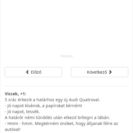
Előző
Következő
Viccek, +1:
5 srác érkezik a határhoz egy új Audi Quatroval.
- Jó napot kívánok, a papírokat kérném!
- Jó napot, tessék.
A határőr némi tűnődés után elkezd billegni a lábán.
- Hmm - hmm. Megkérném önöket, hogy álljanak félre az
autóval!