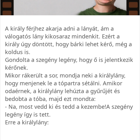
A király férjhez akarja adni a lányát, ám a
válogatós lány kikosaraz mindenkit. Ezért a
király úgy döntött, hogy bárki lehet kérő, még a
koldus is.
Gondolta a szegény legény, hogy ő is jelentkezik
kérőnek.
Mikor rákerült a sor, mondja neki a királylány,
hogy menjenek le a tópartra sétálni. Amikor
odaérnek, a királylány lehúzta a gyűrűjét és
bedobta a tóba, majd ezt mondta:
- Na, most vedd ki és tedd a kezembe!A szegény
legény így is tett.
Erre a királylány: