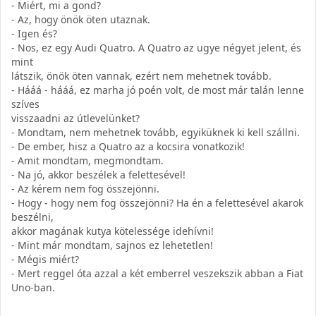
- Miért, mi a gond?
- Az, hogy önök öten utaznak.
- Igen és?
- Nos, ez egy Audi Quatro. A Quatro az ugye négyet jelent, és
mint
látszik, önök öten vannak, ezért nem mehetnek tovább.
- Hááá - hááá, ez marha jó poén volt, de most már talán lenne
szíves
visszaadni az útlevelünket?
- Mondtam, nem mehetnek tovább, egyiküknek ki kell szállni.
- De ember, hisz a Quatro az a kocsira vonatkozik!
- Amit mondtam, megmondtam.
- Na jó, akkor beszélek a felettesével!
- Az kérem nem fog összejönni.
- Hogy - hogy nem fog összejönni? Ha én a felettesével akarok
beszélni,
akkor magának kutya kötelessége idehívni!
- Mint már mondtam, sajnos ez lehetetlen!
- Mégis miért?
- Mert reggel óta azzal a két emberrel veszekszik abban a Fiat
Uno-ban.