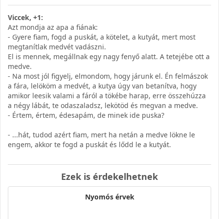
Viccek, +1:
Azt mondja az apa a fiának:
- Gyere fiam, fogd a puskát, a kötelet, a kutyát, mert most
megtanítlak medvét vadászni.
El is mennek, megállnak egy nagy fenyő alatt. A tetejébe ott a
medve.
- Na most jól figyelj, elmondom, hogy járunk el. Én felmászok
a fára, lelököm a medvét, a kutya úgy van betanítva, hogy
amikor leesik valami a fáról a tökébe harap, erre összehúzza
a négy lábát, te odaszaladsz, lekötöd és megvan a medve.
- Értem, értem, édesapám, de minek ide puska?
- ...hát, tudod azért fiam, mert ha netán a medve lökne le
engem, akkor te fogd a puskát és lődd le a kutyát.
Ezek is érdekelhetnek
Nyomós érvek