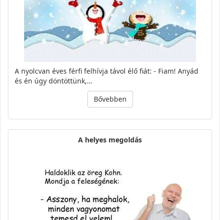
A nyolcvan éves férfi felhí­vja távol élő fiát: - Fiam! Anyád
és én úgy döntöttünk,…
Bővebben
A helyes megoldás