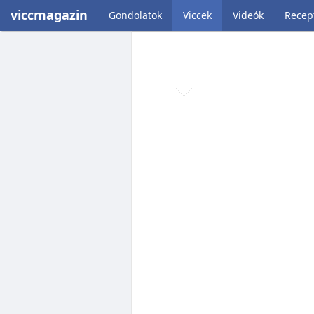
viccmagazin
Gondolatok
Viccek
Videók
Recep