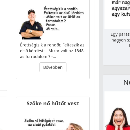
Egy paras
nagyon s
Érettségizik a rendőr. Felteszik az
első kérdést: - Mikor volt az 1848-
as forradalom ? -…
Bővebben
N
Szőke nő hűtőt vesz