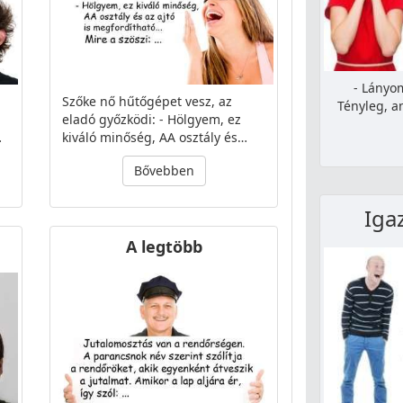
- Lányom
Szőke nő hűtőgépet vesz, az
Tényleg, an
eladó győzködi: - Hölgyem, ez
…
kiváló minőség, AA osztály és…
Bővebben
Iga
A legtöbb