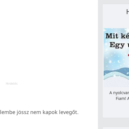
A nyolcvan 
Fiam! 
elembe jössz nem kapok levegőt.