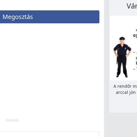
Vá
Megosztás
A rendőr m
arccal jön