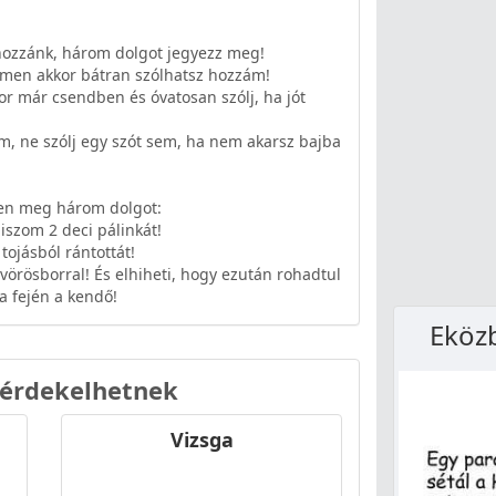
 hozzánk, három dolgot jegyezz meg!
emen akkor bátran szólhatsz hozzám!
kor már csendben és óvatosan szólj, ha jót
m, ne szólj egy szót sem, ha nem akarsz bajba
zen meg három dolgot:
iszom 2 deci pálinkát!
tojásból rántottát!
 vörösborral! És elhiheti, hogy ezután rohadtul
a fején a kendő!
Eköz
 érdekelhetnek
Vizsga