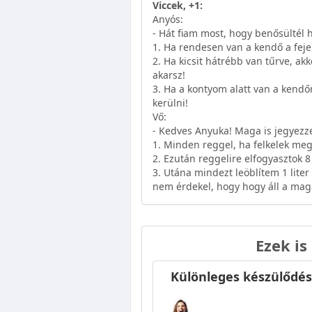
Viccek, +1:
Anyós:
- Hát fiam most, hogy benősültél
1. Ha rendesen van a kendő a fej
2. Ha kicsit hátrébb van tűrve, ak
akarsz!
3. Ha a kontyom alatt van a kendő
kerülni!
Vő:
- Kedves Anyuka! Maga is jegyez
1. Minden reggel, ha felkelek meg
2. Ezután reggelire elfogyasztok 8 
3. Utána mindezt leöblítem 1 liter
nem érdekel, hogy hogy áll a mag
Ezek is
Különleges készülődés