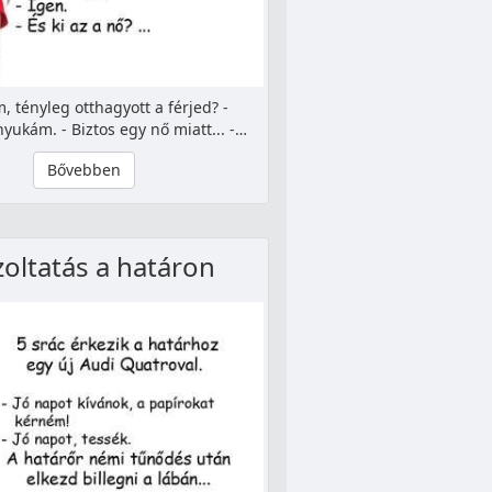
, tényleg otthagyott a férjed? -
yukám. - Biztos egy nő miatt... -…
Bővebben
zoltatás a határon