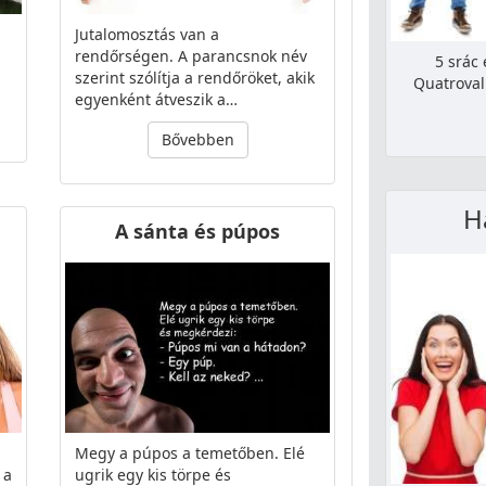
Jutalomosztás van a
rendőrségen. A parancsnok név
5 srác 
szerint szólítja a rendőröket, akik
Quatroval.
egyenként átveszik a…
Bővebben
H
A sánta és púpos
Megy a púpos a temetőben. Elé
 a
ugrik egy kis törpe és