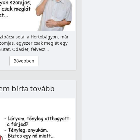
ztbácsi sétál a Hortobágyon, már
zomjas, egyszer csak meglát egy
kutat. Odasiet, felvesz…
Bővebben
em bírta tovább