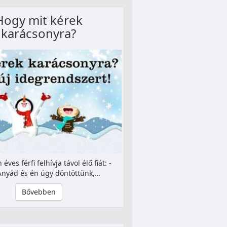
Hogy mit kérek
karácsonyra?
éves férfi felhí­vja távol élő fiát: -
Anyád és én úgy döntöttünk,…
Bővebben