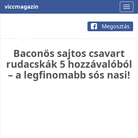
viccmagazin
Megosztás
Baconös sajtos csavart
rudacskák 5 hozzávalóból
– a legfinomabb sós nasi!