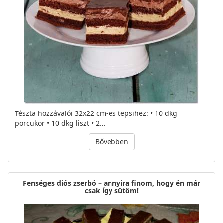
Tészta hozzávalói 32x22 cm-es tepsihez: • 10 dkg
porcukor • 10 dkg liszt • 2…
Bővebben
Fenséges diós zserbó – annyira finom, hogy én már
csak így sütöm!