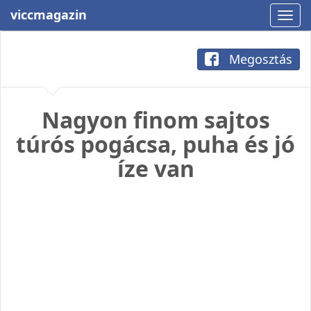
viccmagazin
Megosztás
Nagyon finom sajtos
túrós pogácsa, puha és jó
íze van