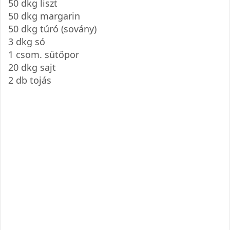
50 dkg liszt
50 dkg margarin
50 dkg túró (sovány)
3 dkg só
1 csom. sütőpor
20 dkg sajt
2 db tojás