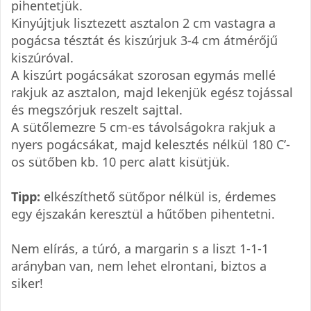
pihentetjük.
Kinyújtjuk lisztezett asztalon 2 cm vastagra a
pogácsa tésztát és kiszúrjuk 3-4 cm átmérőjű
kiszúróval.
A kiszúrt pogácsákat szorosan egymás mellé
rakjuk az asztalon, majd lekenjük egész tojással
és megszórjuk reszelt sajttal.
A sütőlemezre 5 cm-es távolságokra rakjuk a
nyers pogácsákat, majd kelesztés nélkül 180 C’-
os sütőben kb. 10 perc alatt kisütjük.
Tipp:
elkészíthető sütőpor nélkül is, érdemes
egy éjszakán keresztül a hűtőben pihentetni.
Nem elírás, a túró, a margarin s a liszt 1-1-1
arányban van, nem lehet elrontani, biztos a
siker!