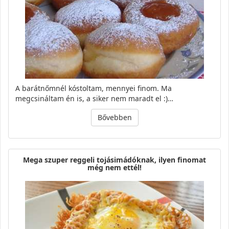
A barátnőmnél kóstoltam, mennyei finom. Ma
megcsináltam én is, a siker nem maradt el :)…
Bővebben
Mega szu­per reg­geli to­jás­imá­dók­nak, ilyen fi­no­mat
még nem ettél!