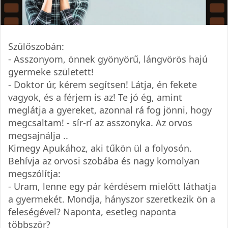
Szülőszobán:
- Asszonyom, önnek gyönyörű, lángvörös hajú
gyermeke született!
- Doktor úr, kérem segítsen! Látja, én fekete
vagyok, és a férjem is az! Te jó ég, amint
meglátja a gyereket, azonnal rá fog jönni, hogy
megcsaltam! - sír-rí az asszonyka. Az orvos
megsajnálja ..
Kimegy Apukához, aki tűkön ül a folyosón.
Behívja az orvosi szobába és nagy komolyan
megszólítja:
- Uram, lenne egy pár kérdésem mielőtt láthatja
a gyermekét. Mondja, hányszor szeretkezik ön a
feleségével? Naponta, esetleg naponta
többször?