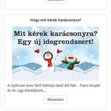
Hogy mit kérek karácsonyra?
A nyolcvan éves férfi felhí­vja távol élő fiát: - Fiam! Anyád
és én úgy döntöttünk,…
Bővebben