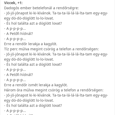
Viccek, +1:
Dadogós ember betelefonál a rendőrségre:
- Jó-jó-jónapot ki-ki-kívánok. Ta-ta-ta-lá-lá-lá-lta-tam egy-egy-
egy dö-dö-döglött lo-lo-lovat.
- És hol találta azt a döglött lovat?
- A p-p-p-p...
- A Petőfi hídnál?
- A p-p-p-p...
Erre a rendőr lerakja a kagylót.
Tíz perc múlva megint csörög a telefon a rendőrségen:
- Jó-jó-jónapot ki-ki-kívánok. Ta-ta-ta-lá-lá-lá-lta-tam egy-egy-
egy dö-dö-döglött lo-lo-lovat.
- És hol találta azt a döglött lovat?
- A p-p-p-p...
- A Petőfi hídnál?
- A p-p-p-p...
Erre a rendőr ismét lerakja a kagylót.
Három óra múlva megint csörög a telefon a rendőrségen:
- Jó-jó-jónapot ki-ki-kívánok. Ta-ta-ta-lá-lá-lá-lta-tam egy-egy-
egy dö-dö-döglött lo-lo-lovat.
- És hol találta azt a döglött lovat?
- A p-p-p-p...