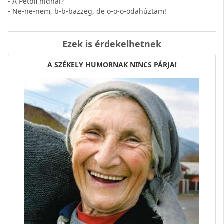
- A Petőfi hídnál?
- Ne-ne-nem, b-b-bazzeg, de o-o-o-odahúztam!
Ezek is érdekelhetnek
A SZÉKELY HUMORNAK NINCS PÁRJA!