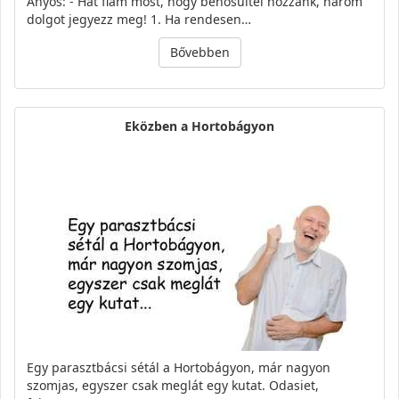
Anyós: - Hát fiam most, hogy benősültél hozzánk, három
dolgot jegyezz meg! 1. Ha rendesen…
Bővebben
Eközben a Hortobágyon
Egy parasztbácsi sétál a Hortobágyon, már nagyon
szomjas, egyszer csak meglát egy kutat. Odasiet,