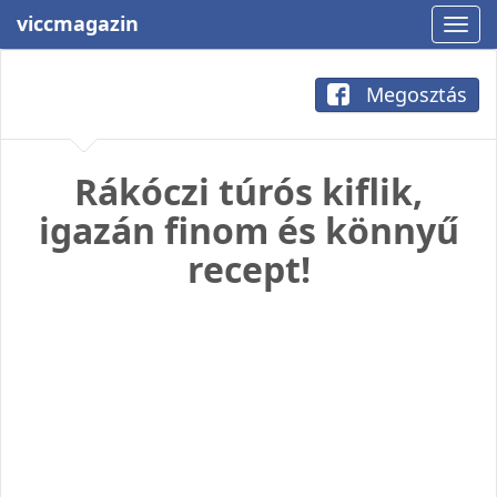
viccmagazin
Megosztás
Rákóczi túrós kiflik,
igazán finom és könnyű
recept!