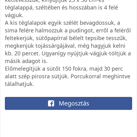
téglalappá, széltében és hosszában is 4 felé
vágjuk.
A kis téglalapok egyik szélét bevagdossuk, a
sima felére halmozzuk a pudingot, erről a feléről
feltekerjük, sütőpapírral bélelt tepsibe tesszűk,
megkenjük tojássárgájával, még hagyjuk kelni
kb. 20 percet. Ugyanígy nyújtjuk-vágjuk-töltjük a
másik adagot is.
Előmelegítjük a sütőt 150 fokra, majd 30 perc
alatt szép pirosra sütjük. Porcukorral meghintve
tálalhatjuk.
Megosztás