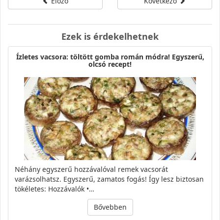
Előző
Következő
Ezek is érdekelhetnek
Ízletes vacsora: töltött gomba román módra! Egyszerű,
olcsó recept!
Néhány egyszerű hozzávalóval remek vacsorát
varázsolhatsz. Egyszerű, zamatos fogás! Így lesz biztosan
tökéletes: Hozzávalók •…
Bővebben