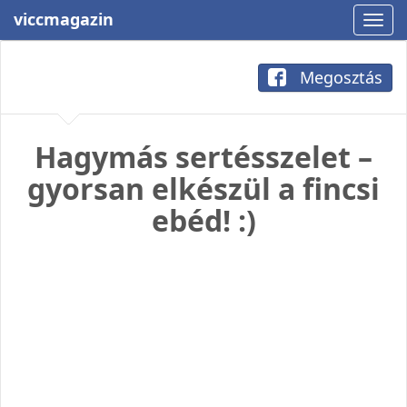
viccmagazin
Megosztás
Hagymás sertésszelet –
gyorsan elkészül a fincsi
ebéd! :)