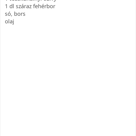
1 dl száraz fehérbor
só, bors
olaj