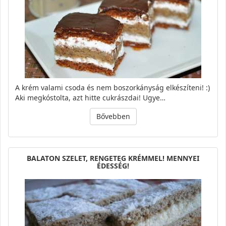
A krém valami csoda és nem boszorkányság elkészíteni! :)
Aki megkóstolta, azt hitte cukrászdai! Ugye…
Bővebben
BALATON SZELET, RENGETEG KRÉMMEL! MENNYEI
ÉDESSÉG!