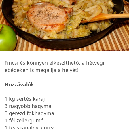
Fincsi és könnyen elkészíthető, a hétvégi
ebédeken is megállja a helyét!
Hozzávalók:
1 kg sertés karaj
3 nagyobb hagyma
3 gerezd fokhagyma
1 fél zellergumó
1 teáskanálnyi curry