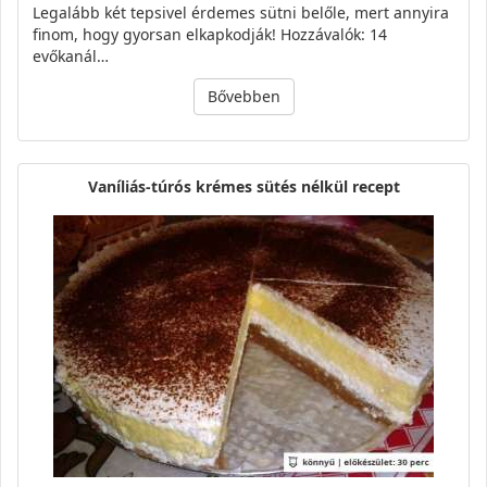
Legalább két tepsivel érdemes sütni belőle, mert annyira
finom, hogy gyorsan elkapkodják! Hozzávalók: 14
evőkanál…
Bővebben
Vaníliás-túrós krémes sütés nélkül recept