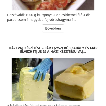
Hozzávalók 1000 g burgonya 4 db csirkemellfilé 4 db
paradicsom 1 nagyobb fej vöröshagyma 1…
Bővebben
HÁZI VAJ KÉSZÍTÉSE – PÁR EGYSZERŰ SZABÁLY ÉS MÁR
ÉLVEZHETJÜK IS A HÁZI KÉSZÍTÉSŰ VAJ…
A házilag készült vaj nem csak ízében, hanem