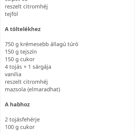
reszelt citromhéj
tejföl
A töltelékhez
750 g krémesebb állagú túró
150 g tejszín
150 g cukor
4 tojás + 1 sárgája
vanília
reszelt citromhéj
mazsola (elmaradhat)
A habhoz
2 tojásfehérje
100 g cukor