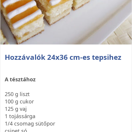
Hozzávalók 24x36 cm-es tepsihez
A tésztához
250 g liszt
100 g cukor
125 g vaj
1 tojássárga
1/4 csomag sütőpor
csipet só