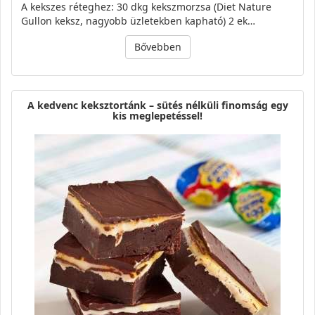
A kekszes réteghez: 30 dkg kekszmorzsa (Diet Nature
Gullon keksz, nagyobb üzletekben kapható) 2 ek…
Bővebben
A kedvenc keksztortánk – sütés nélküli finomság egy
kis meglepetéssel!