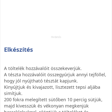
Elkészítés
A töltelék hozzávalóit összekeverjük.
A tészta hozzávalóit összegyúrjuk annyi tejföllel,
hogy jól nyújtható tésztát kapjunk.
Kinyújtjuk és kivajazott, lisztezett tepsi aljába
simítjuk.
200 fokra melegített sütőben 10 percig sütjük,
majd kivesszük és vékonyan megkenjük
baracklekvárral, ráöntjük a tölteléket és