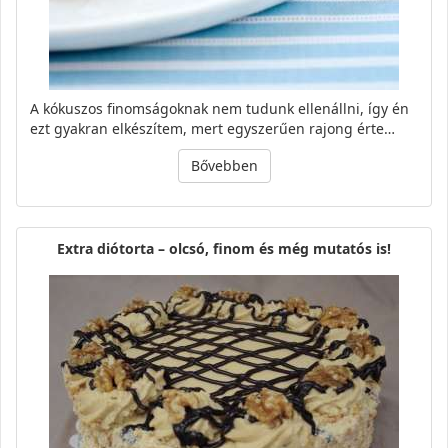
A kókuszos finomságoknak nem tudunk ellenállni, így én
ezt gyakran elkészítem, mert egyszerűen rajong érte…
Bővebben
Extra diótorta – olcsó, finom és még mutatós is!