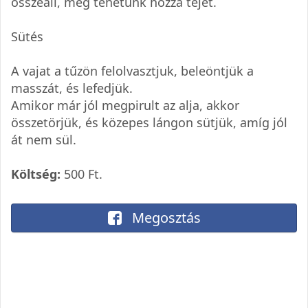
összeáll, még tehetünk hozzá tejet.
Sütés
A vajat a tűzön felolvasztjuk, beleöntjük a
masszát, és lefedjük.
Amikor már jól megpirult az alja, akkor
összetörjük, és közepes lángon sütjük, amíg jól
át nem sül.
Költség:
500 Ft.
Megosztás