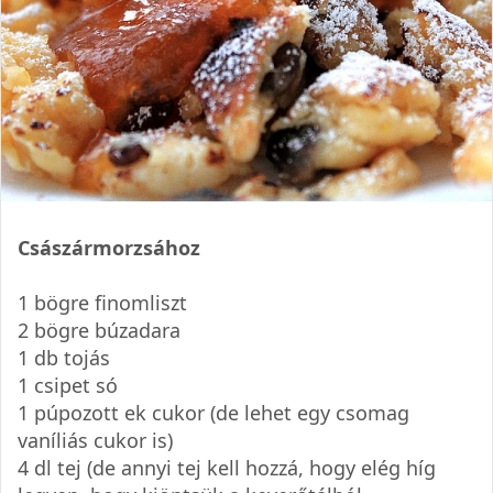
Császármorzsához
1 bögre finomliszt
2 bögre búzadara
1 db tojás
1 csipet só
1 púpozott ek cukor (de lehet egy csomag
vaníliás cukor is)
4 dl tej (de annyi tej kell hozzá, hogy elég híg