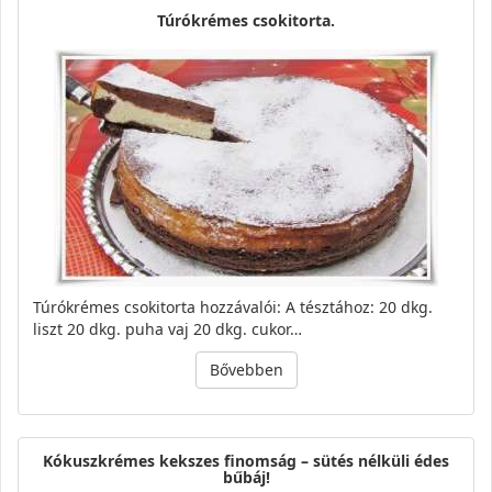
Túrókrémes csokitorta.
Túrókrémes csokitorta hozzávalói: A tésztához: 20 dkg.
liszt 20 dkg. puha vaj 20 dkg. cukor…
Bővebben
Kókuszkrémes kekszes finomság – sütés nélküli édes
bűbáj!