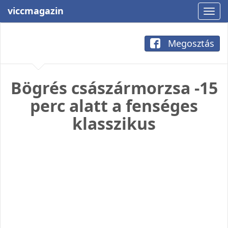
viccmagazin
Megosztás
Bögrés császármorzsa -15
perc alatt a fenséges
klasszikus