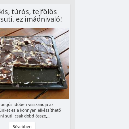
is, túrós, tejfölös
süti, ez imádnivaló!
rongós időben visszaadja az
ünket ez a könnyen elkészíthető
eni süti! csak dobd össze,…
Bővebben