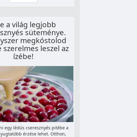
e a világ legjobb
esznyés süteménye.
yszer megkóstolod
 szerelmes leszel az
ízébe!
i egy lédús cseresznyés pitébe a
nyugtatóbb érzése lehet. Otthon,