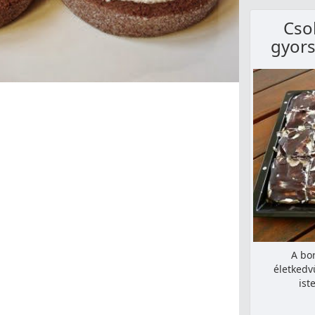
Csok
gyors
A bo
életkedv
ist