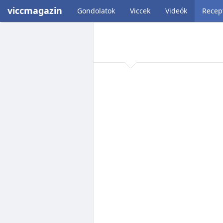
viccmagazin
Gondolatok
Viccek
Videók
Recep