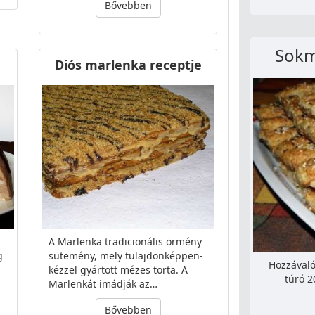
Bővebben
Sokm
Diós marlenka receptje
A Marlenka tradicionális örmény
g
sütemény, mely tulajdonképpen-
Hozzávaló
kézzel gyártott mézes torta. A
túró 2
Marlenkát imádják az…
Bővebben