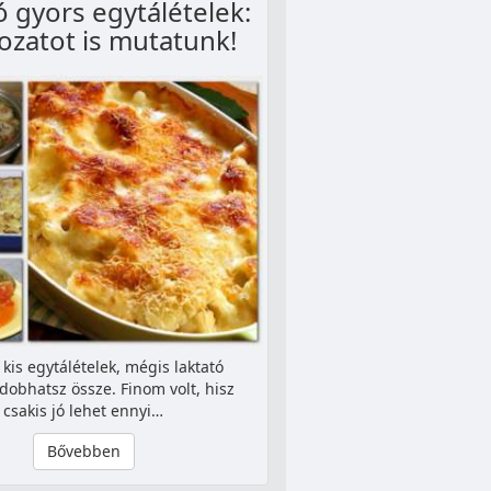
ó gyors egytálételek:
tozatot is mutatunk!
kis egytálételek, mégis laktató
dobhatsz össze. Finom volt, hisz
csakis jó lehet ennyi…
Bővebben