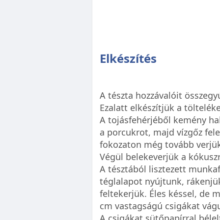
Elkészítés
A tészta hozzávalóit összegyú
Ezalatt elkészítjük a tölteléke
A tojásfehérjéből kemény ha
a porcukrot, majd vízgőz fele
fokozaton még tovább verjük
Végül belekeverjük a kókuszr
A tésztából lisztezett munk
téglalapot nyújtunk, rákenjü
feltekerjük. Éles késsel, de 
cm vastagságú csigákat vágu
A csigákat sütőpapírral bélel