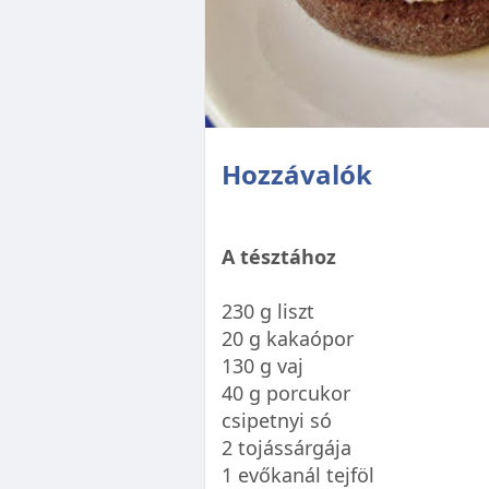
Hozzávalók
A tésztához
230 g liszt
20 g kakaópor
130 g vaj
40 g porcukor
csipetnyi só
2 tojássárgája
1 evőkanál tejföl