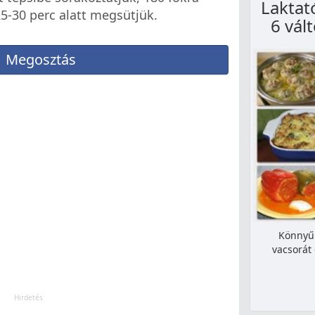
Laktat
25-30 perc alatt megsütjük.
6 vál
Megosztás
Könnyű 
vacsorát 