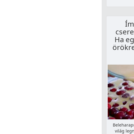
Ím
cser
Ha eg
örökre
Beleharapn
világ leg