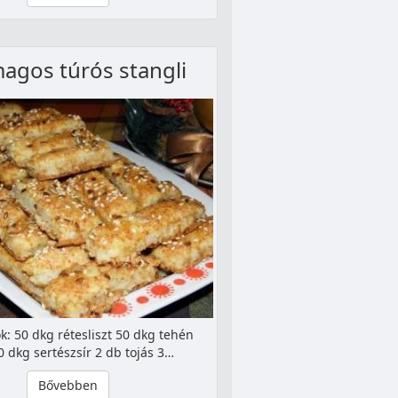
agos túrós stangli
k: 50 dkg rétesliszt 50 dkg tehén
0 dkg sertészsír 2 db tojás 3…
Bővebben