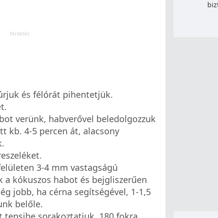
biz
rjuk és félórát pihentetjük.
t.
bot verünk, habverővel beledolgozzuk
tt kb. 4-5 percen át, alacsony
.
eszeléket.
afelületen 3-4 mm vastagságú
k a kókuszos habot és bejgliszerűen
még jobb, ha cérna segítségével, 1-1,5
nk belőle.
t tepsibe sorakoztatjuk, 180 fokra