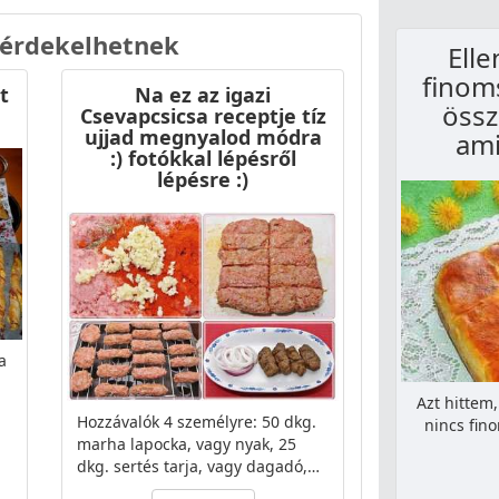
 érdekelhetnek
Elle
finoms
t
Na ez az igazi
össz
Csevapcsicsa receptje tíz
ujjad megnyalod módra
ami
:) fotókkal lépésről
lépésre :)
a
Azt hittem
Hozzávalók 4 személyre: 50 dkg.
nincs fin
marha lapocka, vagy nyak, 25
dkg. sertés tarja, vagy dagadó,…