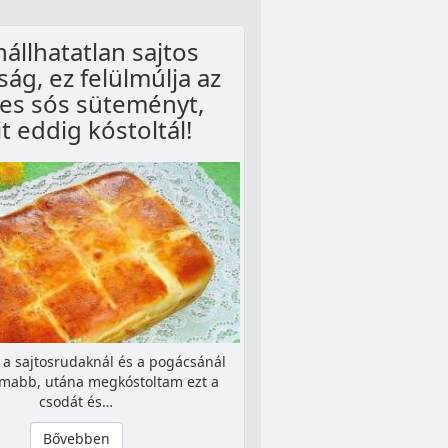
nállhatatlan sajtos
ág, ez felülmúlja az
es sós süteményt,
t eddig kóstoltál!
, a sajtosrudaknál és a pogácsánál
omabb, utána megkóstoltam ezt a
csodát és…
Bővebben