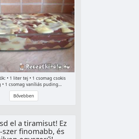
k: • 1 liter tej • 1 csomag csokis
 • 1 csomag vaníliás puding…
Bővebben
sd el a tiramisut! Ez
-szer finomabb, és