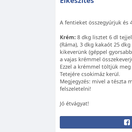
Elkészítés
A fentieket összegyúrjuk és 4
Krém:
8 dkg lisztet 6 dl tejje
(Ráma), 3 dkg kakaót 25 dkg
kikeverünk (géppel gyorsabb!).
a vajas krémmel összekeverj
Ezzel a krémmel töltjük meg 
Tetejére csokimáz kerül.
Megjegyzés: mivel a tészta m
felszeletelni!
Jó étvágyat!