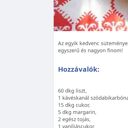
Az egyik kedvenc süteményem
egyszerű és nagyon finom!
Hozzávalók:
60 dkg liszt,
1 kávéskanál szódabikarbóna
15 dkg cukor,
5 dkg margarin,
2 egész tojás,
1 vaníliáscukor,