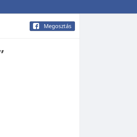
Megosztás
”