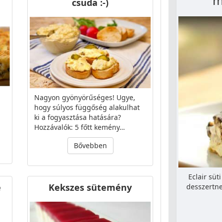
m
csuda :-)
Nagyon gyönyörűséges! Ugye,
hogy súlyos függőség alakulhat
ki a fogyasztása hatására?
Hozzávalók: 5 főtt kemény…
Bővebben
Eclair süt
e
Kekszes sütemény
desszertne