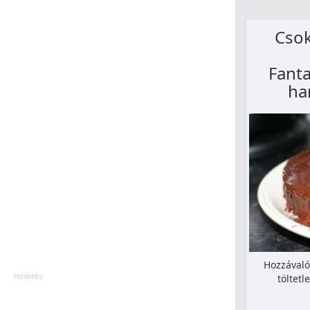
Csok
Fanta
ha
Hozzávaló
töltetl