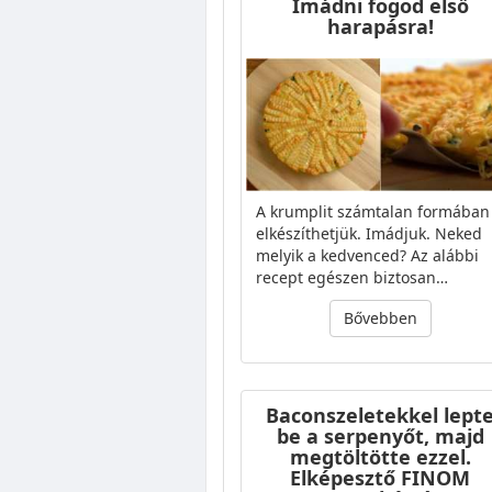
Imádni fogod első
harapásra!
A krumplit számtalan formában
elkészíthetjük. Imádjuk. Neked
melyik a kedvenced? Az alábbi
recept egészen biztosan…
Bővebben
Baconszeletekkel lept
be a serpenyőt, majd
megtöltötte ezzel.
Elképesztő FINOM