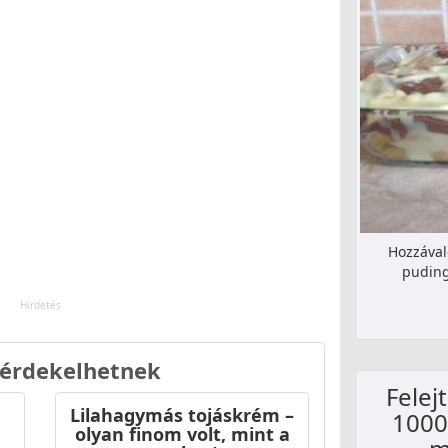
Hozzávaló
puding
 érdekelhetnek
Felejt
Lilahagymás tojáskrém –
1000
olyan finom volt, mint a