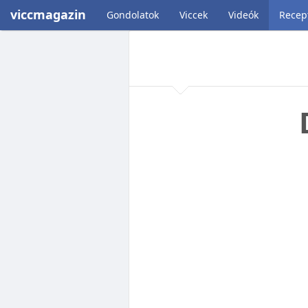
viccmagazin
Gondolatok
Viccek
Videók
Recep