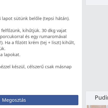
 lapot sütünk belőle (tepsi hátán).
l felfőzünk, kihűtjük. 30 dkg vajat
 porcukorral és egy rumaromával
 Ha a főzött krém (tej + liszt) kihűlt,
ük.
a lapokat.
ézzel készül, célszerű csak másnap
Pudi
Megosztás