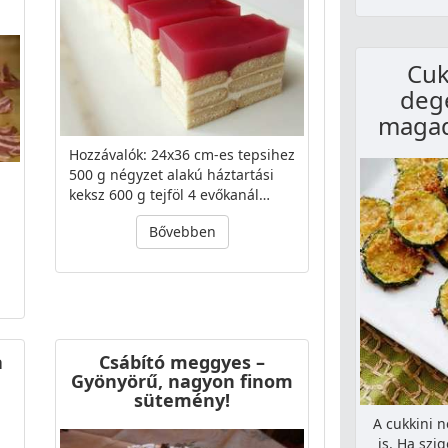
Cuk
deg
magad
Hozzávalók: 24x36 cm-es tepsihez
500 g négyzet alakú háztartási
keksz 600 g tejföl 4 evőkanál…
Bővebben
a
Csábító meggyes –
Gyönyörű, nagyon finom
sütemény!
A cukkini 
is. Ha szig