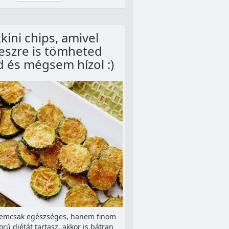
kini chips, amivel
eszre is tömheted
 és mégsem hízol :)
nemcsak egészséges, hanem finom
orú diétát tartasz, akkor is bátran