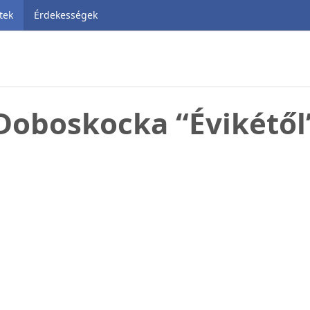
tek
Érdekességek
Doboskocka “Évikétől