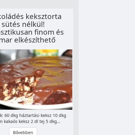
oládés keksztorta
sütés nélkül!
sztikusan finom és
mar elkészíthető
k: 60 dkg háztartási keksz 10 dkg
en kakaós keksz 2 dl tej 5 dkg…
Bővebben