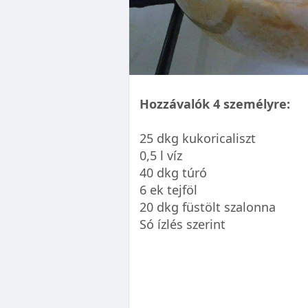
Hozzávalók 4 személyre:
25 dkg kukoricaliszt
0,5 l víz
40 dkg túró
6 ek tejföl
20 dkg füstölt szalonna
Só ízlés szerint