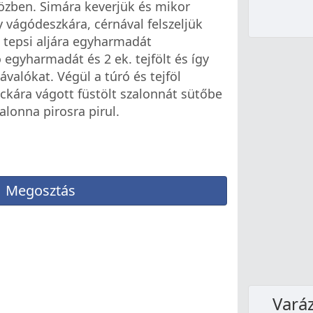
közben. Simára keverjük és mikor
 vágódeszkára, cérnával felszeljük
t tepsi aljára egyharmadát
 egyharmadát és 2 ek. tejfölt és így
alókat. Végül a túró és tejföl
ockára vágott füstölt szalonnát sütőbe
alonna pirosra pirul.
Megosztás
Varáz