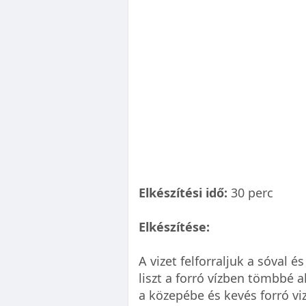
Elkészítési idő:
30 perc
Elkészítése:
A vizet felforraljuk a sóval és
liszt a forró vízben tömbbé a
a közepébe és kevés forró vi