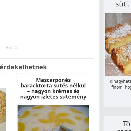
süti
 érdekelhetnek
Mascarponés
Kihagyhata
baracktorta sütés nélkül
finom, ho
– nagyon krémes és
nagyon ízletes sütemény
Tö