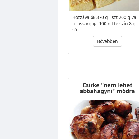
Hozzávalók 370 g liszt 200 g vaj
tojássárgája 100 ml tejszín 8 g
só…
Bővebben
Csirke "nem lehet
abbahagyni" módra