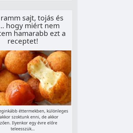
ramm sajt, tojás és
t… hogy miért nem
tem hamarabb ezt a
receptet!
leginkább éttermekben, különleges
akkor szoktunk enni, de akkor
zően. Ilyenkor egy évre előre
teleesszük…