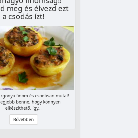
dhagyó finomság!!
d meg és élvezd ezt
a csodás ízt!
burgonya finom és csodásan mutat!
legjobb benne, hogy könnyen
elkészíthető, így…
Bővebben