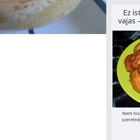
Ez is
vajas
Nem his
szeretné