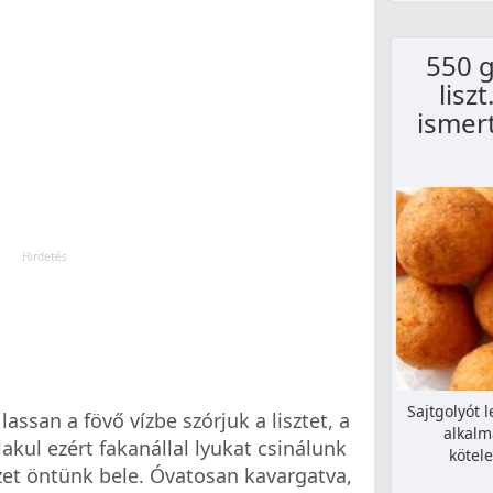
550 g
lisz
ismer
Sajtgolyót 
 lassan a fövő vízbe szórjuk a lisztet, a
alkalm
lakul ezért fakanállal lyukat csinálunk
kötele
zet öntünk bele. Óvatosan kavargatva,