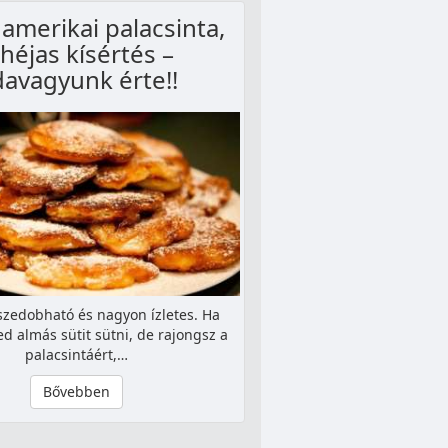
amerikai palacsinta,
ahéjas kísértés –
avagyunk érte!!
zedobható és nagyon ízletes. Ha
d almás sütit sütni, de rajongsz a
palacsintáért,…
Bővebben