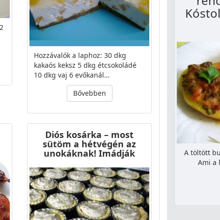
ren
Kóstol
 2
Hozzávalók a laphoz: 30 dkg
kakaós keksz 5 dkg étcsokoládé
10 dkg vaj 6 evőkanál…
Bővebben
Diós kosárka – most
sütöm a hétvégén az
unokáknak! Imádják
A töltött 
Ami a 