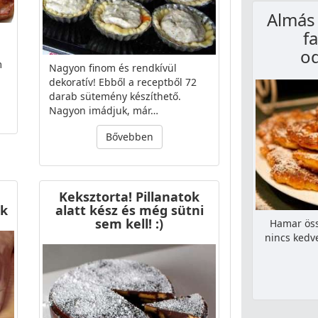
Almás 
f
od
m
Nagyon finom és rendkívül
dekoratív! Ebből a receptből 72
darab sütemény készíthető.
Nagyon imádjuk, már…
Bővebben
Keksztorta! Pillanatok
ek
alatt kész és még sütni
sem kell! :)
Hamar öss
nincs kedve