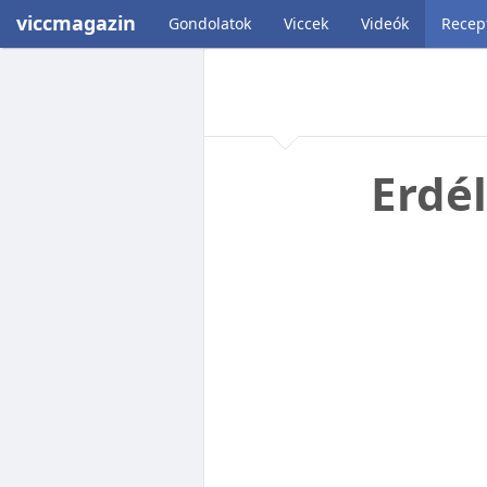
viccmagazin
Gondolatok
Viccek
Videók
Recep
Erdél