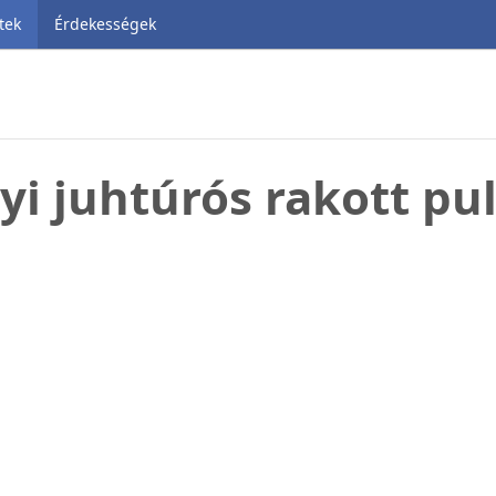
tek
Érdekességek
yi juhtúrós rakott pu