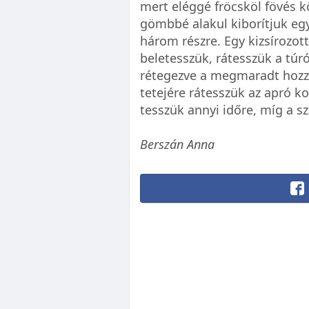
mert eléggé fröcsköl fövés 
gömbbé alakul kiborítjuk egy
három részre. Egy kizsírozot
beletesszük, rátesszük a túró
rétegezve a megmaradt hozzáv
tetejére rátesszük az apró k
tesszük annyi időre, míg a sz
Berszán Anna