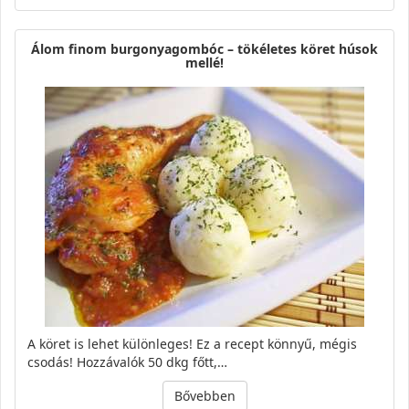
Álom finom burgonyagombóc – tökéletes köret húsok
mellé!
A köret is lehet különleges! Ez a recept könnyű, mégis
csodás! Hozzávalók 50 dkg főtt,…
Bővebben