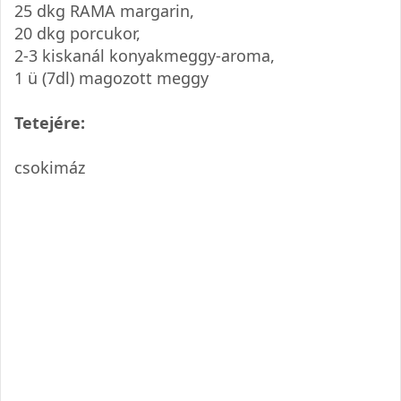
25 dkg RAMA margarin,
20 dkg porcukor,
2-3 kiskanál konyakmeggy-aroma,
1 ü (7dl) magozott meggy
Tetejére:
csokimáz