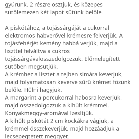
gyúrunk. 2 részre osztjuk, és közepes
sütőlemezen két lapot sütünk belőle.
A piskótához, a tojássárgáját a cukorral
elektromos habverővel krémesre felverjük. A
tojásfehérjét kemény habbá verjük, majd a
liszttel felváltva a cukros
tojássárgávalösszedolgozzuk. Előmelegített
sütőben megsütjük.
A krémhez a lisztet a tejben simára keverjük,
majd folyamatosan keverve sűrű krémet főzünk
belőle. Hűlni hagyjuk.
A margarint a porcukorral habosra keverjük,
majd összedolgozzuk a kihűlt krémmel.
Konyakmeggy-aromával ízesítjük.
A kihűlt piskótát 2 cm kockákra vágjuk, a
krémmel összekeverjük, majd hozzáadjuk a
lecsepegtetett meggyet.