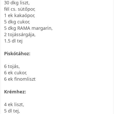
30 dkg liszt,
fél cs. sütőpor,
1 ek kakaópor,
5 dkg cukor,
5 dkg RAMA margarin,
2 tojássárgája,
1.5 dl tej
Piskótához:
6 tojás,
6 ek cukor,
6 ek finomliszt
Krémhez:
4 ek liszt,
5 dl tej,