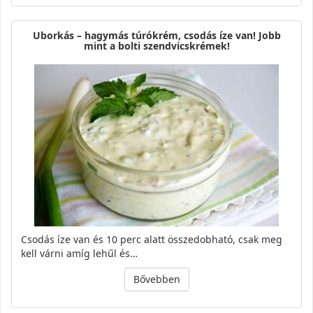
Uborkás – hagymás túrókrém, csodás íze van! Jobb
mint a bolti szendvicskrémek!
Csodás íze van és 10 perc alatt összedobható, csak meg
kell várni amíg lehűl és…
Bővebben