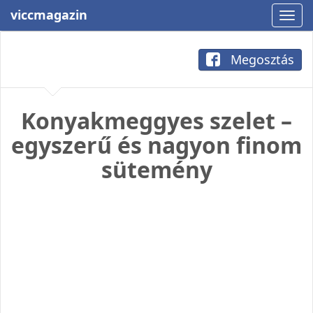
viccmagazin
Megosztás
Konyakmeggyes szelet –
egyszerű és nagyon finom
sütemény