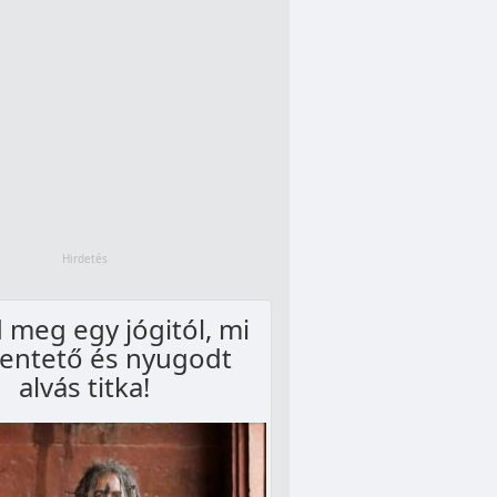
 meg egy jógitól, mi
hentető és nyugodt
alvás titka!