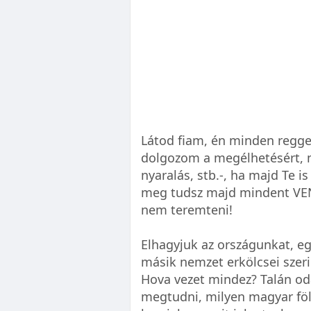
Látod fiam, én minden reg
dolgozom a megélhetésért, 
nyaralás, stb.-, ha majd Te is
meg tudsz majd mindent VEN
nem teremteni!
Elhagyjuk az országunkat, e
másik nemzet erkölcsei szeri
Hova vezet mindez? Talán od
megtudni, milyen magyar fö