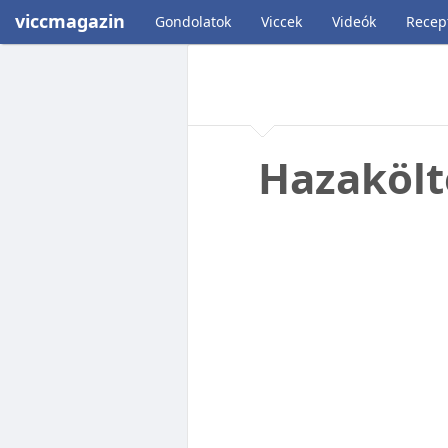
viccmagazin
Gondolatok
Viccek
Videók
Recep
Hazakölt