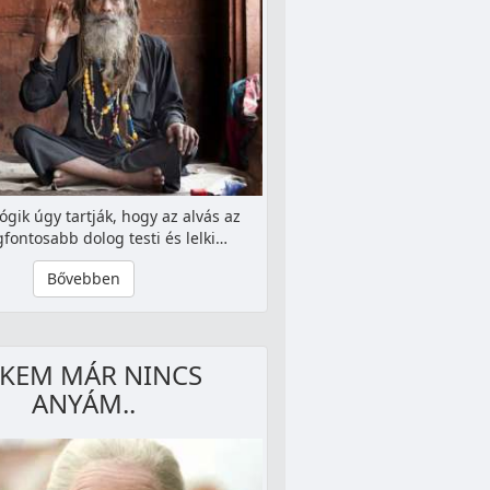
jógik úgy tartják, hogy az alvás az
gfontosabb dolog testi és lelki…
Bővebben
KEM MÁR NINCS
ANYÁM..