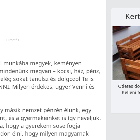
Kert
gel munkába megyek, keményen
mindenünk megvan – kocsi, ház, pénz,
 elég sokat tanulsz és dolgozol Te is
NI. Milyen érdekes, ugye? Venni és
Ötletes d
Kelleni 
gy másik nemzet pénzén élünk, egy
nt, és a gyermekeinket is így neveljük.
a, hogy a gyerekem sose fogja
ldön élni, hogy milyen magyarnak