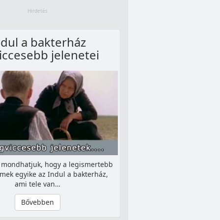
ndul a bakterház
iccesebb jelenetei
mondhatjuk, hogy a legismertebb
lmek egyike az Indul a bakterház,
ami tele van…
Bővebben