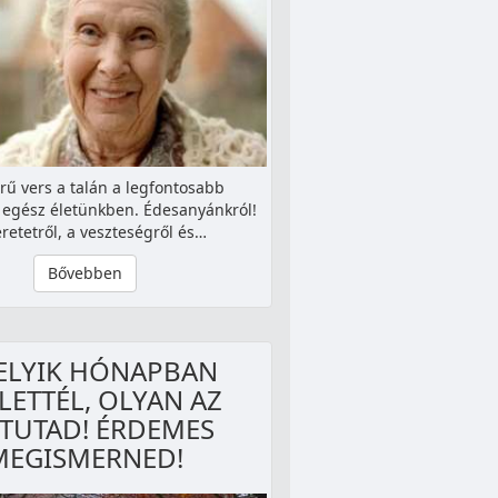
ű vers a talán a legfontosabb
 egész életünkben. Édesanyánkról!
retetről, a veszteségről és…
Bővebben
ELYIK HÓNAPBAN
LETTÉL, OLYAN AZ
ETUTAD! ÉRDEMES
MEGISMERNED!