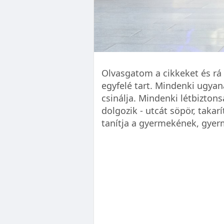
Olvasgatom a cikkeket és rá
egyfelé tart. Mindenki ugyan
csinálja. Mindenki létbizton
dolgozik - utcát söpör, takarí
tanítja a gyermekének, gyer