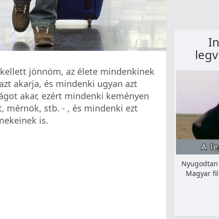
I
legv
 kellett jönnöm, az élete mindenkinek
azt akarja, és mindenki ugyan azt
ságot akar, ezért mindenki keményen
t, mérnök, stb. - , és mindenki ezt
mekeinek is.
Nyugodtan 
Magyar fi