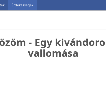
tek
Érdekességek
özöm - Egy kivándorol
vallomása