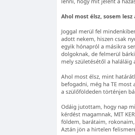
lenni, hogy mit jelent a haza
Ahol most élsz, sosem lesz
Joggal merül fel mindenkibe
adott nekem, hiszen csak n
egyik hónapról a másikra sem
dolgoknak, de felmerül bárki
mely születésétől a haláláig 
Ahol most élsz, mint határát
befogadni, még ha TE most az
a szülőföldeden történjen bá
Odáig jutottam, hogy nap min
kérdést magamnak, MIT KER
földem, barátaim, rokonaim,
Aztán jön a hirtelen felisme