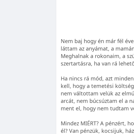
Nem baj hogy én már fél éve
láttam az anyámat, a mamáma
Meghalnak a rokonaim, a szü
szertartásra, ha van rá lehe
Ha nincs rá mód, azt minde
kell, hogy a temetési költség
nem váltottam velük az elm
arcát, nem búcsúztam el a na
ment el, hogy nem tudtam ve
Mindez MIÉRT? A pénzért, hog
él? Van pénzük, kocsijuk, há