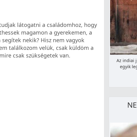
tudjak látogatni a családomhoz, hogy
íthessek magamon a gyerekemen, a
 segítek nekik? Hisz nem vagyok
nem találkozom velük, csak küldöm a
mire csak szükségetek van.
Az indiai 
egyik le
NE