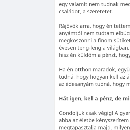
egy valamit nem tudnak megv
családot, a szeretetet.
Rájövök arra, hogy én tettem
anyámtól nem tudtam elbúc
megköszönni a finom sütiket
évesen teng-leng a világban,
hisz én küldöm a pénzt, hogy
Ha én otthon maradok, együ
tudná, hogy hogyan kell az á
az édesanyám tudná, hogy me
Hát igen, kell a pénz, de mi
Gondoljuk csak végig! A gy
abba az életbe kényszerítem 
megtapasztalja majd, milyen 