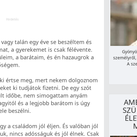
 vagy talán egy éve se beszéltem és
t, a gyerekemet is csak félévente.
Gyönyör
leim, a barátaim, és én hazaugrok a
személyről,
A sze
tőségem.
nki értse meg, mert nekem dolgoznom
eket ki tudjátok fizetni. De egy szót
últ időbe, nem simogattam anyám
AM
gyitól és a legjobb barátom is úgy
SZÜ
le beszélni.
ÉL
y a családom jól éljen. És valóban jól
zuk, nincs adósságuk és jól élnek. Csak