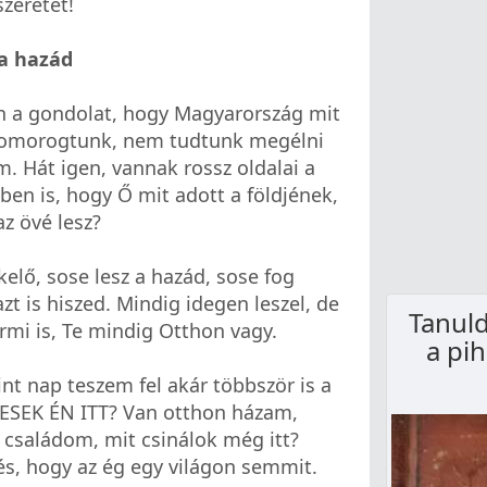
szeretet!
 a hazád
n a gondolat, hogy Magyarország mit
yomorogtunk, nem tudtunk megélni
. Hát igen, vannak rossz oldalai a
ben is, hogy Ő mit adott a földjének,
az övé lesz?
kelő, sose lesz a hazád, sose fog
t is hiszed. Mindig idegen leszel, de
Tanuld
rmi is, Te mindig Otthon vagy.
a pi
t nap teszem fel akár többször is a
ESEK ÉN ITT? Van otthon házam,
 családom, mit csinálok még itt?
rés, hogy az ég egy világon semmit.