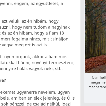
enni, engem, az együttlétet, a
 ezt velük, az én hibám, hogy
súzni, hogy nem tudom a nagyinak
 és az én hibám, hogy a fiam 18
 mert fogalma nincs, mit csináljon,
 vegye meg ezt is azt is.
tt nyomorgunk, akkor a fiam most
llatokkal bánni, növényt termeszteni,
nnyire hálás vagyok neki, stb.
Nem kell
re?
megismer
meghatároz
erekemet ugyanerre nevelem, ugyan
bele, amiben én élek jelenleg, és Ő is
sok pénzzel, de család nélkül, igazi