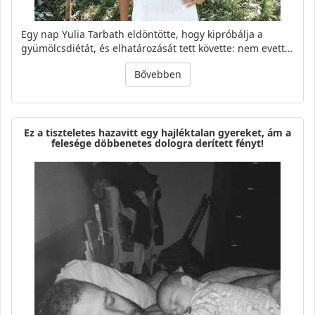
Egy nap Yulia Tarbath eldöntötte, hogy kipróbálja a
gyümölcsdiétát, és elhatározását tett követte: nem evett…
Bővebben
Ez a tiszteletes hazavitt egy hajléktalan gyereket, ám a
felesége döbbenetes dologra derített fényt!