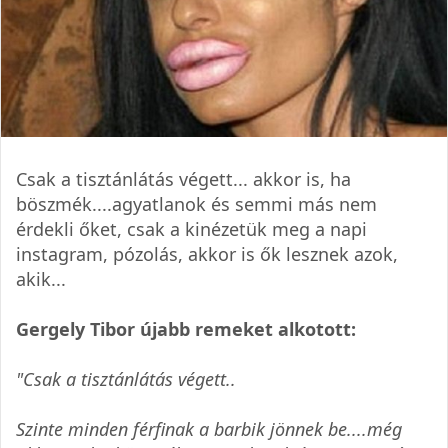
Csak a tisztánlátás végett... akkor is, ha
böszmék....agyatlanok és semmi más nem
érdekli őket, csak a kinézetük meg a napi
instagram, pózolás, akkor is ők lesznek azok,
akik...
Gergely Tibor újabb remeket alkotott:
"Csak a tisztánlátás végett..
Szinte minden férfinak a barbik jönnek be....még