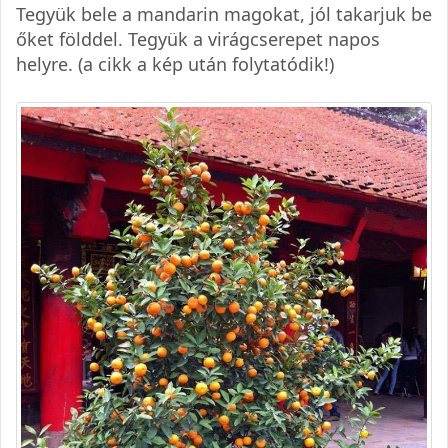
Tegyük bele a mandarin magokat, jól takarjuk be
őket földdel. Tegyük a virágcserepet napos
helyre. (a cikk a kép után folytatódik!)