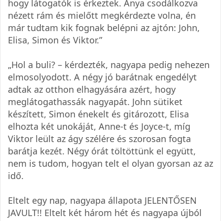
hogy látogatók is érkeztek. Anya csodálkozva
nézett rám és mielőtt megkérdezte volna, én
már tudtam kik fognak belépni az ajtón: John,
Elisa, Simon és Viktor.”
„Hol a buli? – kérdezték, nagyapa pedig nehezen
elmosolyodott. A négy jó barátnak engedélyt
adtak az otthon elhagyására azért, hogy
meglátogathassák nagyapát. John sütiket
készített, Simon énekelt és gitározott, Elisa
elhozta két unokáját, Anne-t és Joyce-t, míg
Viktor leült az ágy szélére és szorosan fogta
barátja kezét. Négy órát töltöttünk el együtt,
nem is tudom, hogyan telt el olyan gyorsan az az
idő.
Eltelt egy nap, nagyapa állapota JELENTŐSEN
JAVULT!! Eltelt két három hét és nagyapa újból