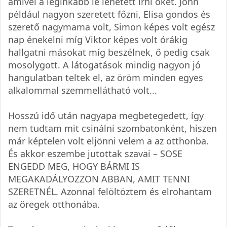
amivel a leginkább le lehetett írni őket. John
például nagyon szeretett főzni, Elisa gondos és
szerető nagymama volt, Simon képes volt egész
nap énekelni míg Viktor képes volt órákig
hallgatni másokat míg beszélnek, ő pedig csak
mosolygott. A látogatások mindig nagyon jó
hangulatban teltek el, az öröm minden egyes
alkalommal szemmellátható volt...
Hosszú idő után nagyapa megbetegedett, így
nem tudtam mit csinálni szombatonként, hiszen
már képtelen volt eljönni velem a az otthonba.
És akkor eszembe jutottak szavai – SOSE
ENGEDD MEG, HOGY BÁRMI IS
MEGAKADÁLYOZZON ABBAN, AMIT TENNI
SZERETNÉL. Azonnal felöltöztem és elrohantam
az öregek otthonába.