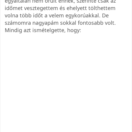
egyáltalán nem örült ennek, szerinte csak az
időmet vesztegettem és ehelyett tölthettem
volna több időt a velem egykorúakkal. De
számomra nagyapám sokkal fontosabb volt.
Mindig azt ismételgette, hogy: