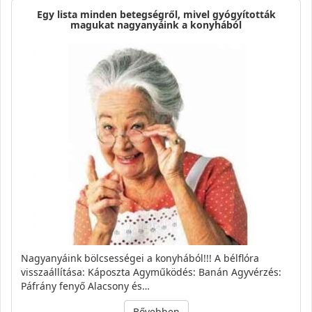
Egy lista minden betegségről, mivel gyógyították
magukat nagyanyáink a konyhából
Nagyanyáink bölcsességei a konyhából!!! A bélflóra
visszaállítása: Káposzta Agyműködés: Banán Agyvérzés:
Páfrány fenyő Alacsony és…
Bővebben