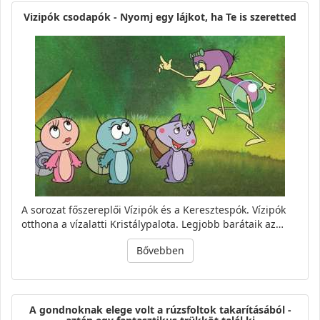
Vizipók csodapók - Nyomj egy lájkot, ha Te is szeretted
A sorozat főszereplői Vízipók és a Keresztespók. Vízipók
otthona a vízalatti Kristálypalota. Legjobb barátaik az…
Bővebben
A gondnoknak elege volt a rúzsfoltok takarításából -