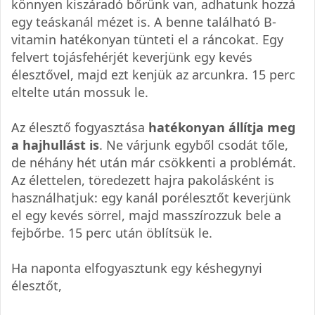
könnyen kiszáradó bőrünk van, adhatunk hozzá
egy teáskanál mézet is. A benne található B-
vitamin hatékonyan tünteti el a ráncokat. Egy
felvert tojásfehérjét keverjünk egy kevés
élesztővel, majd ezt kenjük az arcunkra. 15 perc
eltelte után mossuk le.
Az élesztő fogyasztása
hatékonyan állítja meg
a hajhullást is
. Ne várjunk egyből csodát tőle,
de néhány hét után már csökkenti a problémát.
Az élettelen, töredezett hajra pakolásként is
használhatjuk: egy kanál porélesztőt keverjünk
el egy kevés sörrel, majd masszírozzuk bele a
fejbőrbe. 15 perc után öblítsük le.
Ha naponta elfogyasztunk egy késhegynyi
élesztőt,