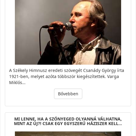
A Székely Himnusz eredeti szövegét Csanády György írta
1921-ben, melyet azóta többször kiegészítettek. Varga
Miklós…
Bővebben
MI LENNE, HA A SZŐNYEGED OLYANNÁ VÁLHATNA,
MINT AZ ÚJ?! CSAK EGY EGYSZERŰ HÁZISZER KELL…