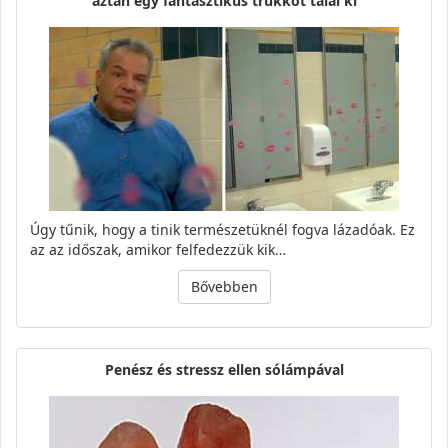
aztán egy fantasztikus trükköt talál ki
Úgy tűnik, hogy a tinik természetüknél fogva lázadóak. Ez
az az időszak, amikor felfedezzük kik…
Bővebben
Penész és stressz ellen sólámpával