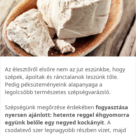
Az élesztőről elsőre nem az jut eszünkbe, hogy
szépek, ápoltak és ránctalanok leszünk tőle.
Pedig péksüteményeink alapanyaga a
legolcsóbb természetes szépségvarázsló.
Szépségünk megőrzése érdekében
fogyasztása
nyersen ajánlott: hetente reggel éhgyomorra
együnk belőle egy negyed kockányit
. A
csodatevő szer legnagyobb részben vizet, majd