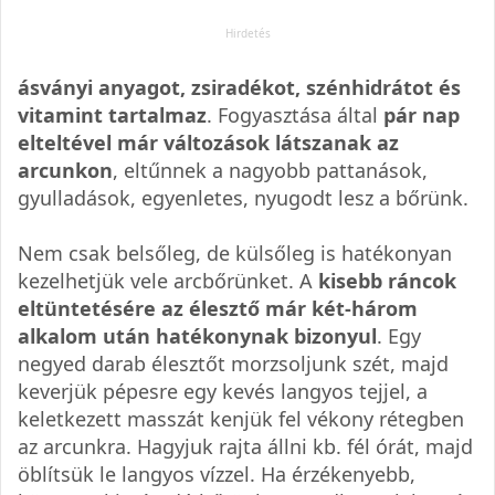
ásványi anyagot, zsiradékot, szénhidrátot és
vitamint tartalmaz
. Fogyasztása által
pár nap
elteltével már változások látszanak az
arcunkon
, eltűnnek a nagyobb pattanások,
gyulladások, egyenletes, nyugodt lesz a bőrünk.
Nem csak belsőleg, de külsőleg is hatékonyan
kezelhetjük vele arcbőrünket. A
kisebb ráncok
eltüntetésére az élesztő már két-három
alkalom után hatékonynak bizonyul
. Egy
negyed darab élesztőt morzsoljunk szét, majd
keverjük pépesre egy kevés langyos tejjel, a
keletkezett masszát kenjük fel vékony rétegben
az arcunkra. Hagyjuk rajta állni kb. fél órát, majd
öblítsük le langyos vízzel. Ha érzékenyebb,