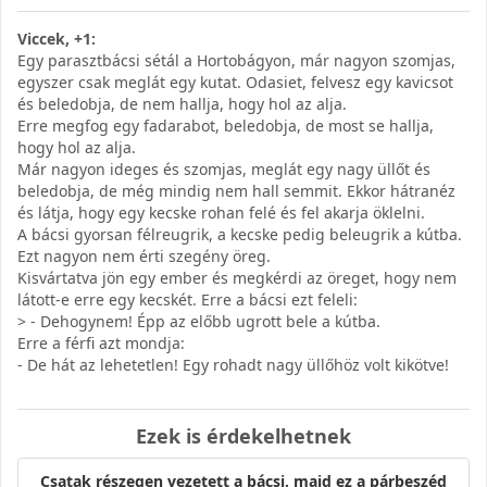
Viccek, +1:
Egy parasztbácsi sétál a Hortobágyon, már nagyon szomjas,
egyszer csak meglát egy kutat. Odasiet, felvesz egy kavicsot
és beledobja, de nem hallja, hogy hol az alja.
Erre megfog egy fadarabot, beledobja, de most se hallja,
hogy hol az alja.
Már nagyon ideges és szomjas, meglát egy nagy üllőt és
beledobja, de még mindig nem hall semmit. Ekkor hátranéz
és látja, hogy egy kecske rohan felé és fel akarja öklelni.
A bácsi gyorsan félreugrik, a kecske pedig beleugrik a kútba.
Ezt nagyon nem érti szegény öreg.
Kisvártatva jön egy ember és megkérdi az öreget, hogy nem
látott-e erre egy kecskét. Erre a bácsi ezt feleli:
> - Dehogynem! Épp az előbb ugrott bele a kútba.
Erre a férfi azt mondja:
- De hát az lehetetlen! Egy rohadt nagy üllőhöz volt kikötve!
Ezek is érdekelhetnek
Csatak részegen vezetett a bácsi, majd ez a párbeszéd