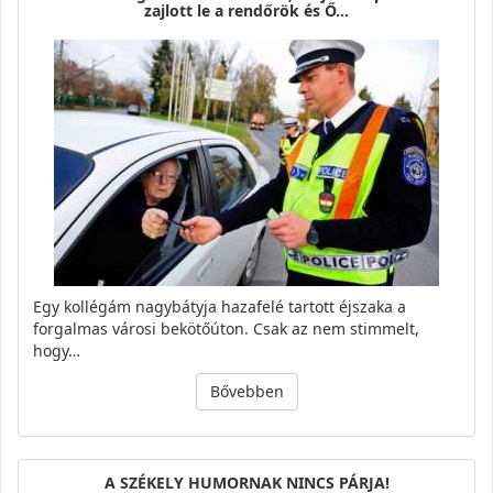
zajlott le a rendőrök és Ő…
Egy kollégám nagybátyja hazafelé tartott éjszaka a
forgalmas városi bekötőúton. Csak az nem stimmelt,
hogy…
Bővebben
A SZÉKELY HUMORNAK NINCS PÁRJA!