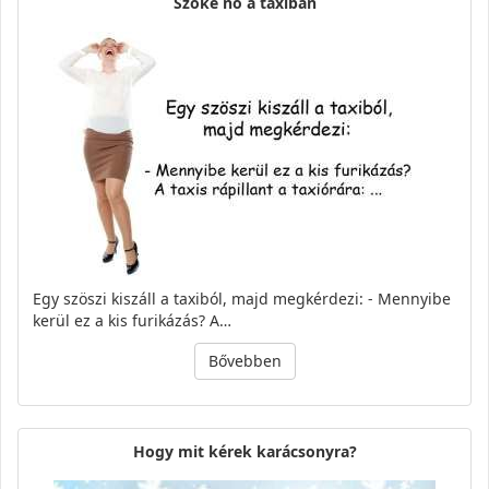
Szőke nő a taxiban
Egy szöszi kiszáll a taxiból, majd megkérdezi: - Mennyibe
kerül ez a kis furikázás? A…
Bővebben
Hogy mit kérek karácsonyra?