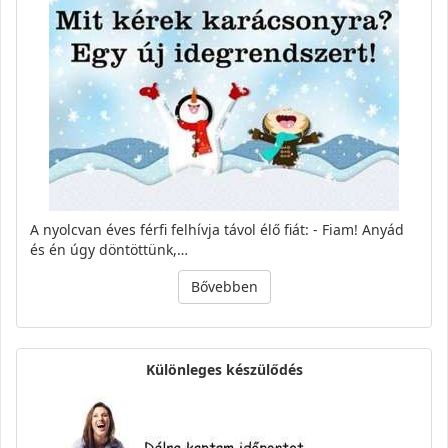
A nyolcvan éves férfi felhí­vja távol élő fiát: - Fiam! Anyád
és én úgy döntöttünk,…
Bővebben
Különleges készülődés