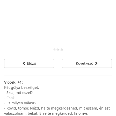
Előző
Következő
Viccek, +1:
Két gólya beszélget:
- Szia, mit eszel?
- Csak.
- Ez milyen válasz?
- Rövid, tömör. Nézd, ha te megkérdeznéd, mit eszem, én azt
válaszolnám, békát. Erre te megkérded, finom-e.