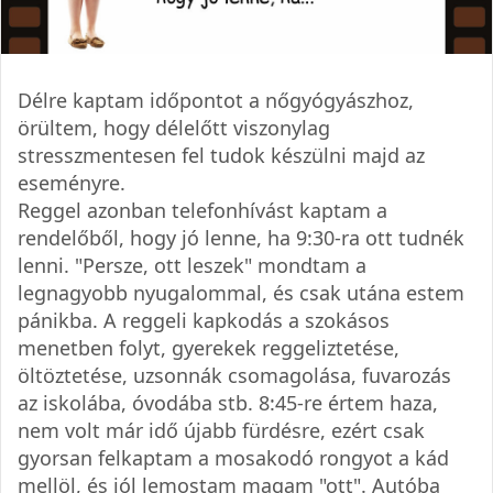
Délre kaptam időpontot a nőgyógyászhoz,
örültem, hogy délelőtt viszonylag
stresszmentesen fel tudok készülni majd az
eseményre.
Reggel azonban telefonhívást kaptam a
rendelőből, hogy jó lenne, ha 9:30-ra ott tudnék
lenni. "Persze, ott leszek" mondtam a
legnagyobb nyugalommal, és csak utána estem
pánikba. A reggeli kapkodás a szokásos
menetben folyt, gyerekek reggeliztetése,
öltöztetése, uzsonnák csomagolása, fuvarozás
az iskolába, óvodába stb. 8:45-re értem haza,
nem volt már idő újabb fürdésre, ezért csak
gyorsan felkaptam a mosakodó rongyot a kád
mellöl, és jól lemostam magam "ott". Autóba