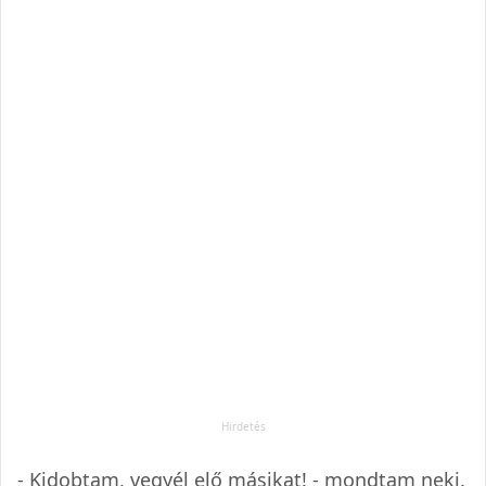
- Kidobtam, vegyél elő másikat! - mondtam neki.