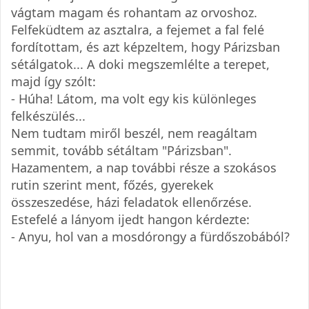
vágtam magam és rohantam az orvoshoz.
Felfeküdtem az asztalra, a fejemet a fal felé
fordítottam, és azt képzeltem, hogy Párizsban
sétálgatok... A doki megszemlélte a terepet,
majd így szólt:
- Húha! Látom, ma volt egy kis különleges
felkészülés...
Nem tudtam miről beszél, nem reagáltam
semmit, tovább sétáltam "Párizsban".
Hazamentem, a nap további része a szokásos
rutin szerint ment, főzés, gyerekek
összeszedése, házi feladatok ellenőrzése.
Estefelé a lányom ijedt hangon kérdezte:
- Anyu, hol van a mosdórongy a fürdőszobából?