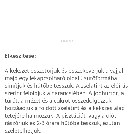
Elkészítése:
A kekszet összetörjük és összekeverjük a vajjal,
majd egy lekapcsolható oldalú sütőformába
simítjuk és hűtőbe tesszük. A zselatint az előírás
szerint feloldjuk a narancslében. A joghurtot, a
túrót, a mézet és a cukrot összedolgozzuk,
hozzáadjuk a foldott zselatint és a kekszes alap
tetejére halmozzuk. A pisztáciát, vagy a diót
rászórjuk és 2-3 órára hűtőbe tesszük, ezután
szeletelhetjük.