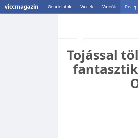
viccmagazin
Gondolatok
Viccek
Videók
Recep
Tojással t
fantasztik
O