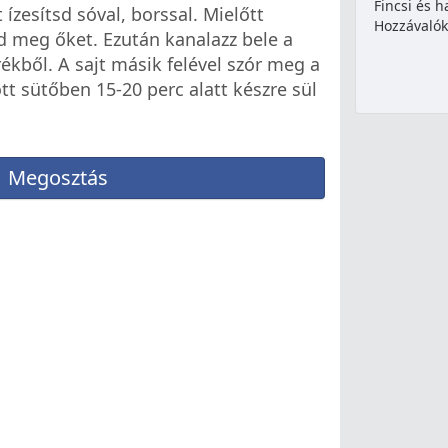
Fincsi és h
t ízesítsd sóval, borssal. Mielőtt
Hozzávalók:
d meg őket. Ezután kanalazz bele a
rékből. A sajt másik felével szór meg a
ött sütőben 15-20 perc alatt készre sül
Megosztás