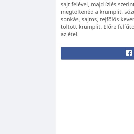
sajt felével, majd ízlés szerin
megtöltenéd a krumplit, sóz
sonkás, sajtos, tejfölös keve
töltött krumplit. Előre felfűt
az étel.