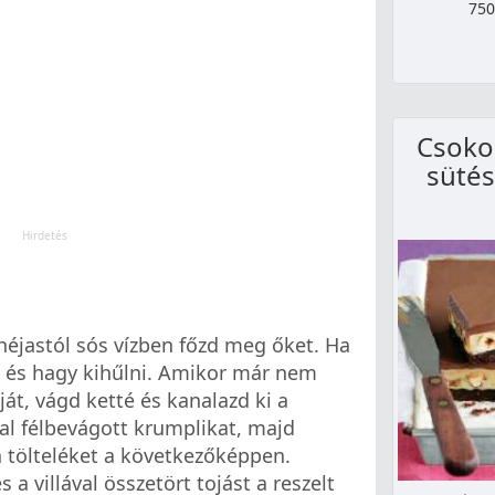
750
Csokol
sütés
éjastól sós vízben főzd meg őket. Ha
et és hagy kihűlni. Amikor már nem
ját, vágd ketté és kanalazd ki a
jal félbevágott krumplikat, majd
 a tölteléket a következőképpen.
s a villával összetört tojást a reszelt