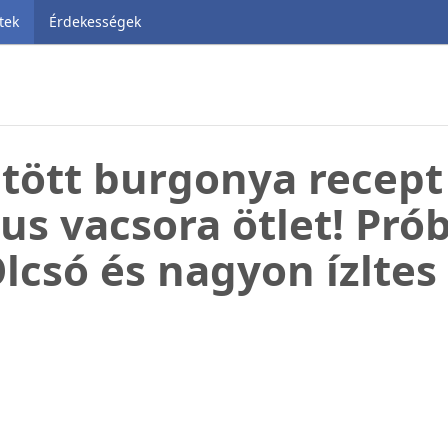
tek
Érdekességek
öltött burgonya recept
us vacsora ötlet! Prób
lcsó és nagyon ízltes 