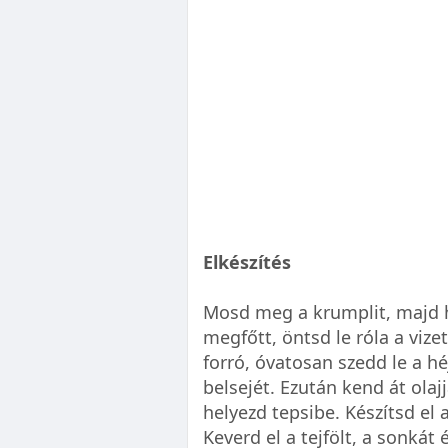
Elkészítés
Mosd meg a krumplit, majd h
megfőtt, öntsd le róla a viz
forró, óvatosan szedd le a hé
belsejét. Ezután kend át olaj
helyezd tepsibe. Készítsd el
Keverd el a tejfölt, a sonkát é