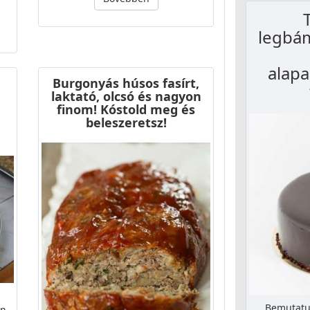
legbá
alapa
Burgonyás húsos fasírt,
laktató, olcsó és nagyon
finom! Kóstold meg és
beleszeretsz!
Bemutatun
en