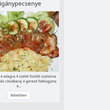
igánypecsenye
4 adagra 4 szelet füstölt szalonna
rtés rövidkaraj 4 gerezd fokhagyma
4…
Bővebben