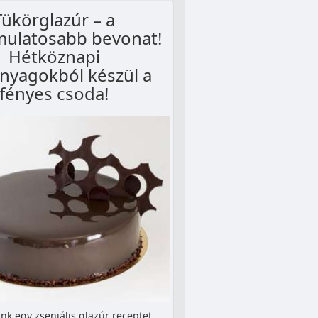
Tükörglazúr – a
mulatosabb bevonat!
Hétköznapi
nyagokból készül a
fényes csoda!
k egy zseniális glazúr receptet,