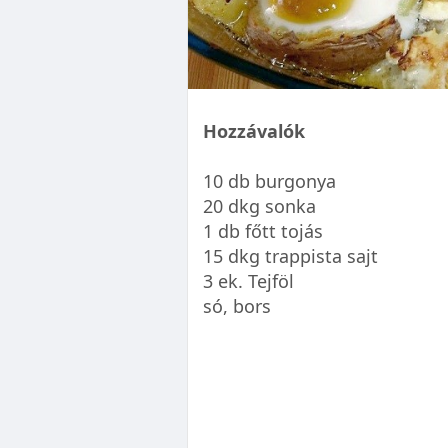
Hozzávalók
10 db burgonya
20 dkg sonka
1 db főtt tojás
15 dkg trappista sajt
3 ek. Tejföl
só, bors