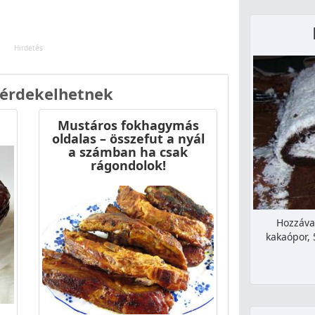
 érdekelhetnek
Mustáros fokhagymás
oldalas – összefut a nyál
a számban ha csak
rágondolok!
Hozzával
kakaópor, 