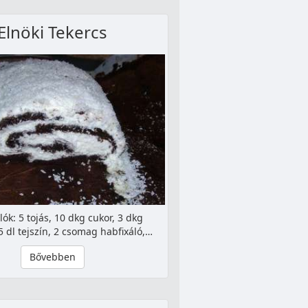
Elnöki Tekercs
ók: 5 tojás, 10 dkg cukor, 3 dkg
5 dl tejszín, 2 csomag habfixáló,…
Bővebben