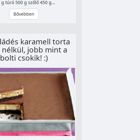
 g túró 500 g szőlő 450 g…
Bővebben
ádés karamell torta
 nélkül, jobb mint a
bolti csokik! :)