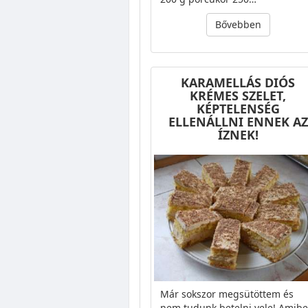
Bővebben
KARAMELLÁS DIÓS
KRÉMES SZELET,
KÉPTELENSÉG
ELLENÁLLNI ENNEK AZ
ÍZNEK!
Már sokszor megsütöttem és
nem tudunk betelni vele! Amib