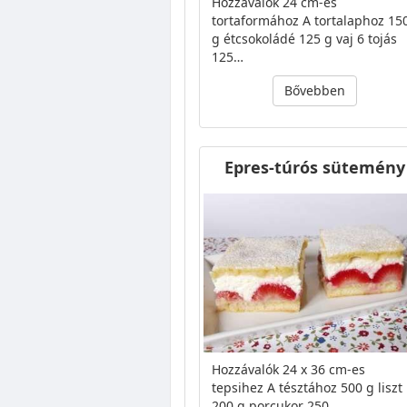
Hozzávalók 24 cm-es
tortaformához A tortalaphoz 15
g étcsokoládé 125 g vaj 6 tojás
125…
Bővebben
Epres-túrós sütemény
Hozzávalók 24 x 36 cm-es
tepsihez A tésztához 500 g liszt
200 g porcukor 250…