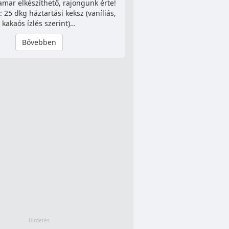
amar elkészíthető, rajongunk érte!
 25 dkg háztartási keksz (vaníliás,
kakaós ízlés szerint)…
Bővebben