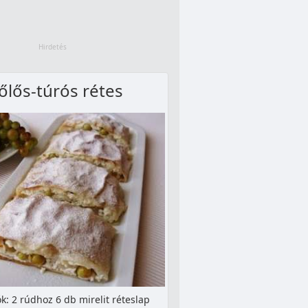
őlős-túrós rétes
k: 2 rúdhoz 6 db mirelit réteslap