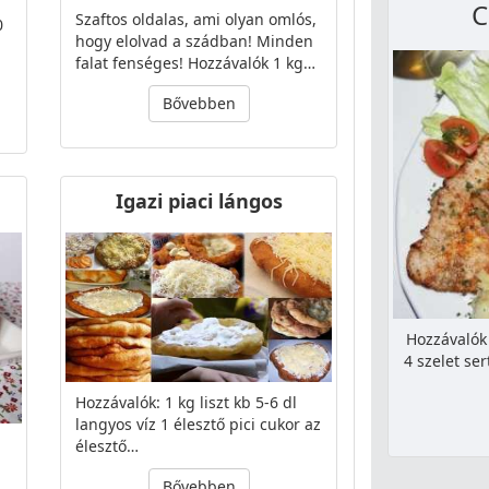
C
Szaftos oldalas, ami olyan omlós,
0
hogy elolvad a szádban! Minden
falat fenséges! Hozzávalók 1 kg…
Bővebben
Igazi piaci lángos
Hozzávalók 
4 szelet se
Hozzávalók: 1 kg liszt kb 5-6 dl
langyos víz 1 élesztő pici cukor az
élesztő…
Bővebben