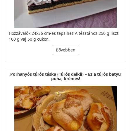
Hozzávalók 24x36 cm-es tepsihez A tésztához 250 g liszt
100 g vaj 50 g cukor…
Bővebben
Porhanyós túrós táska (Túrós delkli) – Ez a túrós batyu
puha, krémes!