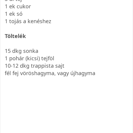
1 ek cukor
1 ek só
1 tojás a kenéshez
Töltelék
15 dkg sonka
1 pohár (kicsi) tejföl
10-12 dkg trappista sajt
fél fej vöröshagyma, vagy újhagyma