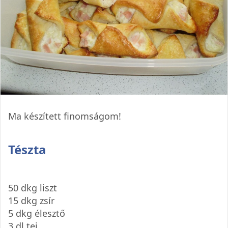
Ma készített finomságom!
Tészta
50 dkg liszt
15 dkg zsír
5 dkg élesztő
3 dl tej