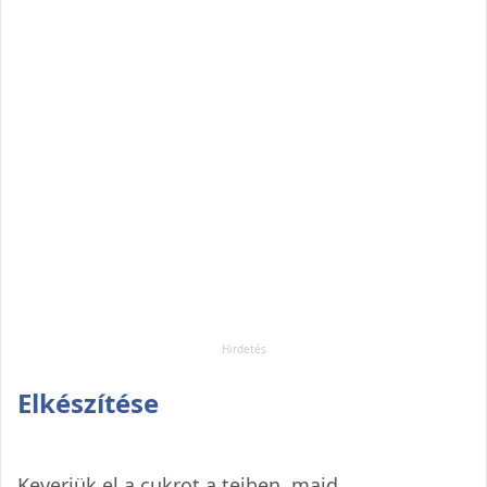
Elkészítése
Keverjük el a cukrot a tejben, majd