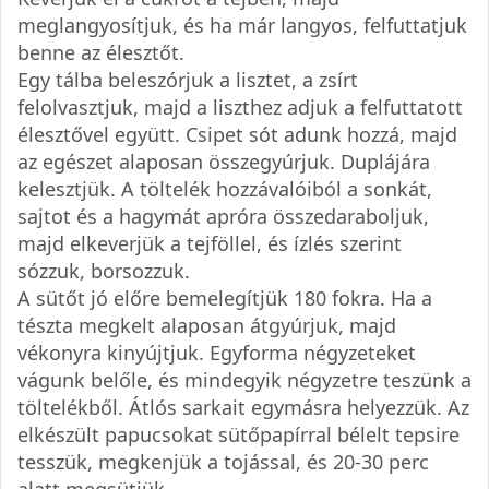
meglangyosítjuk, és ha már langyos, felfuttatjuk
benne az élesztőt.
Egy tálba beleszórjuk a lisztet, a zsírt
felolvasztjuk, majd a liszthez adjuk a felfuttatott
élesztővel együtt. Csipet sót adunk hozzá, majd
az egészet alaposan összegyúrjuk. Duplájára
kelesztjük. A töltelék hozzávalóiból a sonkát,
sajtot és a hagymát apróra összedaraboljuk,
majd elkeverjük a tejföllel, és ízlés szerint
sózzuk, borsozzuk.
A sütőt jó előre bemelegítjük 180 fokra. Ha a
tészta megkelt alaposan átgyúrjuk, majd
vékonyra kinyújtjuk. Egyforma négyzeteket
vágunk belőle, és mindegyik négyzetre teszünk a
töltelékből. Átlós sarkait egymásra helyezzük. Az
elkészült papucsokat sütőpapírral bélelt tepsire
tesszük, megkenjük a tojással, és 20-30 perc
alatt megsütjük.