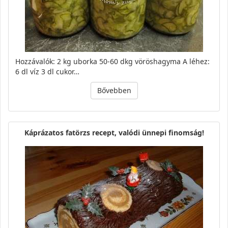
Hozzávalók: 2 kg uborka 50-60 dkg vöröshagyma A léhez:
6 dl víz 3 dl cukor…
Bővebben
Káprázatos fatörzs recept, valódi ünnepi finomság!