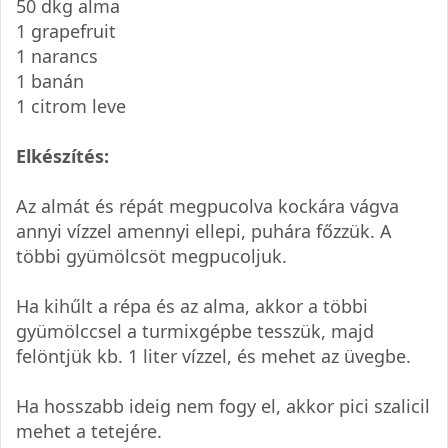
50 dkg alma
1 grapefruit
1 narancs
1 banán
1 citrom leve
Elkészítés:
Az almát és répát megpucolva kockára vágva
annyi vízzel amennyi ellepi, puhára főzzük. A
többi gyümölcsöt megpucoljuk.
Ha kihűlt a répa és az alma, akkor a többi
gyümölccsel a turmixgépbe tesszük, majd
felöntjük kb. 1 liter vízzel, és mehet az üvegbe.
Ha hosszabb ideig nem fogy el, akkor pici szalicil
mehet a tetejére.