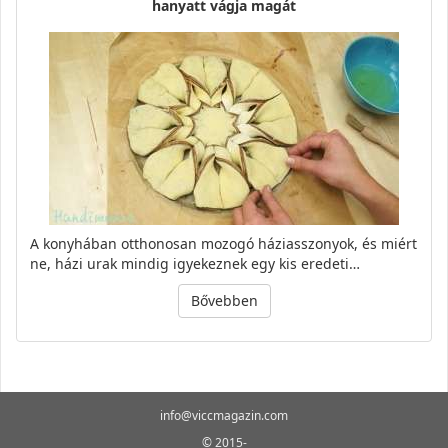
hanyatt vágja magát
A konyhában otthonosan mozogó háziasszonyok, és miért
ne, házi urak mindig igyekeznek egy kis eredeti…
Bővebben
info@viccmagazin.com
© 2015-