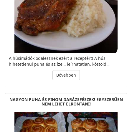
A húsimádók odalesznek ezért a receptért! A hús
hihetetlenül puha és az íze… leírhatatlan, kóstold…
Bővebben
NAGYON PUHA ÉS FINOM DARÁZSFÉSZEK! EGYSZERŰEN
NEM LEHET ELRONTANI!