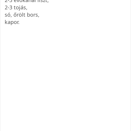
2-3 tojás,
só, őrölt bors,
kapor.