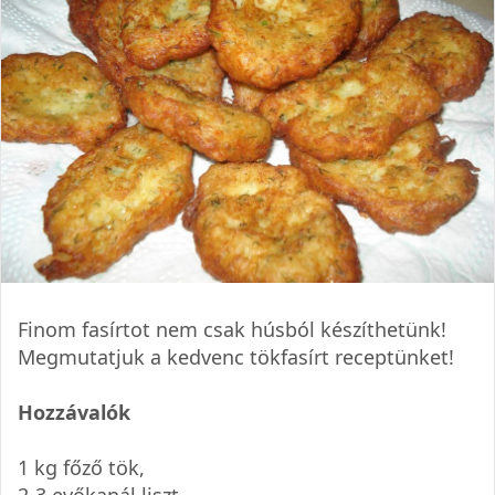
Finom fasírtot nem csak húsból készíthetünk!
Megmutatjuk a kedvenc tökfasírt receptünket!
Hozzávalók
1 kg főző tök,
2-3 evőkanál liszt,