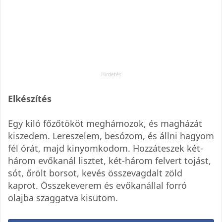
Elkészítés
Egy kiló főzőtököt meghámozok, és magházát
kiszedem. Lereszelem, besózom, és állni hagyom
fél órát, majd kinyomkodom. Hozzáteszek két-
három evőkanál lisztet, két-három felvert tojást,
sót, őrölt borsot, kevés összevagdalt zöld
kaprot. Összekeverem és evőkanállal forró
olajba szaggatva kisütöm.