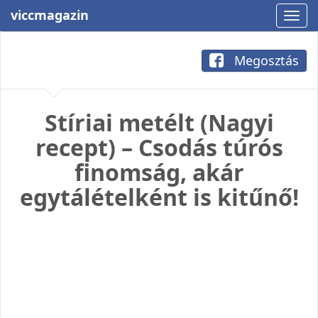
viccmagazin
Megosztás
Stíriai metélt (Nagyi
recept) – Csodás túrós
finomság, akár
egytálételként is kitűnő!