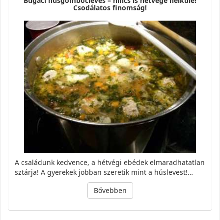
Bugaci húsgombócleves – nincs is hétvége nélküle!
Csodálatos finomság!
A családunk kedvence, a hétvégi ebédek elmaradhatatlan
sztárja! A gyerekek jobban szeretik mint a húslevest!…
Bővebben