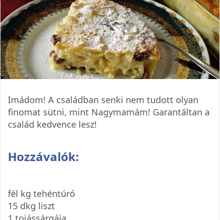
Imádom! A családban senki nem tudott olyan
finomat sütni, mint Nagymamám! Garantáltan a
család kedvence lesz!
Hozzávalók:
fél kg tehéntúró
15 dkg liszt
1 tojássárgája