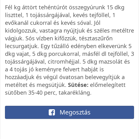
Fél kg áttört tehéntúrót összegyúrunk 15 dkg
liszttel, 1 tojássárgájával, kevés tejföllel, 1
evőkanál cukorral és kevés sóval. Jól
kidolgozzuk, vastagra nyújtjuk és széles metéltre
vágjuk. Sós vízben kifőzzük, tésztaszűrőn
lecsurgatjuk. Egy tűzálló edényben elkeverünk 5
dkg vajat, 5 dkg porcukorral, másfél dl tejföllel, 3
tojássárgájával, citromhéjjal. 5 dkg mazsolát és
a 4 tojás jó keményre felvert habját is
hozzáadjuk és végül óvatosan belevegyítjük a
metéltet és megsütjük.
Sütése:
előmelegített
sütőben 35-40 perc, takarékláng.
Megosztás