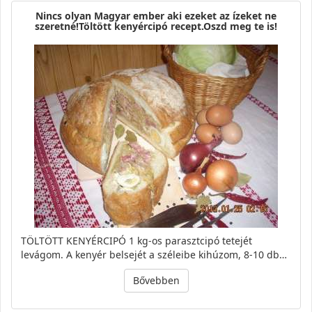
Nincs olyan Magyar ember aki ezeket az ízeket ne
szeretné!Töltött kenyércipó recept.Oszd meg te is!
TÖLTÖTT KENYÉRCIPÓ 1 kg-os parasztcipó tetejét
levágom. A kenyér belsejét a széleibe kihúzom, 8-10 db…
Bővebben