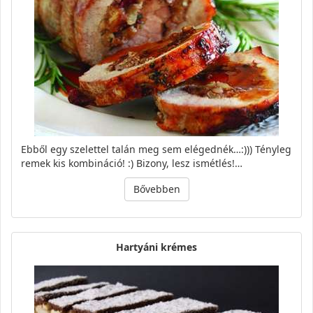
Ebből egy szelettel talán meg sem elégednék…:))) Tényleg
remek kis kombináció! :) Bizony, lesz ismétlés!…
Bővebben
Hartyáni krémes