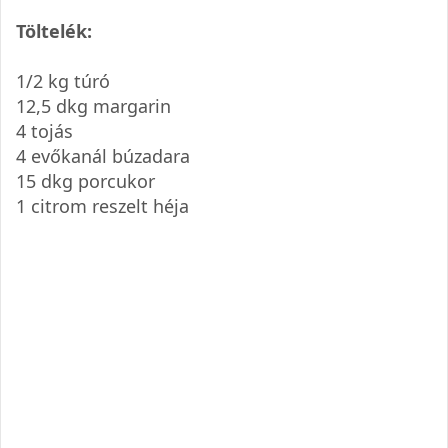
Töltelék:
1/2 kg túró
12,5 dkg margarin
4 tojás
4 evőkanál búzadara
15 dkg porcukor
1 citrom reszelt héja