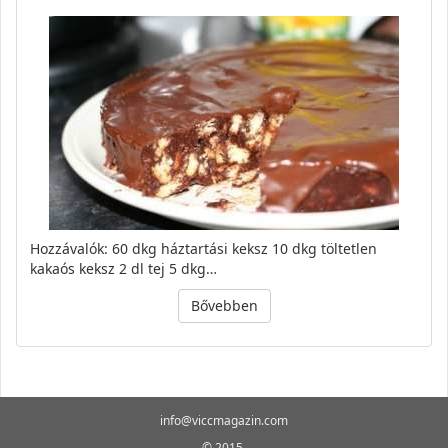
Hozzávalók: 60 dkg háztartási keksz 10 dkg töltetlen
kakaós keksz 2 dl tej 5 dkg…
Bővebben
info@viccmagazin.com
© 2015-