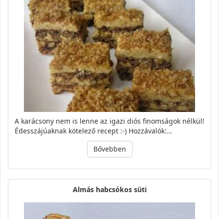
A karácsony nem is lenne az igazi diós finomságok nélkül!
Édesszájúaknak kötelező recept :-) Hozzávalók:…
Bővebben
Almás habcsókos süti