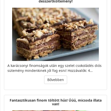
desszertköltemény!
A karácsonyi finomságok után egy szelet csokoládés diós
sütemény mindenkinek jól fog esni! Hozzávalók: 4…
Bővebben
Fantasztikusan finom töltött hús! Úúú, micsoda illata
van!