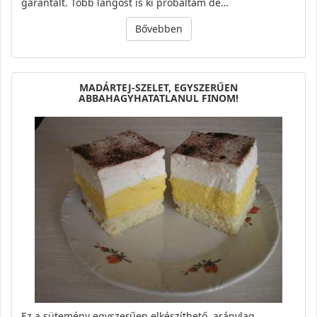
garantált. Több lángost is ki próbáltam de…
Bővebben
MADÁRTEJ-SZELET, EGYSZERŰEN
ABBAHAGYHATATLANUL FINOM!
Ez a sütemény egyszerűen elkészíthető, aránylag