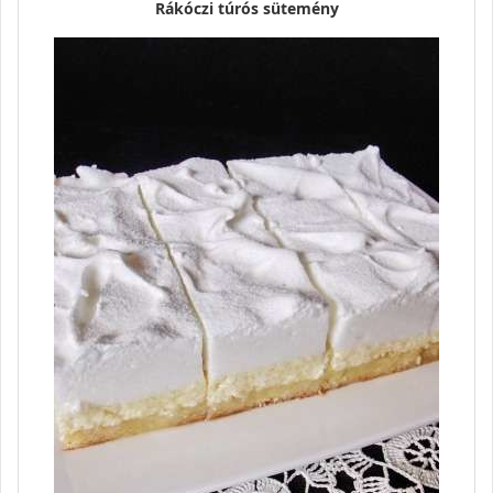
Rákóczi túrós sütemény