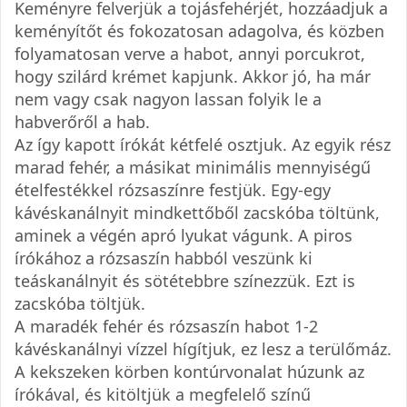
Keményre felverjük a tojásfehérjét, hozzáadjuk a
keményítőt és fokozatosan adagolva, és közben
folyamatosan verve a habot, annyi porcukrot,
hogy szilárd krémet kapjunk. Akkor jó, ha már
nem vagy csak nagyon lassan folyik le a
habverőről a hab.
Az így kapott írókát kétfelé osztjuk. Az egyik rész
marad fehér, a másikat minimális mennyiségű
ételfestékkel rózsaszínre festjük. Egy-egy
kávéskanálnyit mindkettőből zacskóba töltünk,
aminek a végén apró lyukat vágunk. A piros
írókához a rózsaszín habból veszünk ki
teáskanálnyit és sötétebbre színezzük. Ezt is
zacskóba töltjük.
A maradék fehér és rózsaszín habot 1-2
kávéskanálnyi vízzel hígítjuk, ez lesz a terülőmáz.
A kekszeken körben kontúrvonalat húzunk az
írókával, és kitöltjük a megfelelő színű