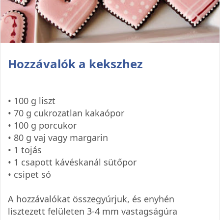
Hozzávalók a kekszhez
• 100 g liszt
• 70 g cukrozatlan kakaópor
• 100 g porcukor
• 80 g vaj vagy margarin
• 1 tojás
• 1 csapott kávéskanál sütőpor
• csipet só
A hozzávalókat összegyúrjuk, és enyhén
lisztezett felületen 3-4 mm vastagságúra