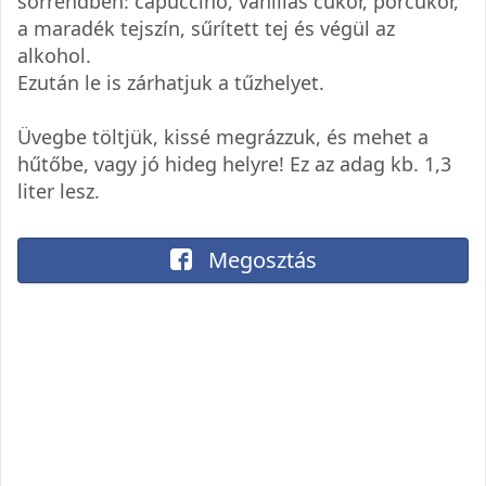
sorrendben: capuccino, vaníliás cukor, porcukor,
a maradék tejszín, sűrített tej és végül az
alkohol.
Ezután le is zárhatjuk a tűzhelyet.
Üvegbe töltjük, kissé megrázzuk, és mehet a
hűtőbe, vagy jó hideg helyre! Ez az adag kb. 1,3
liter lesz.
Megosztás