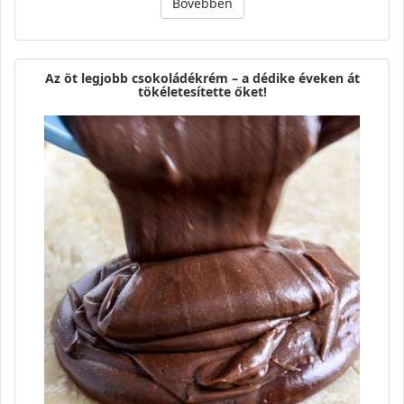
Bővebben
Az öt legjobb csokoládékrém – a dédike éveken át
tökéletesítette őket!