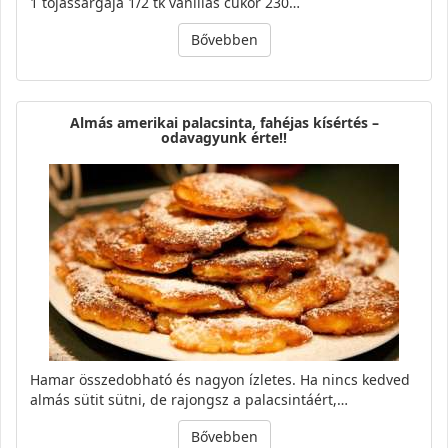
1 tojássárgája 1/2 tk vaníliás cukor 230…
Bővebben
Almás amerikai palacsinta, fahéjas kísértés –
odavagyunk érte!!
Hamar összedobható és nagyon ízletes. Ha nincs kedved
almás sütit sütni, de rajongsz a palacsintáért,…
Bővebben