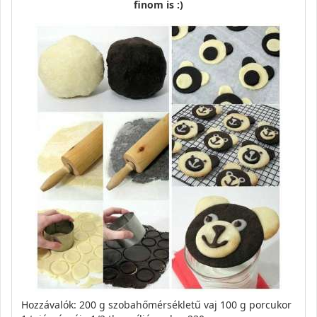
finom is :)
Hozzávalók: 200 g szobahőmérsékletű vaj 100 g porcukor