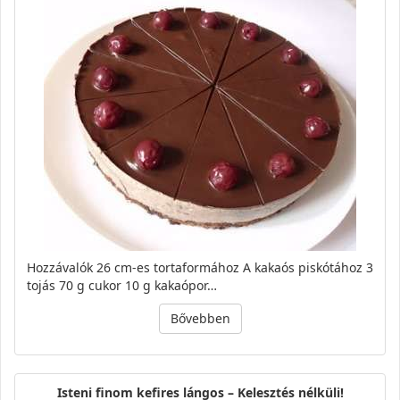
Hozzávalók 26 cm-es tortaformához A kakaós piskótához 3
tojás 70 g cukor 10 g kakaópor…
Bővebben
Isteni finom kefires lángos – Kelesztés nélküli!