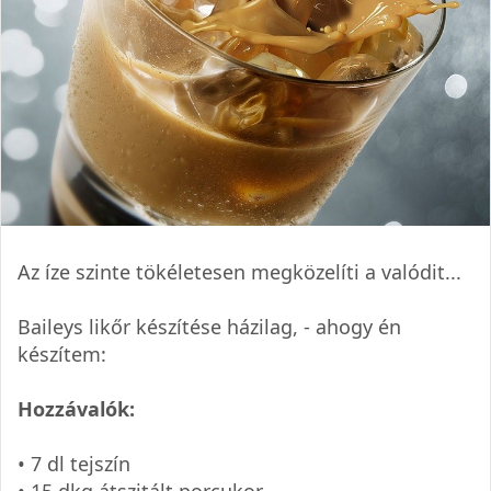
Az íze szinte tökéletesen megközelíti a valódit...
Baileys likőr készítése házilag, - ahogy én
készítem:
Hozzávalók:
• 7 dl tejszín
• 15 dkg átszitált porcukor