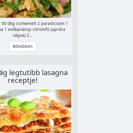
 50 dkg csirkemell 2 paradicsom 1
ma 1 evőkanálnyi citromfű (apróra
vágva) 2…
Bővebben
lág legtutibb lasagna
receptje!