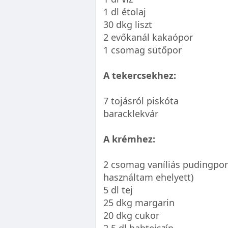
1 dl étolaj
30 dkg liszt
2 evőkanál kakaópor
1 csomag sütőpor
A tekercsekhez:
7 tojásról piskóta
baracklekvár
A krémhez:
2 csomag vaníliás pudingpor 
használtam ehelyett)
5 dl tej
25 dkg margarin
20 dkg cukor
2,5 dl habtejszín