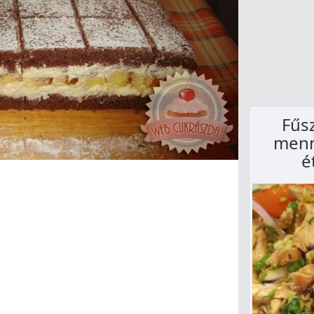
Fűsz
menn
é