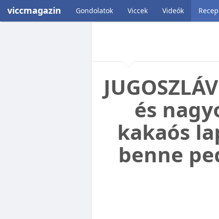
viccmagazin
Gondolatok
Viccek
Videók
Recep
JUGOSZLÁV 
és nagy
kakaós la
benne ped