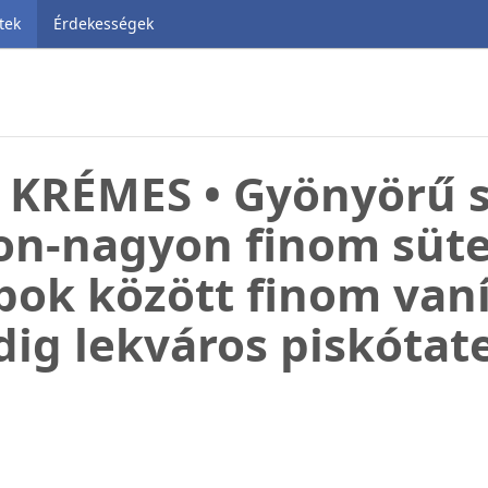
tek
Érdekességek
KRÉMES • Gyönyörű s
on-nagyon finom süt
pok között finom vaní
ig lekváros piskótate