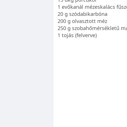
1 evőkanál mézeskalács fűsz
20 g szódabikarbóna
200 g olvasztott méz
250 g szobahőmérsékletű ma
1 tojás (felverve)