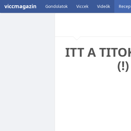
viccmagazin
Gondolatok
Viccek
Videók
Recep
ITT A TITO
(!