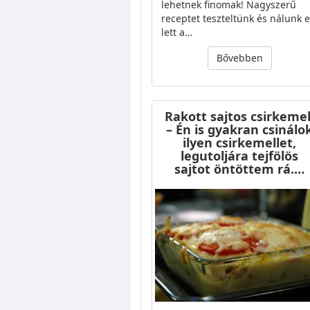
lehetnek finomak! Nagyszerű
receptet teszteltünk és nálunk 
lett a…
Bővebben
Rakott sajtos csirkemel
– Én is gyakran csinálo
ilyen csirkemellet,
legutoljára tejfölös
sajtot öntöttem rá.…