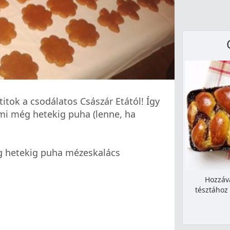
titok a csodálatos Császár Etától! Így
mi még hetekig puha (lenne, ha
g hetekig puha mézeskalács
Hozzáv
tésztához 