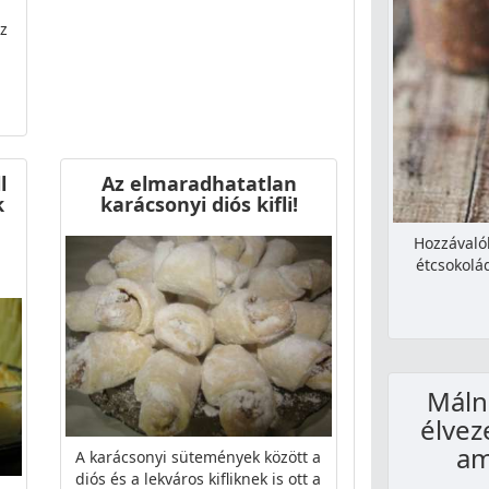
ez
l
Az elmaradhatatlan
k
karácsonyi diós kifli!
Hozzávaló
étcsokolá
Máln
élvez
am
A karácsonyi sütemények között a
diós és a lekváros kifliknek is ott a