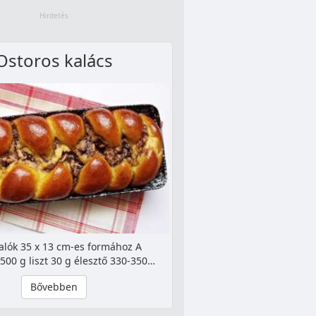
Ostoros kalács
alók 35 x 13 cm-es formához A
500 g liszt 30 g élesztő 330-350…
Bővebben