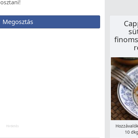
gosztani!
Megosztás
Cap
sü
finoms
r
Hozzávalók
10 dkg