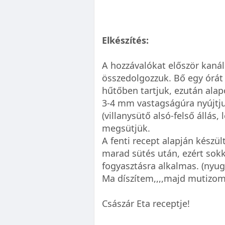
Elkészítés:
A hozzávalókat először kanál
összedolgozzuk. Bő egy órát
hűtőben tartjuk, ezután alap
3-4 mm vastagságúra nyújtju
(villanysütő alsó-felső állás,
megsütjük.
A fenti recept alapján készül
marad sütés után, ezért sokk
fogyasztásra alkalmas. (nyugod
Ma díszítem,,,,majd mutizom 
Császár Eta receptje!