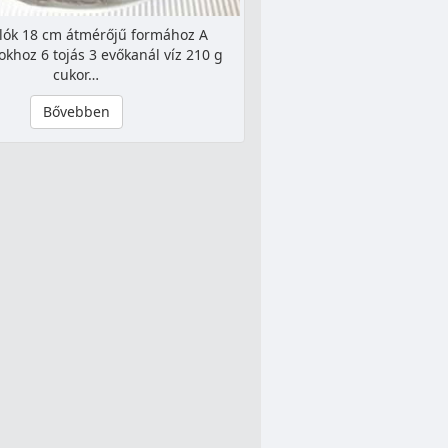
lók 18 cm átmérőjű formához A
okhoz 6 tojás 3 evőkanál víz 210 g
cukor…
Bővebben