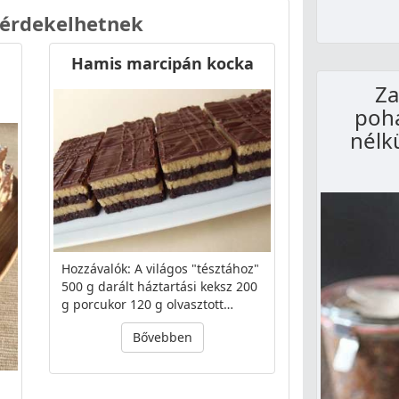
 érdekelhetnek
Hamis marcipán kocka
Za
pohá
nélk
Hozzávalók: A világos "tésztához"
500 g darált háztartási keksz 200
g porcukor 120 g olvasztott…
Bővebben