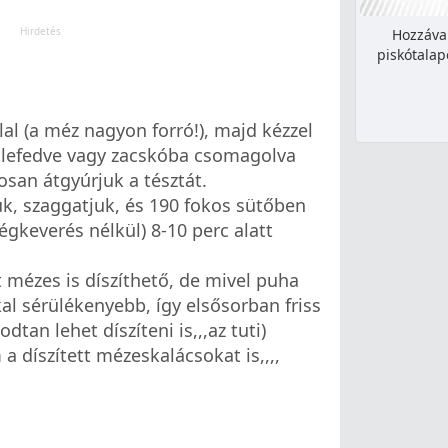
Hozzáva
piskótalap
lal (a méz nagyon forró!), majd kézzel
 lefedve vagy zacskóba csomagolva
osan átgyúrjuk a tésztát.
k, szaggatjuk, és 190 fokos sütőben
 légkeverés nélkül) 8-10 perc alatt
t mézes is díszíthető, de mivel puha
al sérülékenyebb, így elsősorban friss
tan lehet díszíteni is,,,az tuti)
a díszített mézeskalácsokat is,,,,