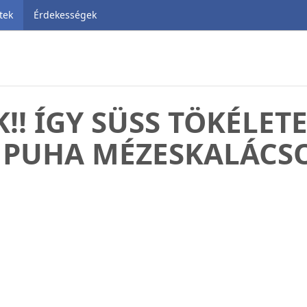
tek
Érdekességek
K!! ÍGY SÜSS TÖKÉLET
) PUHA MÉZESKALÁCS