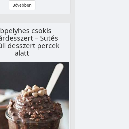
Bővebben
bpelyhes csokis
rdesszert – Sütés
üli desszert percek
alatt