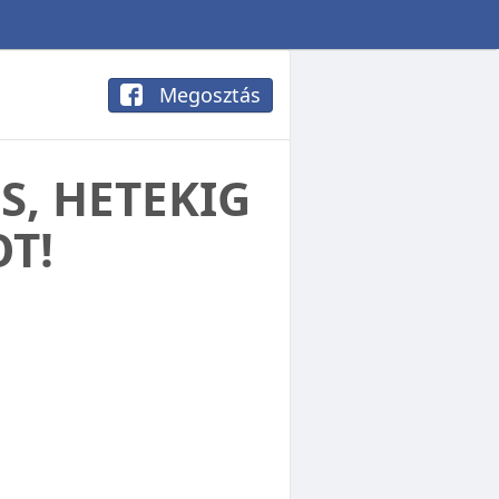
Megosztás
ES, HETEKIG
OT!