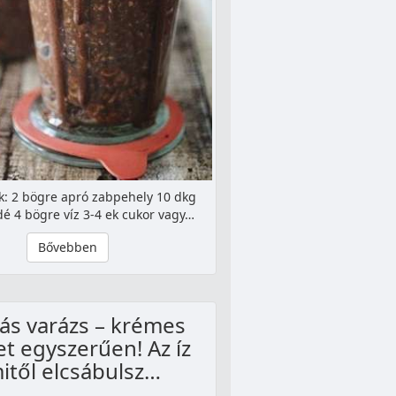
k: 2 bögre apró zabpehely 10 dkg
dé 4 bögre víz 3-4 ek cukor vagy…
Bővebben
ás varázs – krémes
et egyszerűen! Az íz
itől elcsábulsz…