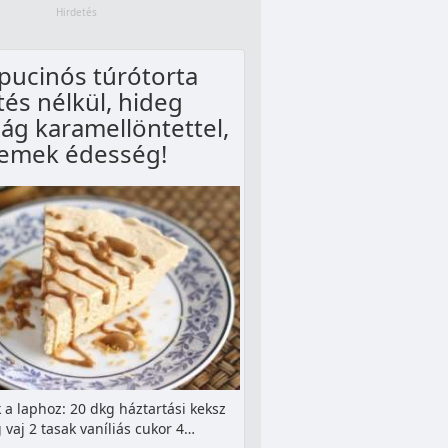
pucinós túrótorta
tés nélkül, hideg
ág karamellöntettel,
emek édesség!
 a laphoz: 20 dkg háztartási keksz
 vaj 2 tasak vaníliás cukor 4…