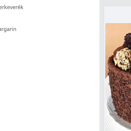
erkeverék
rgarin