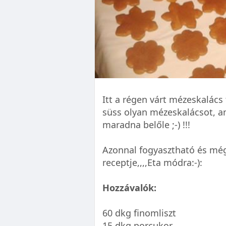
Itt a régen várt mézeskalács 
süss olyan mézeskalácsot, a
maradna belőle ;-) !!!
Azonnal fogyasztható és mé
receptje,,,,Eta módra:-):
Hozzávalók:
60 dkg finomliszt
15 dkg porcukor