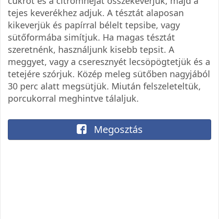
cukrot és a citromhéjat összekeverjük, majd a
tejes keverékhez adjuk. A tésztát alaposan
kikeverjük és papírral bélelt tepsibe, vagy
sütőformába simítjuk. Ha magas tésztát
szeretnénk, használjunk kisebb tepsit. A
meggyet, vagy a cseresznyét lecsöpögtetjük és a
tetejére szórjuk. Közép meleg sütőben nagyjából
30 perc alatt megsütjük. Miután felszeleteltük,
porcukorral meghintve tálaljuk.
Megosztás