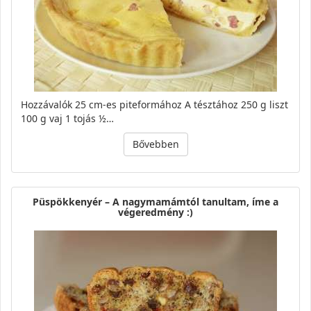
Hozzávalók 25 cm-es piteformához A tésztához 250 g liszt
100 g vaj 1 tojás ½…
Bővebben
Püspökkenyér – A nagymamámtól tanultam, íme a
végeredmény :)