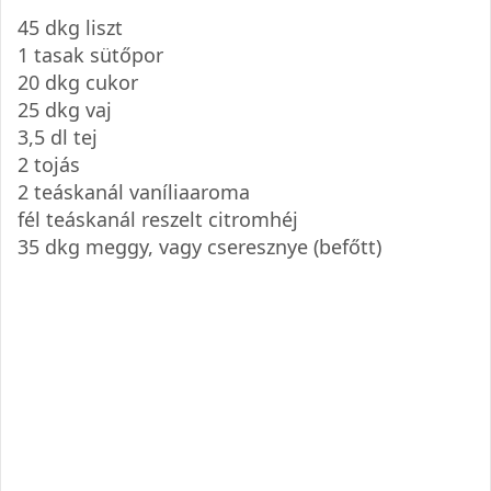
45 dkg liszt
1 tasak sütőpor
20 dkg cukor
25 dkg vaj
3,5 dl tej
2 tojás
2 teáskanál vaníliaaroma
fél teáskanál reszelt citromhéj
35 dkg meggy, vagy cseresznye (befőtt)