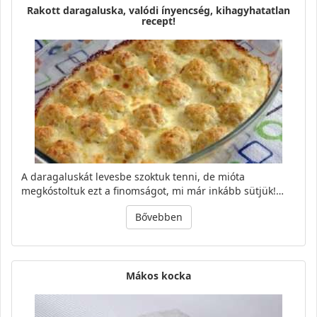
Rakott daragaluska, valódi ínyencség, kihagyhatatlan
recept!
A daragaluskát levesbe szoktuk tenni, de mióta
megkóstoltuk ezt a finomságot, mi már inkább sütjük!…
Bővebben
Mákos kocka