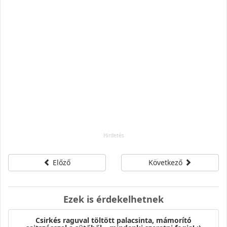
Előző
Következő
Ezek is érdekelhetnek
Csirkés raguval töltött palacsinta, mámorító