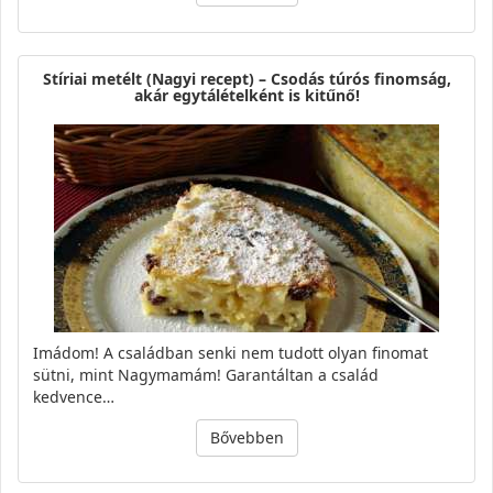
Stíriai metélt (Nagyi recept) – Csodás túrós finomság,
akár egytálételként is kitűnő!
Imádom! A családban senki nem tudott olyan finomat
sütni, mint Nagymamám! Garantáltan a család
kedvence…
Bővebben