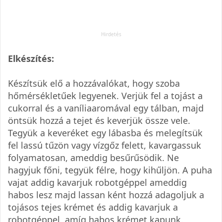
Elkészítés:
Készítsük elő a hozzávalókat, hogy szoba
hőmérsékletűek legyenek. Verjük fel a tojást a
cukorral és a vaníliaaromával egy tálban, majd
öntsük hozzá a tejet és keverjük össze vele.
Tegyük a keveréket egy lábasba és melegítsük
fel lassú tűzön vagy vízgőz felett, kavargassuk
folyamatosan, ameddig besűrűsödik. Ne
hagyjuk főni, tegyük félre, hogy kihűljön. A puha
vajat addig kavarjuk robotgéppel ameddig
habos lesz majd lassan ként hozzá adagoljuk a
tojásos tejes krémet és addig kavarjuk a
robotgéppel, amíg habos krémet kapunk.