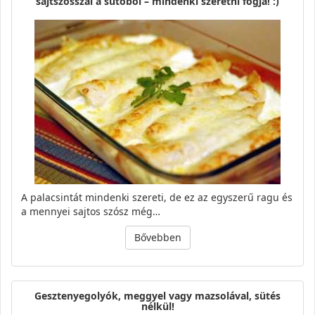
sajtszósszal a sütőből – mindenki szeretni fogja! :)
A palacsintát mindenki szereti, de ez az egyszerű ragu és
a mennyei sajtos szósz még…
Bővebben
Gesztenyegolyók, meggyel vagy mazsolával, sütés
nélkül!