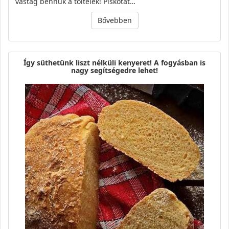
vastag bennük a töltelék! Piskótát…
Bővebben
Így süthetünk liszt nélküli kenyeret! A fogyásban is
nagy segítségedre lehet!