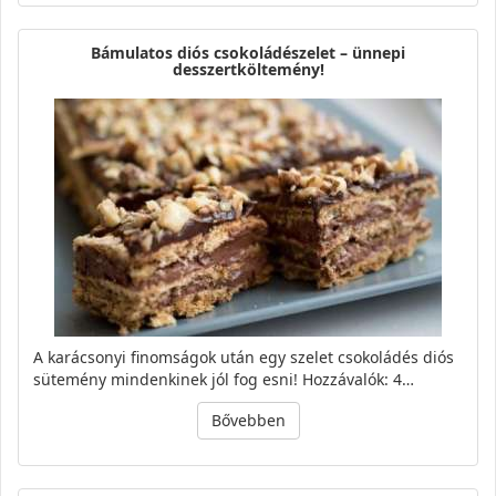
Bámulatos diós csokoládészelet – ünnepi
desszertköltemény!
A karácsonyi finomságok után egy szelet csokoládés diós
sütemény mindenkinek jól fog esni! Hozzávalók: 4…
Bővebben