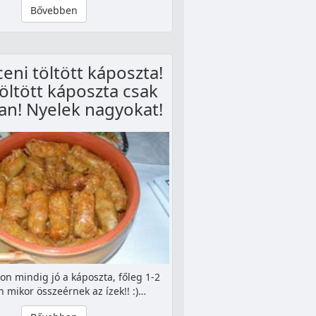
Bővebben
eni töltött káposzta!
töltött káposzta csak
van! Nyelek nagyokat!
on mindig jó a káposzta, főleg 1-2
 mikor összeérnek az ízek!! :)…