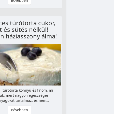
Bővebben
ces túrótorta cukor,
zt és sütés nélkül!
n háziasszony álma!
i túrótorta könnyű és finom, mi
uk, mert nagyon egészséges
nyagokat tartalmaz, és nem…
Bővebben