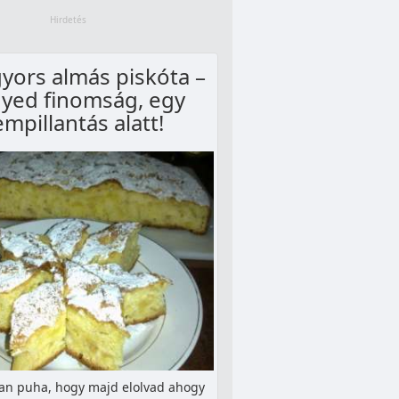
gyors almás piskóta –
yed finomság, egy
empillantás alatt!
yan puha, hogy majd elolvad ahogy