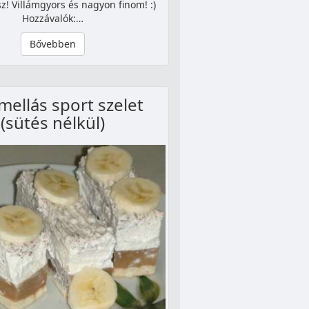
z! Villámgyors és nagyon finom! :)
Hozzávalók:…
Bővebben
mellás sport szelet
(sütés nélkül)