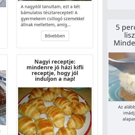
A nagyitól tanultam, ezt a két
bámulatos tésztareceptet! A
gyermekeim csillogó szemekkel
állnak mellettem, amíg…
5 per
lis
Bővebben
Minde
Nagyi receptje:
mindenre jó házi kifli
receptje, hogy jól
induljon a nap!
Az alább
imádj
alapa
z