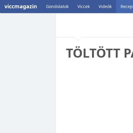
viccmagazin
Gondolatok
Viccek
Videók
Recep
TÖLTÖTT P