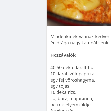
Mindenkinek vannak kedvenc “
én drága nagyikámnál senki s
Hozzávalók
40-50 deka darált hús,
10 darab zöldpaprika,
egy fej vöröshagyma,
egy tojás,
10 deka rizs,
só, borz, majoránna,
petrezselyemzöldje,
3 deka zsír,