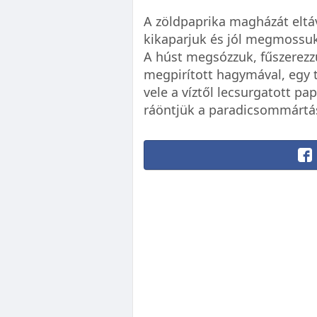
A zöldpaprika magházát eltávo
kikaparjuk és jól megmossuk.
A húst megsózzuk, fűszerezzü
megpirított hagymával, egy t
vele a víztől lecsurgatott pa
ráöntjük a paradicsommártást