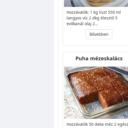
Hozzávalók: 1 kg liszt 550 ml
langyos víz 2 dkg élesztő 5
evőkanál olaj 2…
Bővebben
Puha mézeskalács
Hozzávalók 50 deka méz 2 egés