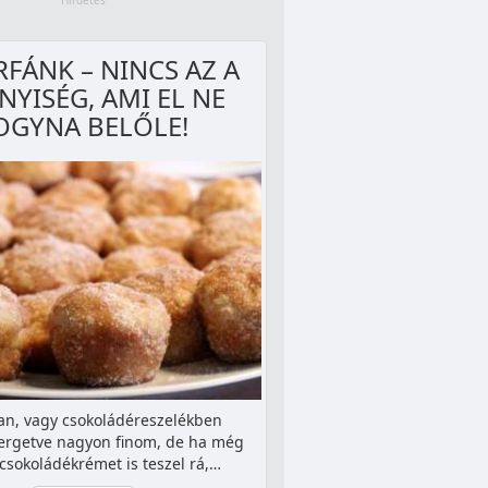
FÁNK – NINCS AZ A
YISÉG, AMI EL NE
OGYNA BELŐLE!
n, vagy csokoládéreszelékben
getve nagyon finom, de ha még
 csokoládékrémet is teszel rá,…