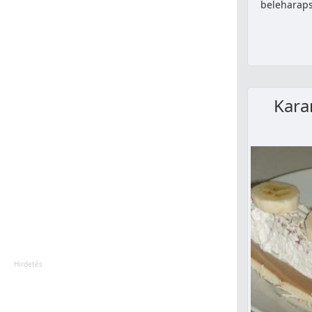
beleharaps
Kara