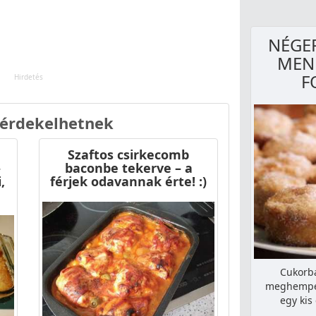
NÉGER
MENN
F
 érdekelhetnek
Szaftos csirkecomb
–
baconbe tekerve – a
,
férjek odavannak érte! :)
Cukorba
meghemper
egy kis