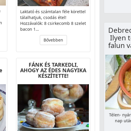
e
Laktató és számtalan féle körettel
tálalhatjuk, csodás étel!
n
Hozzávalók: 8 csirkecomb 8 szelet
Debrec
bacon 1…
Ilyen 
Bővebben
falun 
FÁNK ÉS TARKEDLI,
e
AHOGY AZ ÉDES NAGYIKA
KÉSZÍTETTE!
Télen- nyár
nap után