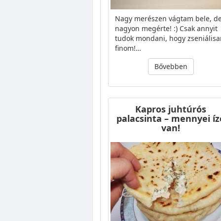
Nagy merészen vágtam bele, d
nagyon megérte! :) Csak annyit
tudok mondani, hogy zseniálisa
finom!…
Bővebben
Kapros juhtúrós
palacsinta – mennyei íz
van!