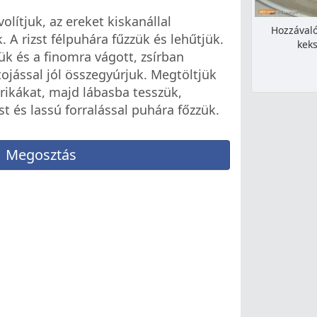
lítjuk, az ereket kiskanállal
Hozzávaló
 A rizst félpuhára fűzzük és lehűtjük.
keks
k és a finomra vágott, zsírban
ojással jól összegyúrjuk. Megtöltjük
prikákat, majd lábasba tesszük,
 és lassú forralással puhára főzzük.
Megosztás