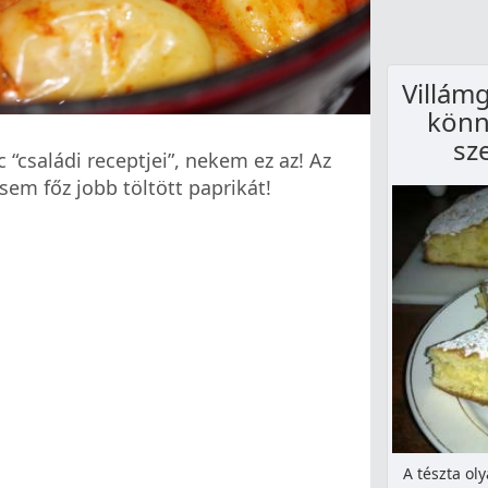
Villám
könn
sz
családi receptjei”, nekem ez az! Az
em főz jobb töltött paprikát!
A tészta ol