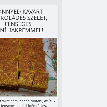
ÖNNYED KAVART
KOLÁDÉS SZELET,
FENSÉGES
NÍLIAKRÉMMEL!
sztákat nem lehet elrontani, az ízük
 fenséges! A házi krémtől lesz