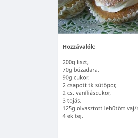
Hozzávalók:
200g liszt,
70g búzadara,
90g cukor,
2 csapott tk sütőpor,
2 cs. vaníliáscukor,
3 tojás,
125g olvasztott lehűtött vaj
4 ek tej.