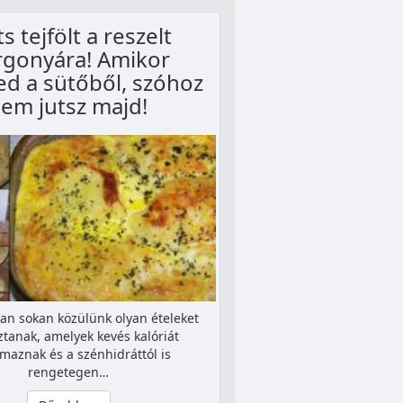
s tejfölt a reszelt
rgonyára! Amikor
ed a sütőből, szóhoz
sem jutsz majd!
an sokan közülünk olyan ételeket
ztanak, amelyek kevés kalóriát
lmaznak és a szénhidráttól is
rengetegen…