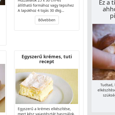
Hozzávalók 25 x 30 cm-es
Ez a 
állítható formához vagy tepsihez
ahho
A lapokhoz 4 tojás 30 dkg…
p
Bővebben
Egyszerű krémes, tuti
recept
Tudtad, 
elkészíté
szüksé
Egyszerű a krémes elkészítése,
mert kész vajastésztát használok,