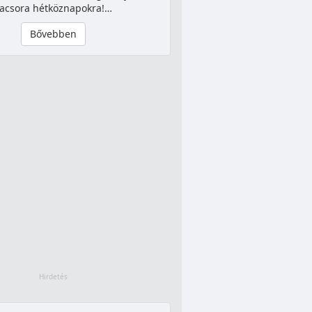
acsora hétköznapokra!…
Bővebben