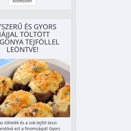
Bővebben
YSZERŰ ÉS GYORS
ÁJJAL TÖLTÖTT
GONYA TEJFÖLLEL
LEÖNTVE!
s töltelék és a sok tejföl teszi
landóvá ezt a finomságot! Gyors