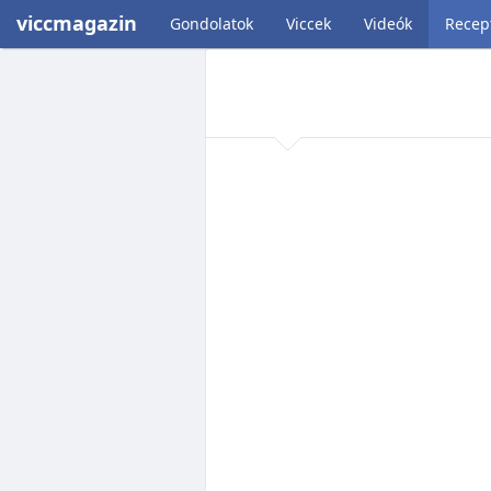
viccmagazin
Gondolatok
Viccek
Videók
Recep