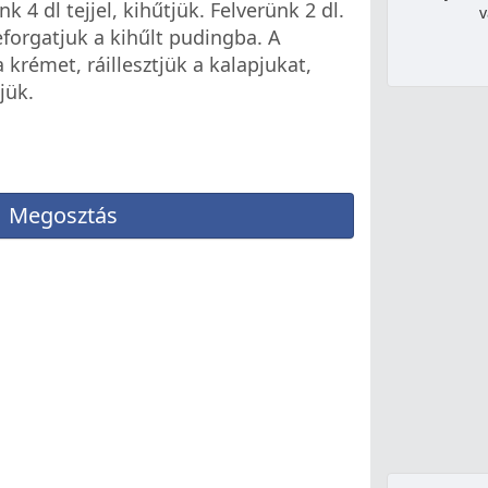
 4 dl tejjel, kihűtjük. Felverünk 2 dl.
v
eforgatjuk a kihűlt pudingba. A
krémet, ráillesztjük a kalapjukat,
jük.
Megosztás