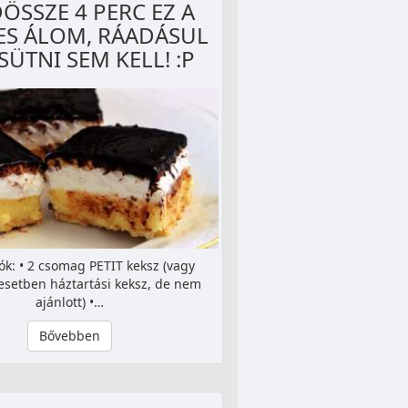
ÖSSZE 4 PERC EZ A
ES ÁLOM, RÁADÁSUL
SÜTNI SEM KELL! :P
ók: • 2 csomag PETIT keksz (vagy
esetben háztartási keksz, de nem
ajánlott) •…
Bővebben