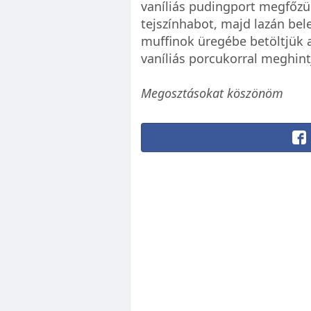
vaníliás pudingport megfőzünk
tejszínhabot, majd lazán bel
muffinok üregébe betöltjük a 
vaníliás porcukorral meghint
Megosztásokat köszönöm