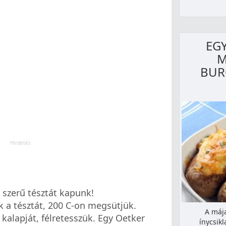
EG
M
BUR
 szerű tésztát kapunk!
 a tésztát, 200 C-on megsütjük.
A mája
kalapját, félretesszük. Egy Oetker
ínycsik