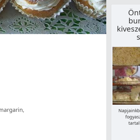
Önt
bu
kivesz
/margarin,
Napjainkb
fogyas
tarta