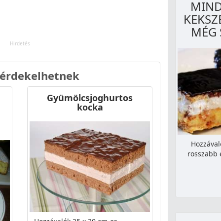
MIND
KEKSZ
MÉG 
 érdekelhetnek
Gyümölcsjoghurtos
kocka
Hozzával
rosszabb 