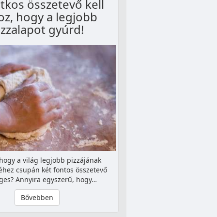
titkos összetevő kell
z, hogy a legjobb
izzalapot gyúrd!
hogy a világ legjobb pizzájának
séhez csupán két fontos összetevő
ges? Annyira egyszerű, hogy…
Bővebben