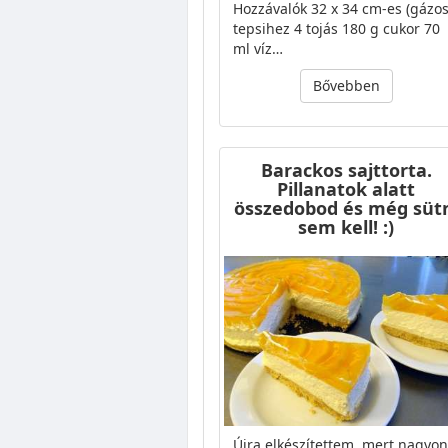
Hozzávalók 32 x 34 cm-es (gázos
tepsihez 4 tojás 180 g cukor 70
ml víz…
Bővebben
Barackos sajttorta.
Pillanatok alatt
összedobod és még süt
sem kell! :)
Újra elkészítettem, mert nagyon