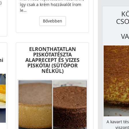
)
így csak a krém hozzávalót írom
le…
K
CSO
Bővebben
VA
ELRONTHATATLAN
PISKÓTATÉSZTA
ni
ALAPRECEPT ÉS VIZES
PISKÓTA! (SÜTŐPOR
NÉLKÜL)
A kavart té
viszont