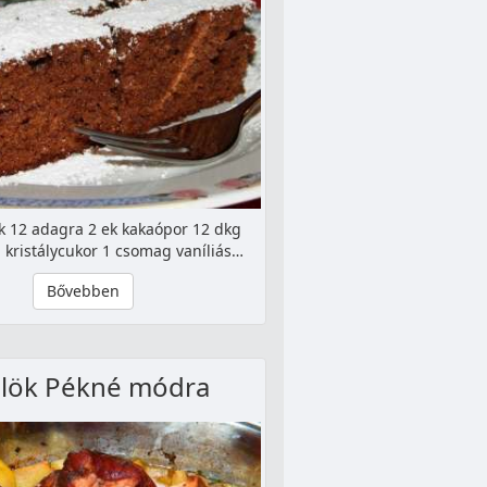
k 12 adagra 2 ek kakaópor 12 dkg
g kristálycukor 1 csomag vaníliás…
Bővebben
lök Pékné módra