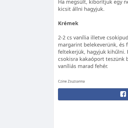
Ha megsült, kiborítjuk egy n
kicsit állni hagyjuk.
Krémek
2-2 cs vanília illetve csokip
margarint belekeverünk, és f
feltekerjük, hagyjuk kihűlni. 
csokisra kakaóport teszünk b
vaníliás marad fehér.
Czine Zsuzsanna