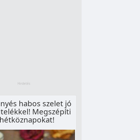
nyés habos szelet jó
ltelékkel! Megszépíti
 hétköznapokat!