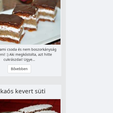
lami csoda és nem boszorkányság
eni! :) Aki megkóstolta, azt hitte
cukrászdai! Ugye…
Bővebben
kaós kevert süti