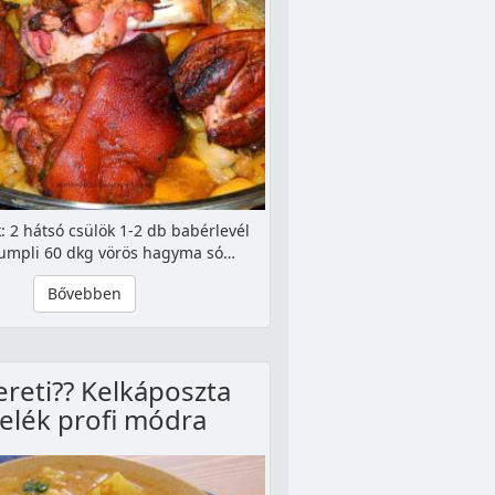
: 2 hátsó csülök 1-2 db babérlevél
rumpli 60 dkg vörös hagyma só…
Bővebben
ereti?? Kelkáposzta
zelék profi módra