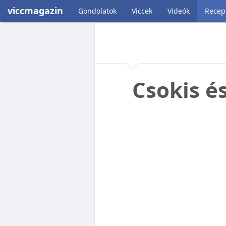
viccmagazin
Gondolatok
Viccek
Videók
Recep
Csokis é