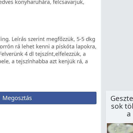
edves konyharuhára, felcsavarjuk,
uding. Leírás szerint megfőzzük, 5-5 dkg
orrón rá lehet kenni a piskóta lapokra,
Felverünk 4 dl tejszínt,elfelezzük, a
ele, a tejszínhabba azt kenjük rá, a
Geszte
Megosztás
sok tö
a