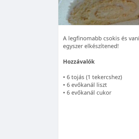
A legfinomabb csokis és van
egyszer elkészítened!
Hozzávalók
• 6 tojás (1 tekercshez)
• 6 evőkanál liszt
• 6 evőkanál cukor