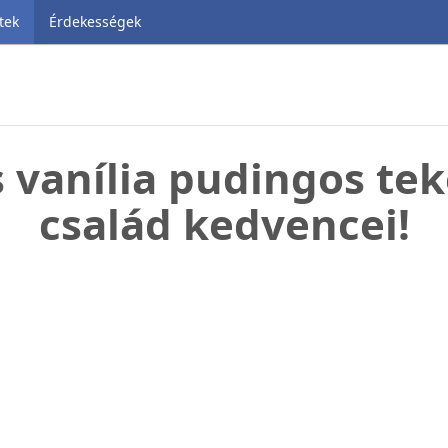
tek
Érdekességek
s vanília pudingos tek
család kedvencei!