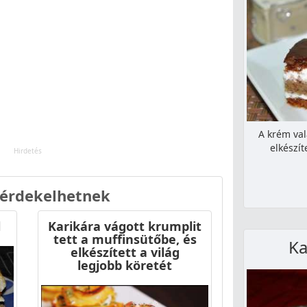
A krém va
elkészít
 érdekelhetnek
l
Karikára vágott krumplit
tett a muffinsütőbe, és
Ka
elkészített a világ
legjobb köretét