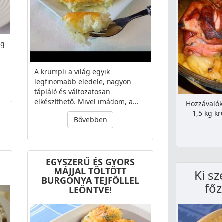
 g
A krumpli a világ egyik
legfinomabb eledele, nagyon
tápláló és változatosan
elkészíthető. Mivel imádom, a…
Hozzávalók
1,5 kg k
Bővebben
EGYSZERŰ ÉS GYORS
MÁJJAL TÖLTÖTT
Ki sz
BURGONYA TEJFÖLLEL
fő
LEÖNTVE!