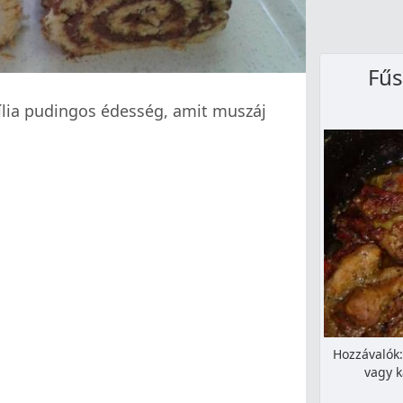
Fűs
ília pudingos édesség, amit muszáj
Hozzávalók:
vagy k