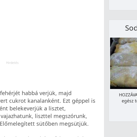
Sod
 fehérjét habbá verjük, majd
HOZZÁVAL
ert cukrot kanalanként. Ezt géppel is
egész t
nt belekeverjük a lisztet,
 vajazhatunk, liszttel megszórunk,
 Előmelegített sütőben megsütjük.