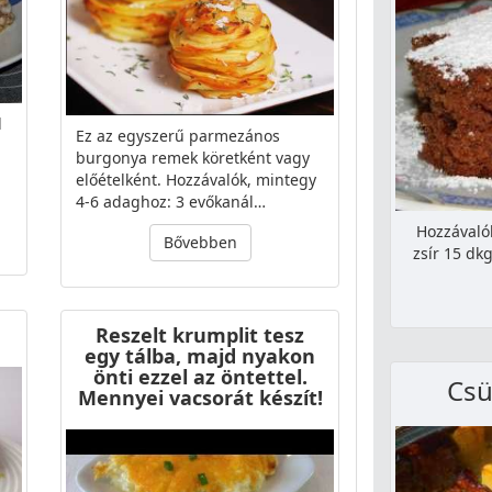
l
Ez az egyszerű parmezános
burgonya remek köretként vagy
előételként. Hozzávalók, mintegy
4-6 adaghoz: 3 evőkanál…
Hozzávaló
Bővebben
zsír 15 dk
Reszelt krumplit tesz
egy tálba, majd nyakon
önti ezzel az öntettel.
Csü
Mennyei vacsorát készít!